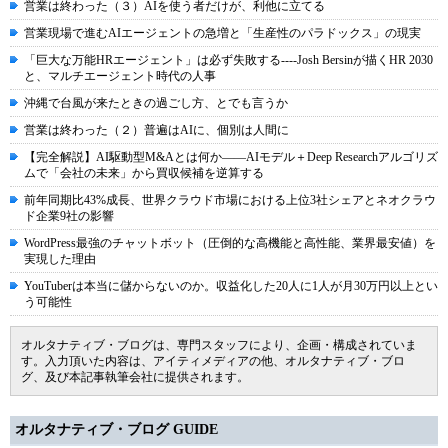
営業は終わった（３）AIを使う者だけが、利他に立てる
営業現場で進むAIエージェントの急増と「生産性のパラドックス」の現実
「巨大な万能HRエージェント」は必ず失敗する----Josh Bersinが描くHR 2030
と、マルチエージェント時代の人事
沖縄で台風が来たときの過ごし方、とでも言うか
営業は終わった（２）普遍はAIに、個別は人間に
【完全解説】AI駆動型M&Aとは何か――AIモデル＋Deep Researchアルゴリズ
ムで「会社の未来」から買収候補を逆算する
前年同期比43%成長、世界クラウド市場における上位3社シェアとネオクラウ
ド企業9社の影響
WordPress最強のチャットボット（圧倒的な高機能と高性能、業界最安値）を
実現した理由
YouTuberは本当に儲からないのか。収益化した20人に1人が月30万円以上とい
う可能性
オルタナティブ・ブログは、専門スタッフにより、企画・構成されていま
す。入力頂いた内容は、アイティメディアの他、オルタナティブ・ブロ
グ、及び本記事執筆会社に提供されます。
オルタナティブ・ブログ GUIDE