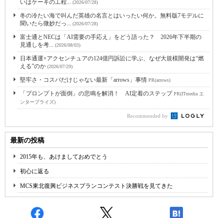
いはケーキの工程...
(2026/07/28)
冬の冷たい海で叫んだ英雄の名言とはいったい何か。無料版7モデルに
聞いたら微妙だっ...
(2026/07/28)
富士通とNECは「AI需要の手応え」をどう語った？ 2026年下半期の
見通しを考...
(2026/08/03)
日本通運×アクセンチュアの124億円訴訟に学ぶ、なぜ大規模開発は“燃
える”のか
(2026/07/29)
堅牢さ・コスパだけじゃない最新「arrows」事情
PR(arrows)
「プロンプトが面倒」の悲鳴を解消！ AI定着のステップ
PR(ITmedia エ
ンタープライズ)
Recommended by
最新の投稿
2015年も、あけましておめでとう
初心に返る
MCS東北復興ビジネスプランコンテスト決勝戦を見てきた