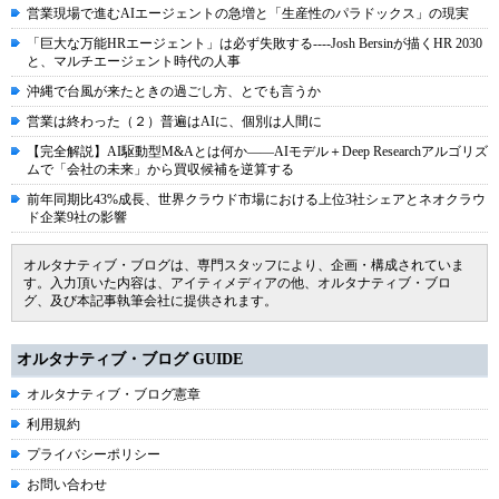
営業現場で進むAIエージェントの急増と「生産性のパラドックス」の現実
「巨大な万能HRエージェント」は必ず失敗する----Josh Bersinが描くHR 2030
と、マルチエージェント時代の人事
沖縄で台風が来たときの過ごし方、とでも言うか
営業は終わった（２）普遍はAIに、個別は人間に
【完全解説】AI駆動型M&Aとは何か――AIモデル＋Deep Researchアルゴリズ
ムで「会社の未来」から買収候補を逆算する
前年同期比43%成長、世界クラウド市場における上位3社シェアとネオクラウ
ド企業9社の影響
オルタナティブ・ブログは、専門スタッフにより、企画・構成されていま
す。入力頂いた内容は、アイティメディアの他、オルタナティブ・ブロ
グ、及び本記事執筆会社に提供されます。
オルタナティブ・ブログ GUIDE
オルタナティブ・ブログ憲章
利用規約
プライバシーポリシー
お問い合わせ