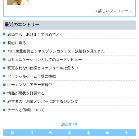
» 詳しいプロフィール
最近のエントリー
2015年も、あけましておめでとう
初心に返る
MCS東北復興ビジネスプランコンテスト決勝戦を見てきた
コミュニケーションとしてのコードレビュー
変更されない仕様とスケジュールは危うい
ソーシャルゲーム市場に挑戦
ノーエンジニアデー実施中
情熱が現状を打開する
経営者の、創業メンバーに対するジレンマ
チームと信頼について
2026年7月
日
月
火
水
木
金
土