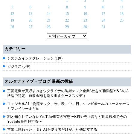
1
2
3
4
5
6
7
8
9
10
11
12
13
14
15
16
17
18
19
20
21
22
23
24
25
26
27
28
29
30
31
カテゴリー
システムインテグレーション (1件)
ビジネス (6件)
オルタナティブ・ブログ 最新の投稿
三菱電機が買収すべきウクライナの防衛テック企業3社をAI駆動型M&Aの方
法論で特定、買収金額を割り出すケーススタディ
フィジカルAI「物流テック」米、欧、中、日、シンガポールのユースケース
とプレイヤーまとめ
割と知られていないYouTube事業の実態〜KPIや売上高など世界規模で今の
YouTubeを理解する〜
営業は終わった（３）AIを使う者だけが、利他に立てる