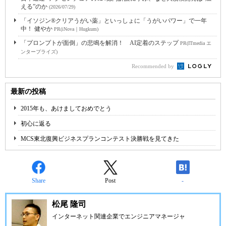
える”のか
(2026/07/29)
「イソジン®クリアうがい薬」といっしょに「うがいパワー」で一年
中！ 健やか
PR(iNova｜Hugkum)
「プロンプトが面倒」の悲鳴を解消！ AI定着のステップ
PR(ITmedia エ
ンタープライズ)
Recommended by
最新の投稿
2015年も、あけましておめでとう
初心に返る
MCS東北復興ビジネスプランコンテスト決勝戦を見てきた
Share
Post
-
松尾 隆司
インターネット関連企業でエンジニアマネージャ