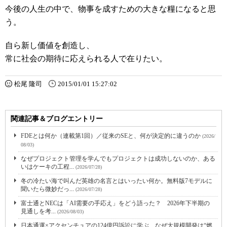
今後の人生の中で、物事を成すための大きな糧になると思
う。
自ら新し価値を創造し、
常に社会の期待に応えられる人で在りたい。
松尾 隆司
2015/01/01 15:27:02
関連記事＆ブログエントリー
FDEとは何か（連載第1回）／従来のSEと、何が決定的に違うのか
(2026/
08/03)
なぜプロジェクト管理を学んでもプロジェクトは成功しないのか、ある
いはケーキの工程...
(2026/07/28)
冬の冷たい海で叫んだ英雄の名言とはいったい何か。無料版7モデルに
聞いたら微妙だっ...
(2026/07/28)
富士通とNECは「AI需要の手応え」をどう語った？ 2026年下半期の
見通しを考...
(2026/08/03)
日本通運×アクセンチュアの124億円訴訟に学ぶ、なぜ大規模開発は“燃