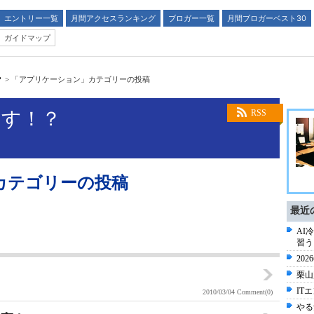
エントリー一覧
月間アクセスランキング
ブロガー一覧
月間ブロガーベスト30
ガイドマップ
？
>
「アプリケーション」カテゴリーの投稿
制す！？
RSS
カテゴリーの投稿
最近
AI
習う
20
栗山
IT
2010/03/04
Comment(0)
やる