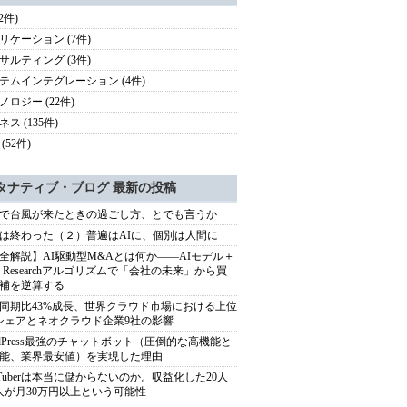
(2件)
リケーション (7件)
サルティング (3件)
テムインテグレーション (4件)
ノロジー (22件)
ス (135件)
(52件)
タナティブ・ブログ 最新の投稿
で台風が来たときの過ごし方、とでも言うか
は終わった（２）普遍はAIに、個別は人間に
全解説】AI駆動型M&Aとは何か――AIモデル＋
ep Researchアルゴリズムで「会社の未来」から買
補を逆算する
同期比43%成長、世界クラウド市場における上位
シェアとネオクラウド企業9社の影響
rdPress最強のチャットボット（圧倒的な高機能と
能、業界最安値）を実現した理由
uTuberは本当に儲からないのか。収益化した20人
人が月30万円以上という可能性