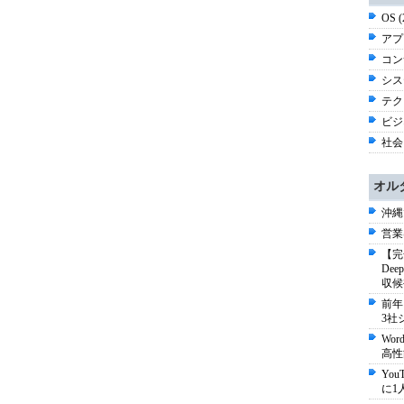
OS 
アプ
コン
シス
テク
ビジネ
社会 
オル
沖縄
営業
【完
De
収候
前年
3社
Wo
高性
Yo
に1