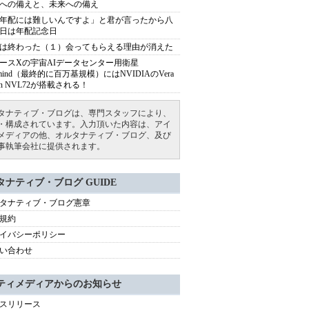
への備えと、未来への備え
年配には難しいんですよ」と君が言ったから八
日は年配記念日
は終わった（１）会ってもらえる理由が消えた
ースXの宇宙AIデータセンター用衛星
armind（最終的に百万基規模）にはNVIDIAのVera
bin NVL72が搭載される！
タナティブ・ブログは、専門スタッフにより、
・構成されています。入力頂いた内容は、アイ
メディアの他、オルタナティブ・ブログ、及び
事執筆会社に提供されます。
タナティブ・ブログ GUIDE
タナティブ・ブログ憲章
規約
イバシーポリシー
い合わせ
ティメディアからのお知らせ
スリリース