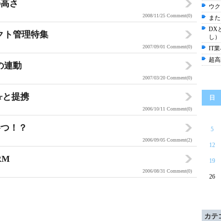
の高さ
ウク
2008/11/25
Comment(0)
また
DX
クト管理特集
し）
2007/09/01
Comment(0)
IT
超高
の連動
2007/03/20
Comment(0)
rと提携
日
2006/10/11
Comment(0)
勝つ！？
5
2006/09/05
Comment(2)
12
RM
19
2006/08/31
Comment(0)
26
カテ