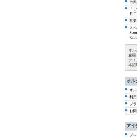
台風
「ご
月二
営業
スペ
St
Ru
オル
企画
ティ
本記
オル
オル
利用
プラ
お問
アイ
プレ