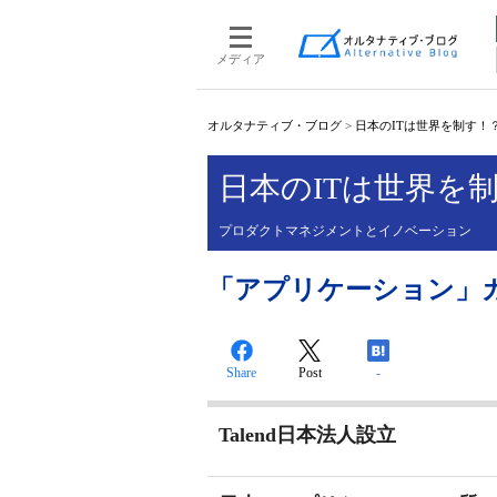
メディア
オルタナティブ・ブログ
>
日本のITは世界を制す！
日本のITは世界を
プロダクトマネジメントとイノベーション
「アプリケーション」
Share
Post
-
Talend日本法人設立