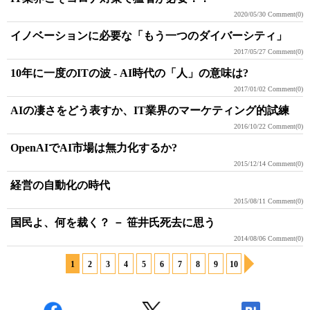
2020/05/30
Comment(0)
イノベーションに必要な「もう一つのダイバーシティ」
2017/05/27
Comment(0)
10年に一度のITの波 - AI時代の「人」の意味は?
2017/01/02
Comment(0)
AIの凄さをどう表すか、IT業界のマーケティング的試練
2016/10/22
Comment(0)
OpenAIでAI市場は無力化するか?
2015/12/14
Comment(0)
経営の自動化の時代
2015/08/11
Comment(0)
国民よ、何を裁く？ － 笹井氏死去に思う
2014/08/06
Comment(0)
1
2
3
4
5
6
7
8
9
10