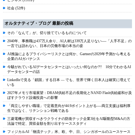
ビジネス (135件)
社会 (52件)
オルタナティブ・ブログ 最新の投稿
その「なんて」が、切り捨てているものについて
2040年、事務職は437万人余り、AI人材は339万人足りない----「人手不足」の
一言では語れない、日本の労働市場の本当の姿
AI推論によるプライバシーリスクとは何か、Gartnerの2029年予測から考える
企業のAIガバナンス
今騒がれているAIデータセンターとはいったい何なのか?!! 10分でわかるAI
データセンターの話
LinkedInで見る「鎖国」する日本 ― でも、世界で輝く日本人は確実に増えて
いる
2027年メモリ市場展望：DRAM供給不足の長期化とNAND Flash供給緩和が及
ぼすクラウド設備投資への影響
「両立しやすい職場」で定着意向が44.9ポイント上がる----両立支援は福利厚
生ではなく、リテンション戦略である
三菱電機が買収すべきウクライナの防衛テック企業3社をAI駆動型M&Aの方
法論で特定、買収金額を割り出すケーススタディ
フィジカルAI「物流テック」米、欧、中、日、シンガポールのユースケース