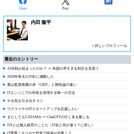
Share
Post
-
内田 隆平
» 詳しいプロフィール
最近のエントリー
AI冷戦が始まったのか？ ー 米国の早すぎる対応を見習う
2026年骨太の方針に感動した
栗山監督推薦の本「GRIT」と根性論の違い
ITエンジニアの年収を倍増する唯一の方法
やる気を引き出すコツ
ウクライナのITスタートアップを応援したい
またしてもGAFAMか ー ChatGPTの行く末を案じる
DXとは無人経営のことだ（IT化と何が違う？に対し）
IT業界こそコロナ対策で猛省が必要！？