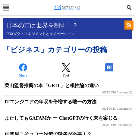
日本のITは世界を制す！？
プロダクトマネジメントとイノベーション
「ビジネス」カテゴリーの投稿
Share
Post
-
栗山監督推薦の本「GRIT」と根性論の違い
2025/02/16
Comment(0)
ITエンジニアの年収を倍増する唯一の方法
2024/06/15
Comment(0)
またしてもGAFAMか ー ChatGPTの行く末を案じる
2023/04/19
Comment(0)
IT業界こそコロナ対策で猛省が必要！？