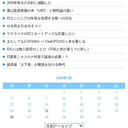
2026年骨太の方針に感動した
栗山監督推薦の本「GRIT」と根性論の違い
ITエンジニアの年収を倍増する唯一の方法
やる気を引き出すコツ
ウクライナのITスタートアップを応援したい
またしてもGAFAMか ー ChatGPTの行く末を案じる
DXとは無人経営のことだ（IT化と何が違う？に対し）
IT業界こそコロナ対策で猛省が必要！？
超高速「土下座」が勝負を分ける時代
2026年7月
日
月
火
水
木
金
土
1
2
3
4
5
6
7
8
9
10
11
12
13
14
15
16
17
18
19
20
21
22
23
24
25
26
27
28
29
30
31