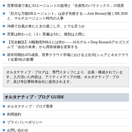
営業現場で進むAIエージェントの急増と「生産性のパラドックス」の現実
「巨大な万能HRエージェント」は必ず失敗する----Josh Bersinが描くHR 2030
と、マルチエージェント時代の人事
沖縄で台風が来たときの過ごし方、とでも言うか
営業は終わった（２）普遍はAIに、個別は人間に
【完全解説】AI駆動型M&Aとは何か――AIモデル＋Deep Researchアルゴリズ
ムで「会社の未来」から買収候補を逆算する
前年同期比43%成長、世界クラウド市場における上位3社シェアとネオクラウ
ド企業9社の影響
オルタナティブ・ブログは、専門スタッフにより、企画・構成されていま
す。入力頂いた内容は、アイティメディアの他、オルタナティブ・ブロ
グ、及び本記事執筆会社に提供されます。
オルタナティブ・ブログ GUIDE
オルタナティブ・ブログ憲章
利用規約
プライバシーポリシー
お問い合わせ