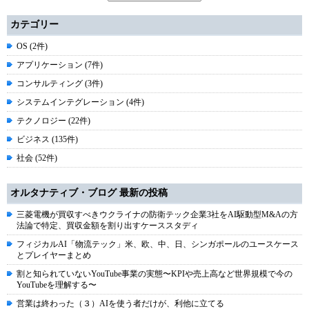
カテゴリー
OS (2件)
アプリケーション (7件)
コンサルティング (3件)
システムインテグレーション (4件)
テクノロジー (22件)
ビジネス (135件)
社会 (52件)
オルタナティブ・ブログ 最新の投稿
三菱電機が買収すべきウクライナの防衛テック企業3社をAI駆動型M&Aの方
法論で特定、買収金額を割り出すケーススタディ
フィジカルAI「物流テック」米、欧、中、日、シンガポールのユースケース
とプレイヤーまとめ
割と知られていないYouTube事業の実態〜KPIや売上高など世界規模で今の
YouTubeを理解する〜
営業は終わった（３）AIを使う者だけが、利他に立てる