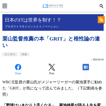
日本のITは世界を制す！？
プロダクトマネジメントとイノベーション
栗山監督推薦の本「GRIT」と根性論の違
い
ビジネス
社会
»
2025/02/16
Share
Post
-
WBC元監督の栗山氏がメジャーリーガーの菊池選手に勧め
た「GRIT」が気になって読んでみました。（下記動画を参
照）
「野球はいきなり上手くなる」 菊池雄星が語る人生を変