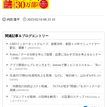
内田 隆平
2025/02/16 08:35:10
関連記事＆ブログエントリー
GMOインターネットグループ、創業30年、創部１０年でニューイヤー
駅伝 優勝！
(2026/01/01)
Python／データ分析を学んで副業・起業に活かす方法を考えるセミナー
（1100...
(2026/02/09)
アプリ開発からプレゼン力まで。kintoneで磨くビジネススキル―「Re.c
o....
(2026/07/03)
生成AIで9割が生産性向上を実感 なのに「毎日使う」はわずか6％
(202
6/03/05)
「内製化の目的はコスト削減」 54.5％が犯す“間違い”をガートナーが
指摘
(2026/06/20)
「プロンプトが面倒」の悲鳴を解消！ AI定着のステップ
PR(ITmedia エ
ンタープライズ)