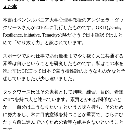
えた本
本書はペンシルバニア大学心理学教授のアンジェラ・ダッ
クワースさんが2016年に刊行したものです。GRITはGuts,
Resilience, initiative, Tenacityの略だそうで日本語訳ではまと
めて「やり抜く力」と訳されています。
スポーツであれ仕事であれ最後までやり抜く人に共通する
素養は何かということを研究したものです。私はこの本を
読む前はGRITって日本で言う根性論のようなものかなと予
想していましたが少し違いました。
ダックワース氏はその素養として興味、練習、目的、希望
の4つを持つ人と述べています。素質とかIQは関係ないと
か。「自分はこうなりたい」という興味を持ち、そのため
に努力をし、常に目的意識を持つことが重要で、さらにひ
たすら前に進んでいくための希望を絶やさないということ
です。