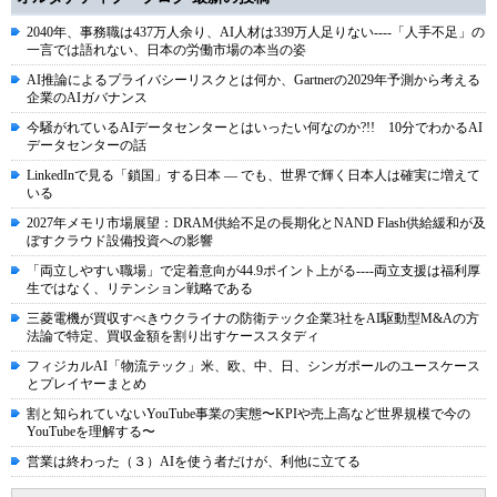
2040年、事務職は437万人余り、AI人材は339万人足りない----「人手不足」の
一言では語れない、日本の労働市場の本当の姿
AI推論によるプライバシーリスクとは何か、Gartnerの2029年予測から考える
企業のAIガバナンス
今騒がれているAIデータセンターとはいったい何なのか?!! 10分でわかるAI
データセンターの話
LinkedInで見る「鎖国」する日本 ― でも、世界で輝く日本人は確実に増えて
いる
2027年メモリ市場展望：DRAM供給不足の長期化とNAND Flash供給緩和が及
ぼすクラウド設備投資への影響
「両立しやすい職場」で定着意向が44.9ポイント上がる----両立支援は福利厚
生ではなく、リテンション戦略である
三菱電機が買収すべきウクライナの防衛テック企業3社をAI駆動型M&Aの方
法論で特定、買収金額を割り出すケーススタディ
フィジカルAI「物流テック」米、欧、中、日、シンガポールのユースケース
とプレイヤーまとめ
割と知られていないYouTube事業の実態〜KPIや売上高など世界規模で今の
YouTubeを理解する〜
営業は終わった（３）AIを使う者だけが、利他に立てる