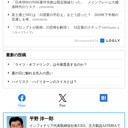
「日本IBMのNHK案件失敗は既定路線だった」 メインフレーム大撤
退時代のリスク...
(2026/08/06)
富士通とNECは「AI需要の手応え」をどう語った？ 2026年下半期の
見通しを考...
(2026/08/03)
「プロンプトが面倒」の悲鳴を解消！ AI定着のステップ
PR(ITmedia エ
ンタープライズ)
Recommended by
最新の投稿
「ライツ・オファリング」は今後普及するのか？
夏の日に触れる先人の思い
ハイリスク・ハイリターンのスイカとは？
Share
Post
-
平野 洋一郎
インフォテリア
代表取締役社長/CEO。主力製品ASTERIAで