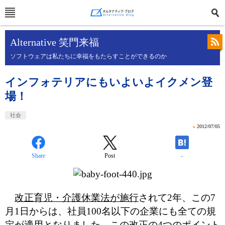
Alternative 笑門来福
ソフトウェアは私たちに幸福をもたらすことができるのか
インフォテリアにもいよいよイクメン登
場！
社会
»
2012/07/05
Share
Post
-
改正育児・介護休業法が施行
されて2年、この7
月1日からは、社員100名以下の企業にも全ての規
定が適用となりました。この改正の4つのポイント