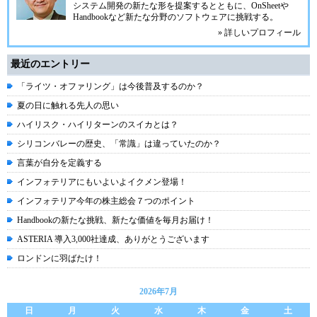
システム開発の新たな形を提案するとともに、OnSheetや
Handbookなど新たな分野のソフトウェアに挑戦する。
» 詳しいプロフィール
最近のエントリー
「ライツ・オファリング」は今後普及するのか？
夏の日に触れる先人の思い
ハイリスク・ハイリターンのスイカとは？
シリコンバレーの歴史、「常識」は違っていたのか？
言葉が自分を定義する
インフォテリアにもいよいよイクメン登場！
インフォテリア今年の株主総会７つのポイント
Handbookの新たな挑戦、新たな価値を毎月お届け！
ASTERIA 導入3,000社達成、ありがとうございます
ロンドンに羽ばたけ！
2026年7月
日
月
火
水
木
金
土