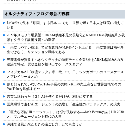
オルタナティブ・ブログ 最新の投稿
LinkedInで見る「鎖国」する日本 ― でも、世界で輝く日本人は確実に増えて
いる
2027年メモリ市場展望：DRAM供給不足の長期化とNAND Flash供給緩和が及
ぼすクラウド設備投資への影響
「両立しやすい職場」で定着意向が44.9ポイント上がる----両立支援は福利厚
生ではなく、リテンション戦略である
三菱電機が買収すべきウクライナの防衛テック企業3社をAI駆動型M&Aの方
法論で特定、買収金額を割り出すケーススタディ
フィジカルAI「物流テック」米、欧、中、日、シンガポールのユースケース
とプレイヤーまとめ
割と知られていないYouTube事業の実態〜KPIや売上高など世界規模で今の
YouTubeを理解する〜
営業は終わった（３）AIを使う者だけが、利他に立てる
営業現場で進むAIエージェントの急増と「生産性のパラドックス」の現実
「巨大な万能HRエージェント」は必ず失敗する----Josh Bersinが描くHR 2030
と、マルチエージェント時代の人事
沖縄で台風が来たときの過ごし方、とでも言うか