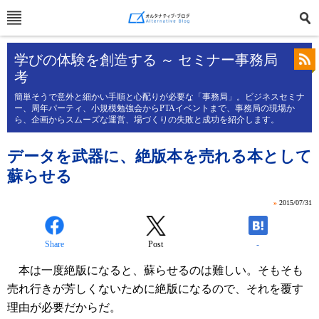
学びの体験を創造する ～ セミナー事務局
考
簡単そうで意外と細かい手順と心配りが必要な「事務局」。ビジネスセミナ
ー、周年パーティ、小規模勉強会からPTAイベントまで、事務局の現場か
ら、企画からスムーズな運営、場づくりの失敗と成功を紹介します。
データを武器に、絶版本を売れる本として
蘇らせる
»
2015/07/31
Share
Post
-
本は一度絶版になると、蘇らせるのは難しい。そもそも
売れ行きが芳しくないために絶版になるので、それを覆す
理由が必要だからだ。