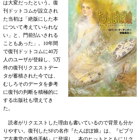
は大変だったという。復
刊ドットコムが設立され
た当初は「絶版にした本
について考えていられな
い」と、門前払いされる
こともあった」。10年間
で復刊ドットコムに40万
人のユーザが登録し、5万
件の復刊リクエストデー
タが蓄積された今では、
むしろそのデータを参考
に復刊の判断を積極的に
する出版社も増えてき
た。
読者がリクエストした理由も書いているので背景も分か
りやすい。復刊したSFの名作『たんぽぽ娘』は、『ビブリ
ア古書堂の事件手帖』に登場し、本のヒットとともにリク