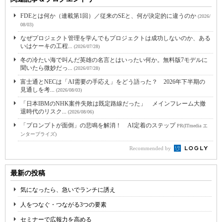
FDEとは何か（連載第1回）／従来のSEと、何が決定的に違うのか
(2026/
08/03)
なぜプロジェクト管理を学んでもプロジェクトは成功しないのか、ある
いはケーキの工程...
(2026/07/28)
冬の冷たい海で叫んだ英雄の名言とはいったい何か。無料版7モデルに
聞いたら微妙だっ...
(2026/07/28)
富士通とNECは「AI需要の手応え」をどう語った？ 2026年下半期の
見通しを考...
(2026/08/03)
「日本IBMのNHK案件失敗は既定路線だった」 メインフレーム大撤
退時代のリスク...
(2026/08/06)
「プロンプトが面倒」の悲鳴を解消！ AI定着のステップ
PR(ITmedia エ
ンタープライズ)
Recommended by
最新の投稿
気になったら、急いでランチに誘え
人をつなぐ・つながる3つの要素
セミナーで広報力を高める