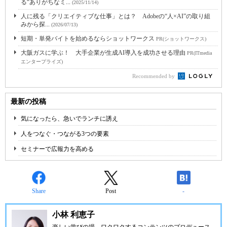
る“ありがちなミ...
(2025/11/14)
人に残る「クリエイティブな仕事」とは？ Adobeの“人×AI”の取り組
みから探...
(2026/07/13)
短期・単発バイトを始めるならショットワークス
PR(ショットワークス)
大阪ガスに学ぶ！ 大手企業が生成AI導入を成功させる理由
PR(ITmedia
エンタープライズ)
Recommended by
最新の投稿
気になったら、急いでランチに誘え
人をつなぐ・つながる3つの要素
セミナーで広報力を高める
Share
Post
-
小林 利恵子