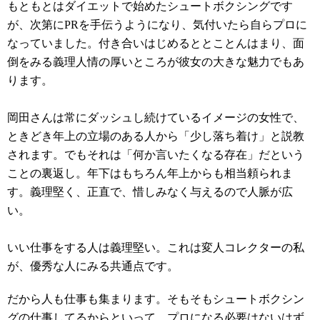
もともとはダイエットで始めたシュートボクシングです
が、次第にPRを手伝うようになり、気付いたら自らプロに
なっていました。付き合いはじめるととことんはまり、面
倒をみる義理人情の厚いところが彼女の大きな魅力でもあ
ります。
岡田さんは常にダッシュし続けているイメージの女性で、
ときどき年上の立場のある人から「少し落ち着け」と説教
されます。でもそれは「何か言いたくなる存在」だという
ことの裏返し。年下はもちろん年上からも相当頼られま
す。義理堅く、正直で、惜しみなく与えるので人脈が広
い。
いい仕事をする人は義理堅い。
これは変人コレクターの私
が、優秀な人にみる共通点です。
だから人も仕事も集まります。そもそもシュートボクシン
グの仕事してるからといって、プロになる必要はないはず