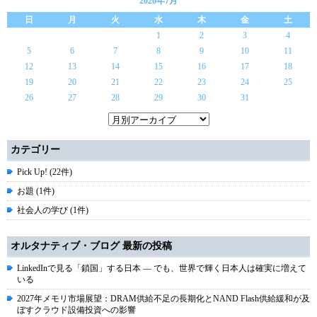
2026年7月
日
月
火
水
木
金
土
1
2
3
4
5
6
7
8
9
10
11
12
13
14
15
16
17
18
19
20
21
22
23
24
25
26
27
28
29
30
31
カテゴリー
Pick Up! (22件)
お題 (1件)
社会人の学び (1件)
オルタナティブ・ブログ 最新の投稿
LinkedInで見る「鎖国」する日本 ― でも、世界で輝く日本人は確実に増えて
いる
2027年メモリ市場展望：DRAM供給不足の長期化とNAND Flash供給緩和が及
ぼすクラウド設備投資への影響