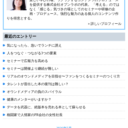
楽しい学びの場、ワクワクするコンテンツのプロデュース
を提供する株式会社オプンラボの代表。 「考える」のでは
なく「感じる」気づきの場としてのセミナーや研修の企
画・プロデュース。強烈な魅力のある個人のコンテンツ作
りを得意とする。
» 詳しいプロフィール
最近のエントリー
気になったら、急いでランチに誘え
人をつなぐ・つながる3つの要素
セミナーで広報力を高める
セミナーは開催より継続が難しい
リアルのオウンドメディアを目指せ〜ファンをつくるセミナーのつくり方
タレントが昔出した本の復刊は難しい？
オウンドメディアの負のスパイラル
健康のメンターがいますか？
データを武器に、絶版本を売れる本として蘇らせる
格闘家で人情家のPR会社の女性社長