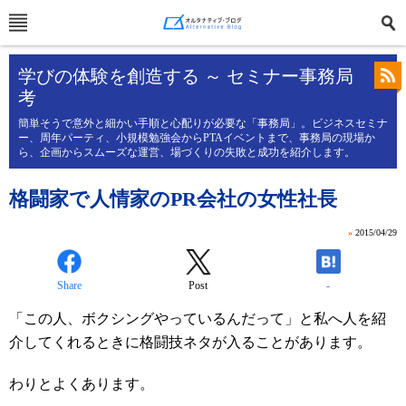
学びの体験を創造する ～ セミナー事務局
考
簡単そうで意外と細かい手順と心配りが必要な「事務局」。ビジネスセミナ
ー、周年パーティ、小規模勉強会からPTAイベントまで、事務局の現場か
ら、企画からスムーズな運営、場づくりの失敗と成功を紹介します。
格闘家で人情家のPR会社の女性社長
»
2015/04/29
Share
Post
-
「この人、ボクシングやっているんだって」と私へ人を紹
介してくれるときに格闘技ネタが入ることがあります。
わりとよくあります。