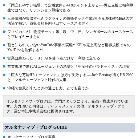
「両立しやすい職場」で定着意向が44.9ポイント上がる----両立支援は福利厚
生ではなく、リテンション戦略である
三菱電機が買収すべきウクライナの防衛テック企業3社をAI駆動型M&Aの方
法論で特定、買収金額を割り出すケーススタディ
フィジカルAI「物流テック」米、欧、中、日、シンガポールのユースケース
とプレイヤーまとめ
割と知られていないYouTube事業の実態〜KPIや売上高など世界規模で今の
YouTubeを理解する〜
営業は終わった（３）AIを使う者だけが、利他に立てる
営業現場で進むAIエージェントの急増と「生産性のパラドックス」の現実
「巨大な万能HRエージェント」は必ず失敗する----Josh Bersinが描くHR 2030
と、マルチエージェント時代の人事
沖縄で台風が来たときの過ごし方、とでも言うか
オルタナティブ・ブログは、専門スタッフにより、企画・構成されていま
す。入力頂いた内容は、アイティメディアの他、オルタナティブ・ブロ
グ、及び本記事執筆会社に提供されます。
オルタナティブ・ブログ GUIDE
オルタナティブ・ブログ憲章