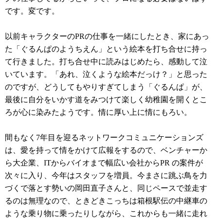
です。変です。
以前キャラクターのPRの仕事を一緒にしたとき、家にあっ
た「ぐるんぱのようちえん」という絵本を打ち合せに持っ
て行きました。打ち合せ中に読みはじめたら、感動して泣
いています。「あれ、泣くような絵本だっけ？」と思った
のですが、どうしてもやりすぎてしまう「ぐるんぱ」が、
最後に自分をいかす道をみつけて楽しく幼稚園を開くとこ
ろが心に染みたようです。情に厚い上に情にもろい。
間もなく7年目を迎るネットワークコミュニケーションズ
は
、
愛を持って情をかけて広報をするので、
ベンチャーか
ら大企業、ITからバイオまで幅広い会社からPR の案件が
次々に入り、今年はスタッフを増員。今まさに跳ぶ鳥を力
づくで落とす勢いの岡田直子さんと、同じペースで並走す
るのは無理なので、ときどきこっちは箱根駅伝の中継車の
ような乗り物に乗ったりしながら、これからも一緒に走れ