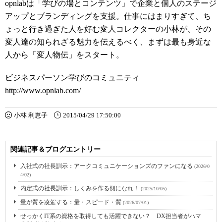
opnlabは「学びの場とコンテンツ」で企業と個人のステージ
アップとブランディングを支援。仕事にはまりすぎて、ち
ょっと行き過ぎた人を好む変人コレクターの
小林が、その
変人達の知られざる魅力を伝えるべく、まずは最も身近な
人から「変人物伝」をスタート。
ビジネスパーソン学びのコミュニティ
http://www.opnlab.com/
小林 利恵子
2015/04/29 17:50:00
関連記事＆ブログエントリー
入社式の社長訓示：アークコミュニケーションズのファンになる
(2026/0
4/02)
内定式の社長訓示：しくみを作る側になれ！
(2025/10/05)
量が質を凌駕する：量・スピード・質
(2026/07/01)
せっかくIT系の資格を取得しても活躍できない？ DX担当者がハマ