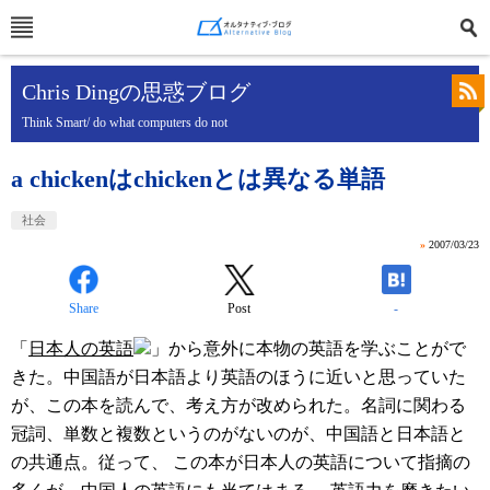
Chris Dingの思惑ブログ
Think Smart/ do what computers do not
a chickenはchickenとは異なる単語
社会
»
2007/03/23
Share
Post
-
「
日本人の英語
」から意外に本物の英語を学ぶことがで
きた。中国語が日本語より英語のほうに近いと思っていた
が、この本を読んで、考え方が改められた。名詞に関わる
冠詞、単数と複数というのがないのが、中国語と日本語と
の共通点。従って、 この本が日本人の英語について指摘の