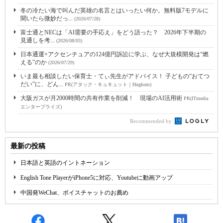
冬の冷たい海で叫んだ英雄の名言とはいったい何か。無料版7モデルに
聞いたら微妙だっ...
(2026/07/28)
富士通とNECは「AI需要の手応え」をどう語った？ 2026年下半期の
見通しを考...
(2026/08/03)
日本通運×アクセンチュアの124億円訴訟に学ぶ、なぜ大規模開発は“燃
える”のか
(2026/07/29)
いま最も相談したい保育士・てぃ先生がアドバイス！ 子どもの“おてつ
だい”に、どん...
PR(アタック・キュキュット｜Hugkum)
大阪ガスが月2000時間の共有作業を削減！ 現場のAI活用術
PR(ITmedia
エンタープライズ)
Recommended by
最新の投稿
日本語と英語のイントネーション
English Tone PlayerがiPhone5に対応、Youtubeに動画アップ
中国発WeChat、ボイスチャットのお薦め