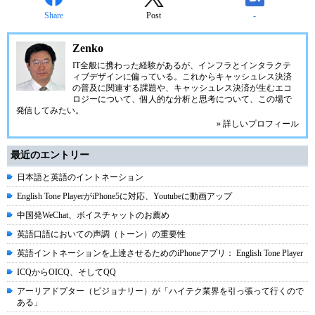
Share
Post
-
Zenko
IT全般に携わった経験があるが、インフラとインタラクテ
ィブデザインに偏っている。これからキャッシュレス決済
の普及に関連する課題や、キャッシュレス決済が生むエコ
ロジーについて、個人的な分析と思考について、この場で
発信してみたい。
» 詳しいプロフィール
最近のエントリー
日本語と英語のイントネーション
English Tone PlayerがiPhone5に対応、Youtubeに動画アップ
中国発WeChat、ボイスチャットのお薦め
英語口語においての声調（トーン）の重要性
英語イントネーションを上達させるためのiPhoneアプリ： English Tone Player
ICQからOICQ、そしてQQ
アーリアドプター（ビジョナリー）が「ハイテク業界を引っ張って行くので
ある」