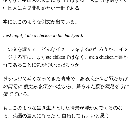
多くが、中国人の英語にも当てはまる。 英語力を磨きたい
中国人にも是非勧めたい一冊である。
本にはこのような例文が出ている。
Last night, I ate a chicken in the backyard.
この文を読んで、どんなイメージをするのだろうか。 イメ
ージする前に、まずate chikenではなく、ate a chickenと書か
れてあることに気がついただろうか。
夜がふけて暗くなってきた裏庭で、ある人が血と羽だらけ
の口元に 微笑みを浮かべながら、膨らんだ腹を満足そうに
撫でている。
もしこのような生き生きとした情景が浮かんでくるのな
ら、英語の達人になったと 自負してもよいと思う。