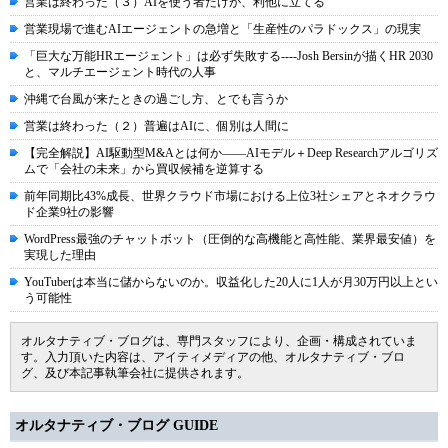
営業は終わった（３）AIを使う者だけが、利他に立てる
営業現場で進むAIエージェントの急増と「生産性のパラドックス」の現実
「巨大な万能HRエージェント」は必ず失敗する----Josh Bersinが描くHR 2030
と、マルチエージェント時代の人事
沖縄で台風が来たときの過ごし方、とでも言うか
営業は終わった（２）普遍はAIに、個別は人間に
【完全解説】AI駆動型M&Aとは何か――AIモデル＋Deep Researchアルゴリズ
ムで「会社の未来」から買収候補を逆算する
前年同期比43%成長、世界クラウド市場における上位3社シェアとネオクラウ
ド企業9社の影響
WordPress最強のチャットボット（圧倒的な高機能と高性能、業界最安値）を
実現した理由
YouTuberは本当に儲からないのか。収益化した20人に1人が月30万円以上とい
う可能性
オルタナティブ・ブログは、専門スタッフにより、企画・構成されていま
す。入力頂いた内容は、アイティメディアの他、オルタナティブ・ブロ
グ、及び本記事執筆会社に提供されます。
オルタナティブ・ブログ GUIDE