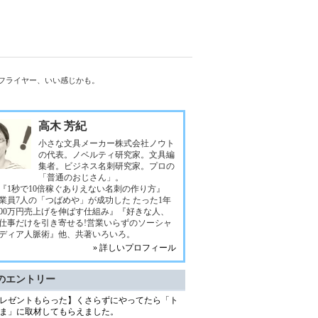
フライヤー、いい感じかも。
高木 芳紀
小さな文具メーカー株式会社ノウト
の代表。ノベルティ研究家。文具編
集者。ビジネス名刺研究家。プロの
「普通のおじさん」。
『1秒で10倍稼ぐありえない名刺の作り方』
業員7人の「つばめや」が成功した たった1年
000万円売上げを伸ばす仕組み』『好きな人、
仕事だけを引き寄せる!営業いらずのソーシャ
ディア人脈術』他、共著いろいろ。
» 詳しいプロフィール
のエントリー
レゼントもらった】くさらずにやってたら「ト
ま」に取材してもらえました。