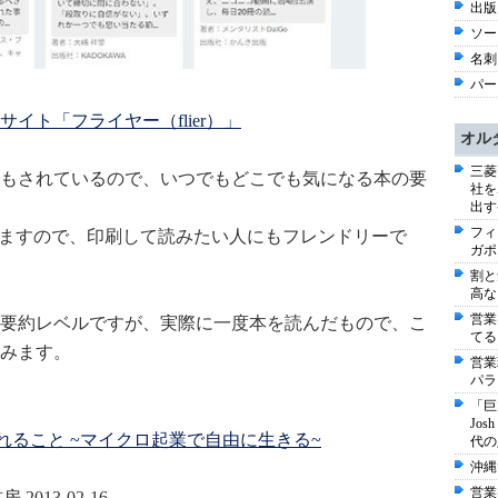
出版
ソー
名刺
パー
イト「フライヤー（flier）」
オル
三菱
もされているので、いつでもどこでも気になる本の要
社を
出す
フィ
きますので、印刷して読みたい人にもフレンドリーで
ガポ
割と
高な
営業
要約レベルですが、実際に一度本を読んだもので、こ
てる
みます。
営業
パラ
「巨
Jo
れること ~マイクロ起業で自由に生きる~
代の
沖縄
営業
2013-02-16