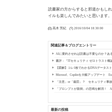
読書家の方からすると邪道かもしれ
イルも楽しんでみたいと思います。
高木 芳紀
2016/10/04 18:30:00
関連記事＆ブログエントリー
AIに要約させれば読書は不要なのか？あ
書評：『ITセキュリティ ゼロトラスト概
【図解】コレ1枚でわかるDNAデータス
Microsof、Copilotを大幅アップデート E
「注意」or「厳罰」？ セキュリティ事
「プロンプトが面倒」の悲鳴を解消！ A
最新の投稿