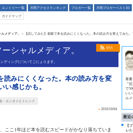
エントリー一覧
月間アクセスランキング
ブロガー一覧
月間ブロガーベスト30
ガイドマップ
ャルメディア。
>
【試してみた】老眼で本を読みにくくなった。本の読み方を変えてみた。
ソーシャルメディア。
RSS
ランディングについてごにょります。
を読みにくくなった。本の読み方を変
著書
『従
いい感じかも。
で5
いい
ルメ
会・エンタメとトレンド
»
2016/10/04
最近
【プ
、ここ1年ほど本を読むスピードがかなり落ちていま
レた