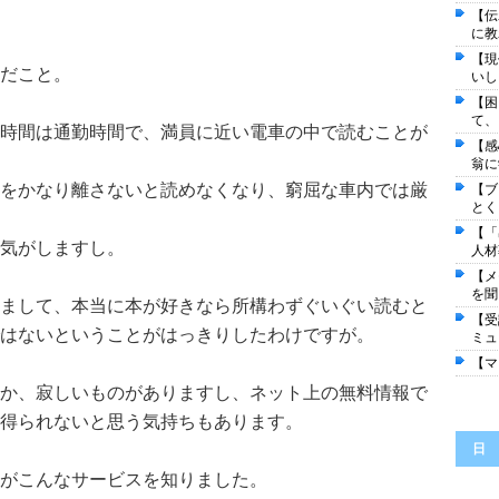
【伝
に教
【現
だこと。
いし
【困
て、
時間は通勤時間で、満員に近い電車の中で読むことが
【感
翁に
をかなり離さないと読めなくなり、窮屈な車内では厳
【ブ
とく
【「
気がしますし。
人材
【メ
を聞
まして、本当に本が好きなら所構わずぐいぐい読むと
【受
はないということがはっきりしたわけですが。
ミュ
【マ
か、寂しいものがありますし、ネット上の無料情報で
得られないと思う気持ちもあります。
日
がこんなサービスを知りました。