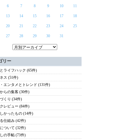
6
7
8
9
10
11
13
14
15
16
17
18
20
21
22
23
24
25
27
28
29
30
31
ゴリー
とライフハック (65件)
ス (51件)
・エンタメとトレンド (131件)
からの集客 (30件)
づくり (34件)
クレビュー (84件)
しかったもの (14件)
る仕組み (42件)
について (32件)
しの手帖 (73件)