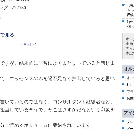
【完
: 222580
De
収候
る
前年
3社
で見る
オル
企画
by
ヨメレバ
ティ
本記
ですが、結果的に非常によくまとまっていると感じま
オル
オル
て、エッセンスのみを過不足なく抽出していると思い
利用
プラ
お問
書いているのではなく、コンサルタント経験者など、
担当しているそうで、そこはさすがだなという印象を
アイ
プレ
10分で読めるボリュームに要約されています。
メー