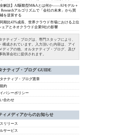
全解説】AI駆動型M&Aとは何か――AIモデル＋
ep Researchアルゴリズムで「会社の未来」から買
補を逆算する
同期比43%成長、世界クラウド市場における上位
シェアとネオクラウド企業9社の影響
タナティブ・ブログは、専門スタッフにより、
・構成されています。入力頂いた内容は、アイ
メディアの他、オルタナティブ・ブログ、及び
事執筆会社に提供されます。
タナティブ・ブログ GUIDE
タナティブ・ブログ憲章
規約
イバシーポリシー
い合わせ
ティメディアからのお知らせ
スリリース
ルサービス