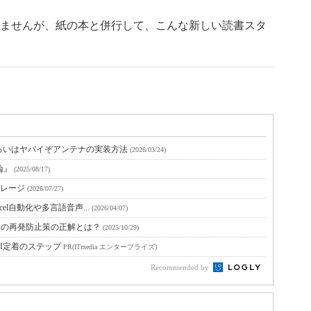
ませんが、紙の本と併行して、こんな新しい読書スタ
るいはヤバイぞアンテナの実装方法
(2026/03/24)
論』
(2025/08/17)
トレージ
(2026/07/27)
xcel自動化や多言語音声...
(2026/04/07)
故の再発防止策の正解とは？
(2025/10/29)
I定着のステップ
PR(ITmedia エンタープライズ)
Recommended by