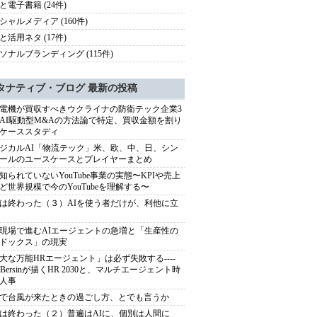
と電子書籍 (24件)
シャルメディア (160件)
と活用ネタ (17件)
ソナルブランディング (115件)
タナティブ・ブログ 最新の投稿
電機が買収すべきウクライナの防衛テック企業3
AI駆動型M&Aの方法論で特定、買収金額を割り
ケーススタディ
ジカルAI「物流テック」米、欧、中、日、シン
ールのユースケースとプレイヤーまとめ
知られていないYouTube事業の実態〜KPIや売上
ど世界規模で今のYouTubeを理解する〜
は終わった（３）AIを使う者だけが、利他に立
現場で進むAIエージェントの急増と「生産性の
ドックス」の現実
大な万能HRエージェント」は必ず失敗する----
sh Bersinが描くHR 2030と、マルチエージェント時
人事
で台風が来たときの過ごし方、とでも言うか
は終わった（２）普遍はAIに、個別は人間に