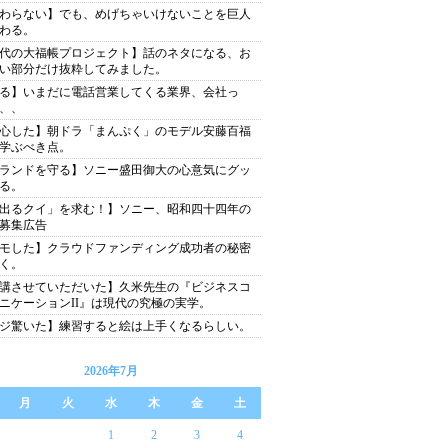
わらない】でも、めげちゃいけないことを巨人
わる。
代の大福帳プロジェクト】話のネタになる、お
い部分だけ抜粋してみました。
る】いまだに電話営業してくる業界、会社っ
、、
心した】朝ドラ「まんぷく」のモデル安藤百福
学ぶべき点。
ランドを守る】ソニー盛田御大の心意気にグッ
る。
出るクイ」を求む！】ソニー、昭和四十四年の
募集広告
モした】クラウドファンディング成功者の秘密
く。
講させていただいた】久米先生の『ビジネスコ
ニケーションII』は現代の究極の実学。
ジ驚いた】練習すると絵は上手くなるらしい。
2026年7月
月
火
水
木
金
土
1
2
3
4