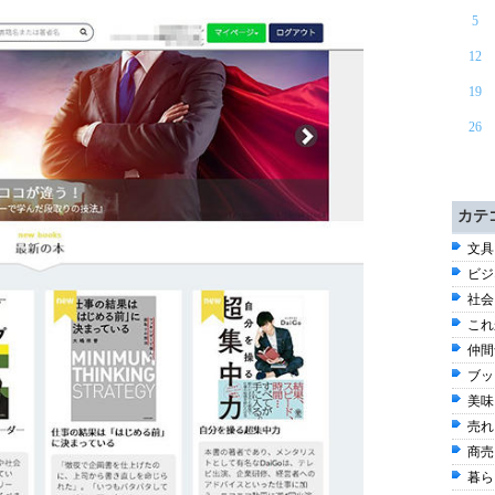
5
12
19
26
カテ
文具
ビジネ
社会
これ
仲間
ブッ
美味
売れ
商売
暮ら