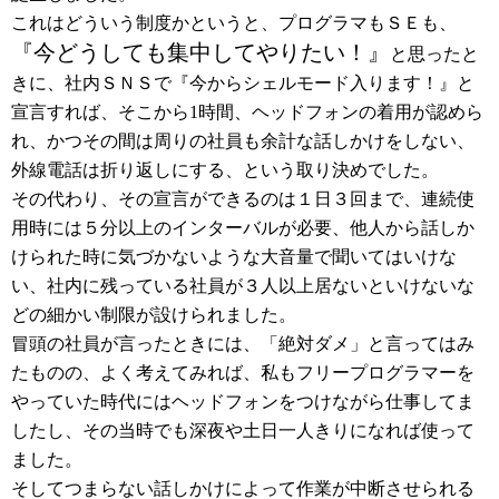
これはどういう制度かというと、プログラマもＳＥも、
『今どうしても集中してやりたい！』
と思ったと
きに、社内ＳＮＳで『今からシェルモード入ります！』と
宣言すれば、そこから1時間、ヘッドフォンの着用が認めら
れ、かつその間は周りの社員も余計な話しかけをしない、
外線電話は折り返しにする、という取り決めでした。
その代わり、その宣言ができるのは１日３回まで、連続使
用時には５分以上のインターバルが必要、他人から話しか
けられた時に気づかないような大音量で聞いてはいけな
い、社内に残っている社員が３人以上居ないといけないな
どの細かい制限が設けられました。
冒頭の社員が言ったときには、「絶対ダメ」と言ってはみ
たものの、よく考えてみれば、私もフリープログラマーを
やっていた時代にはヘッドフォンをつけながら仕事してま
したし、その当時でも深夜や土日一人きりになれば使って
ました。
そしてつまらない話しかけによって作業が中断させられる