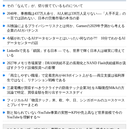
その「なんて」が、切り捨てているものについて
2040年、事務職は437万人余り、AI人材は339万人足りない----「人手不足」の
一言では語れない、日本の労働市場の本当の姿
AI推論によるプライバシーリスクとは何か、Gartnerの2029年予測から考える
企業のAIガバナンス
今騒がれているAIデータセンターとはいったい何なのか?!! 10分でわかるAI
データセンターの話
LinkedInで見る「鎖国」する日本 ― でも、世界で輝く日本人は確実に増えて
いる
2027年メモリ市場展望：DRAM供給不足の長期化とNAND Flash供給緩和が及
ぼすクラウド設備投資への影響
「両立しやすい職場」で定着意向が44.9ポイント上がる----両立支援は福利厚
生ではなく、リテンション戦略である
三菱電機が買収すべきウクライナの防衛テック企業3社をAI駆動型M&Aの方
法論で特定、買収金額を割り出すケーススタディ
フィジカルAI「物流テック」米、欧、中、日、シンガポールのユースケース
とプレイヤーまとめ
割と知られていないYouTube事業の実態〜KPIや売上高など世界規模で今の
YouTubeを理解する〜