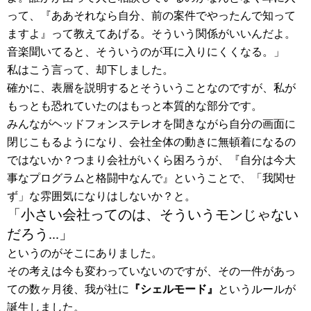
って、『ああそれなら自分、前の案件でやったんで知って
ますよ』って教えてあげる。そういう関係がいいんだよ。
音楽聞いてると、そういうのが耳に入りにくくなる。」
私はこう言って、却下しました。
確かに、表層を説明するとそういうことなのですが、私が
もっとも恐れていたのはもっと本質的な部分です。
みんながヘッドフォンステレオを聞きながら自分の画面に
閉じこもるようになり、会社全体の動きに無頓着になるの
ではないか？つまり会社がいくら困ろうが、『自分は今大
事なプログラムと格闘中なんで』ということで、「我関せ
ず」な雰囲気になりはしないか？と。
「小さい会社ってのは、そういうモンじゃない
だろう...」
というのがそこにありました。
その考えは今も変わっていないのですが、その一件があっ
ての数ヶ月後、我が社に
『シェルモード』
というルールが
誕生しました。