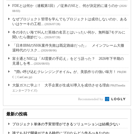
FDEとは何か（連載第1回）／従来のSEと、何が決定的に違うのか
(2026/
08/03)
なぜプロジェクト管理を学んでもプロジェクトは成功しないのか、ある
いはケーキの工程...
(2026/07/28)
冬の冷たい海で叫んだ英雄の名言とはいったい何か。無料版7モデルに
聞いたら微妙だっ...
(2026/07/28)
「日本IBMのNHK案件失敗は既定路線だった」 メインフレーム大撤
退時代のリスク...
(2026/08/06)
富士通とNECは「AI需要の手応え」をどう語った？ 2026年下半期の
見通しを考...
(2026/08/03)
〝潤い呼び込むクレンジングオイル〟が、美肌作りの強い味方！
PR(DH
C｜CanCam.jp)
大阪ガスに学ぶ！ 大手企業が生成AI導入を成功させる理由
PR(ITmedia
エンタープライズ)
Recommended by
最新の投稿
プロジェクト単体の予実管理ができるソリューションは結構少ない
誰でもAIで開発ができる時代にプロならどう作るべきなのか