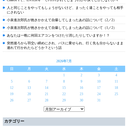
ChatGPTで、ENTERキーでPOSTされてしまうのが不快でしかたない方へ
人と同じことをやってもしょうがないけど、まったく違ことをやっても相手
にされない
小泉進次郎氏が抱きかかえて自爆してしまったあの話について（2／2）
小泉進次郎氏が抱きかかえて自爆してしまったあの話について（1／2）
あなたは一晩に何回エアコンをつけたり消したりしていますか！？
突然後ろから羽交い締めにされ、バスに乗せられ、行く先も分からないまま
連れて行かれたらどうか？という話
2026年7月
日
月
火
水
木
金
土
1
2
3
4
5
6
7
8
9
10
11
12
13
14
15
16
17
18
19
20
21
22
23
24
25
26
27
28
29
30
31
カテゴリー