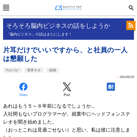
そろそろ脳内ビジネスの話をしようか
「脳内ビジネス」の話はまたにします！
片耳だけでいいですから、と社員の一人
は懇願した
Pick Up!
業界ネタ
組織
»
2013/05/29
Share
Post
-
あれはもう５～６年前になるでしょうか...
入社間もないプログラマーが、就業中にヘッドフォンステ
レオを聞き始めました。
（おっとこれは見過ごせない）と思い、私は彼に注意しま