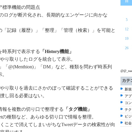
日
ア標準機能の問題点
では会話のログが断片化され、長期的なエンゲージに向かな
5
12
の「記録（履歴）」「整理」「管理（検索）」を可能と
。
19
26
を時系列で表示する
「History機能」
やり取りしたログを統合して表示。
」「@(Menthion)」「DM」など、種類を問わず時系列
@@_n
示。
カテ
やり取りを過去にさかのぼって確認することができる
新規
捜し回る必要はない。
アプ
コン
情報を複数の切り口で整理する
「タグ機能」
テク
eetの種類など、あらゆる切り口で情報を整理。
ビジ
社会 
くことで消えてしまいがちなTweetデータの検索性が向