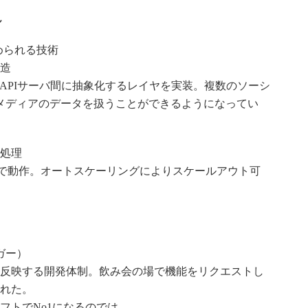
し
求められる技術
造
とAPIサーバ間に抽象化するレイヤを実装。複数のソーシ
メディアのデータを扱うことができるようになってい
処理
Sで動作。オートスケーリングによりスケールアウト可
ガー）
反映する開発体制。飲み会の場で機能をリクエストし
れた。
フトでNo1になるのでは。