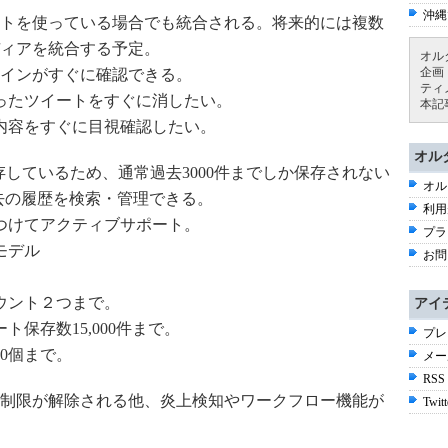
沖縄
トを使っている場合でも統合される。将来的には複数
ィアを統合する予定。
オル
企画
インがすぐに確認できる。
ティ
ったツイートをすぐに消したい。
本記
内容をすぐに目視確認したい。
オル
保存しているため、通常過去3000件までしか保存されない
オル
て過去の履歴を検索・管理できる。
利用
つけてアクティブサポート。
プラ
モデル
お問
ウント２つまで。
アイ
ト保存数15,000件まで。
プレ
20個まで。
メー
RSS
制限が解除される他、炎上検知やワークフロー機能が
Twitt