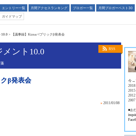
エントリー一覧
月間アクセスランキング
ブロガー一覧
月間ブロガーベスト30
ガイドマップ
0.0
>
【議事録】Kiznaパブリックβ発表会
ント10.0
RSS
方箋
ックβ発表会
今→
20
201
20
20
»
2011/01/08
■お
inqui
Fa