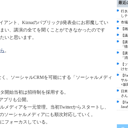
最近
行き
しテ
rクライアント、Kiznaのパブリックβ発表会にお邪魔してい
市場
【雑
まい、講演の全てを聞くことができなかったのです
【議
たいと思います。
【講
「情
ら
。
【講
「消
【ソ
けセ
【F
ではなく、ソーシャルCRMを可能にする「ソーシャルメディ
サル
×坂
日米
タ開始当初は招待制を採用する。
さん
neアプリも公開。
【Fa
ルメディアを一元管理。当初Twitterからスタートし、
Ja
など他のソーシャルメディアにも順次対応していく。
にフォーカスしている。