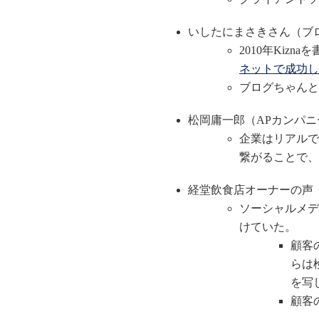
いしたにまさきさん（ブ
2010年Kizn
ネットで成功し
ブログちゃんと
松岡庸一郎（APカンパニ
企業はリアルで
繋がることで、
経堂飲食店オーナーの声
ソーシャルメデ
けていた。
顧客
らは
を写
顧客