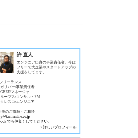
許 直人
エンジニア出身の事業責任者。今は
フリーで大企業やスタートアップの
支援をしてます。
フリーランス
18 ガリバー/事業責任者
5 GREE/マネージャ
12 ループス/コンサル・PM
07 クレスコ/エンジニア
仕事のご依頼・ご相談
ry@karmanline.co.jp
cebook でも仲良くしてください。
» 詳しいプロフィール