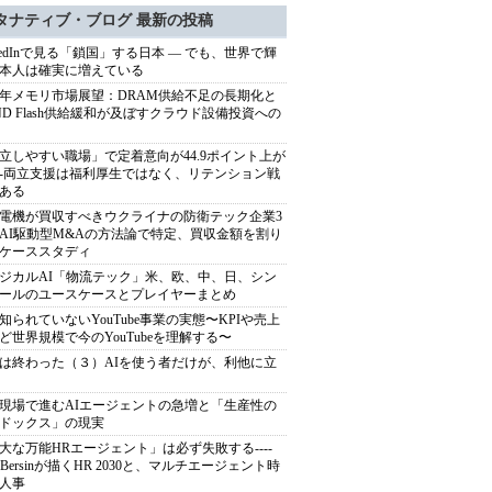
タナティブ・ブログ 最新の投稿
nkedInで見る「鎖国」する日本 ― でも、世界で輝
本人は確実に増えている
27年メモリ市場展望：DRAM供給不足の長期化と
ND Flash供給緩和が及ぼすクラウド設備投資への
立しやすい職場」で定着意向が44.9ポイント上が
---両立支援は福利厚生ではなく、リテンション戦
ある
電機が買収すべきウクライナの防衛テック企業3
AI駆動型M&Aの方法論で特定、買収金額を割り
ケーススタディ
ジカルAI「物流テック」米、欧、中、日、シン
ールのユースケースとプレイヤーまとめ
知られていないYouTube事業の実態〜KPIや売上
ど世界規模で今のYouTubeを理解する〜
は終わった（３）AIを使う者だけが、利他に立
現場で進むAIエージェントの急増と「生産性の
ドックス」の現実
大な万能HRエージェント」は必ず失敗する----
sh Bersinが描くHR 2030と、マルチエージェント時
人事