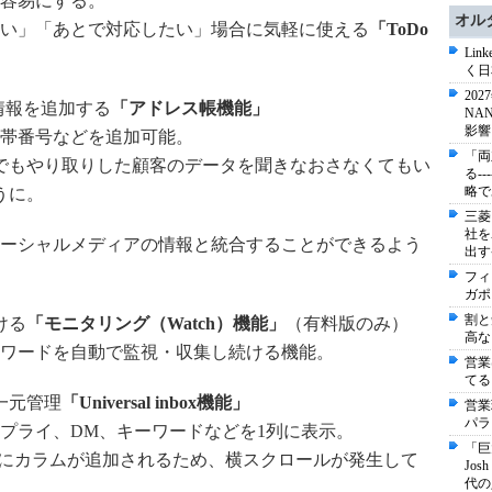
容易にする。
オル
い」「あとで対応したい」場合に気軽に使える
「ToDo
Li
く日
20
タ情報を追加する
「アドレス帳機能」
NA
影響
帯番号などを追加可能。
「両
でもやり取りした顧客のデータを聞きなおさなくてもい
る-
略で
うに。
三菱
社を
ーシャルメディアの情報と統合することができるよう
出す
フィ
ガポ
割と
ける
「モニタリング（Watch）機能」
（有料版のみ）
高な
ワードを自動で監視・収集し続ける機能。
営業
てる
一元管理
「Universal inbox機能」
営業
パラ
プライ、DM、キーワードなどを1列に表示。
「巨
eでは横にカラムが追加されるため、横スクロールが発生して
Jo
代の