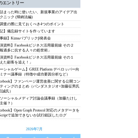
のエントリー
詰まった時に使いたい、新規事業のアイデア出
クニック (帰納法編)
調査の際に見ておくべき4つのポイント
記】備忘録サイトを作っています
事録】Kiznaパブリックβ発表会
演資料】Facebookビジネス活用最前線 その２
報過多に抗する人々の処世術」
演資料】Facebookビジネス活用最前線 その１
えた顧客を追え！」
ーシャルゲーム】GREE Platform デベロッパー向
ミナー議事録（特徴や成功要因分析など）
acebook】ファンページ運営改善に関する公開コン
ティングのまとめ（パンダスタジオ×加藤征男氏
田誠氏）
ソーシャルメディア討論会議事録（加藤たけし
主催？）
cebook】Open Graph Protocol 対応のメタデータを
vaScriptで追加できないか試行錯誤したログ
2026年7月