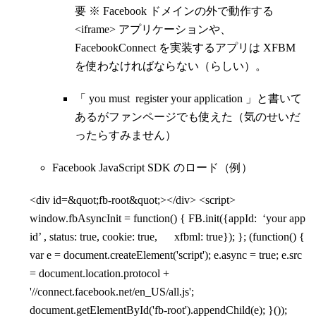
要 ※ Facebook ドメインの外で動作する
<iframe> アプリケーションや、
FacebookConnect を実装するアプリは XFBM
を使わなければならない（らしい）。
「 you must register your application 」と書いて
あるがファンページでも使えた（気のせいだ
ったらすみません）
Facebook JavaScript SDK のロード（例）
<div id=&quot;fb-root&quot;></div> <script>
window.fbAsyncInit = function() { FB.init({appId: ‘your app
id’ , status: true, cookie: true, xfbml: true}); }; (function() {
var e = document.createElement('script'); e.async = true; e.src
= document.location.protocol +
'//connect.facebook.net/en_US/all.js';
document.getElementById('fb-root').appendChild(e); }());