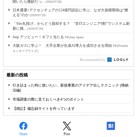
聞いたら微妙だっ...
(2026/07/28)
日本通運×アクセンチュアの124億円訴訟に学ぶ、なぜ大規模開発は“燃
える”のか
(2026/07/29)
「SIer丸投げ」からどう脱却する？ “非ITエンジニア9割”でシステム刷
新に挑...
(2026/07/29)
Jeep アソビュー！ギフト当たる
PR(Jeep Japan)
大阪ガスに学ぶ！ 大手企業が生成AI導入を成功させる理由
PR(ITmedia
エンタープライズ)
Recommended by
最新の投稿
行き詰まった時に使いたい、新規事業のアイデア出しテクニック (帰納
法編)
市場調査の際に見ておくべき4つのポイント
【雑記】備忘録サイトを作っています
Share
Post
-