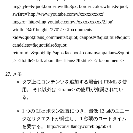
imgstyle=&quot;border-width:3px; border-color:white;&quot;
swfsrc='http://www.youtube.com/v/xxxxxxxxxx'
imgsrc='http://img.youtube.com/vi/xxxxxxxxxx/2.jpg'
width='340' height='270' /> <fb:comments
xid=&quot;titans_comments&quot; canpost=&quot;true&quot;
candelete=&quot;false&quot;
returnurl=&quot;http://apps.facebook.com/myapp/titans/&quot
;> <fb:title>Talk about the Titans</fb:title> </fb:comments>
メモ
タブ上にコンテンツを追加する場合は FBML を使
用。 それ以外は <iframe> の使用が推奨されてい
る。
1 つの Like ボタン設置につき、最低 12 回のユニー
クなリクエストが発生し、 1 秒弱のロードタイム
を要する。 http://econsultancy.com/blog/6074-