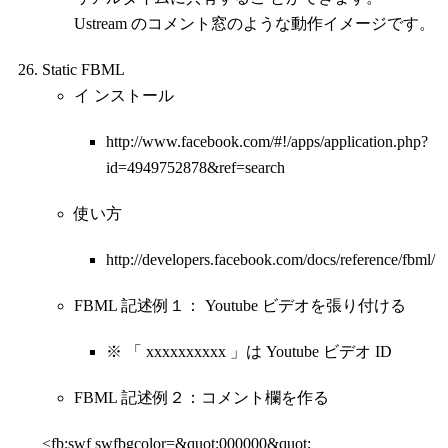
Ustream のコメント窓のような動作イメージです。
Static FBML
イ ンストール
http://www.facebook.com/#!/apps/application.php?
id=4949752878&ref=search
使い方
http://developers.facebook.com/docs/reference/fbml/
FBML 記述例１： Youtube ビデオを張り付ける
※ 「 xxxxxxxxxx 」は Youtube ビデオ ID
FBML 記述例２：コメント欄を作る
<fb:swf swfbgcolor=&quot;000000&quot;