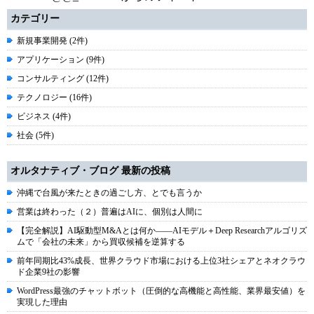
カテゴリー
新規事業開発 (2件)
アプリケーション (9件)
コンサルティング (12件)
テクノロジー (16件)
ビジネス (4件)
社会 (5件)
オルタナティブ・ブログ 最新の投稿
沖縄で台風が来たときの過ごし方、とでも言うか
営業は終わった（２）普遍はAIに、個別は人間に
【完全解説】AI駆動型M&Aとは何か――AIモデル＋Deep Researchアルゴリズ
ムで「会社の未来」から買収候補を逆算する
前年同期比43%成長、世界クラウド市場における上位3社シェアとネオクラウ
ド企業9社の影響
WordPress最強のチャットボット（圧倒的な高機能と高性能、業界最安値）を
実現した理由