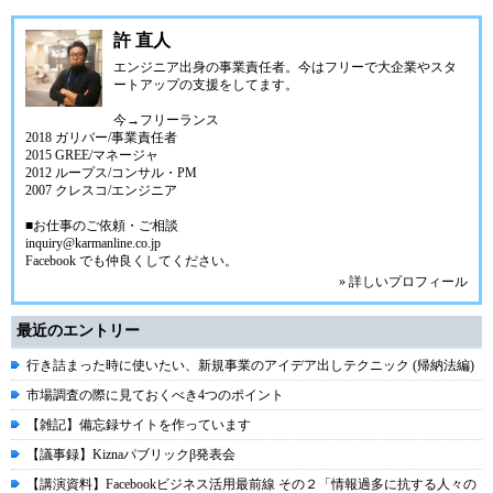
許 直人
エンジニア出身の事業責任者。今はフリーで大企業やスタ
ートアップの支援をしてます。
今→フリーランス
2018 ガリバー/事業責任者
2015 GREE/マネージャ
2012 ループス/コンサル・PM
2007 クレスコ/エンジニア
■お仕事のご依頼・ご相談
inquiry@karmanline.co.jp
Facebook でも仲良くしてください。
» 詳しいプロフィール
最近のエントリー
行き詰まった時に使いたい、新規事業のアイデア出しテクニック (帰納法編)
市場調査の際に見ておくべき4つのポイント
【雑記】備忘録サイトを作っています
【議事録】Kiznaパブリックβ発表会
【講演資料】Facebookビジネス活用最前線 その２「情報過多に抗する人々の