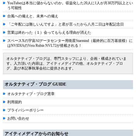
YouTuberは本当に儲からないのか。収益化した20人に1人が月30万円以上とい
う可能性
台風への備えと、未来への備え
「ご年配には難しいんですよ」と君が言ったから八月二日は年配記念日
営業は終わった（１）会ってもらえる理由が消えた
スペースXの宇宙AIデータセンター用衛星Starmind（最終的に百万基規模）に
はNVIDIAのVera Rubin NVL72が搭載される！
オルタナティブ・ブログは、専門スタッフにより、企画・構成されていま
す。入力頂いた内容は、アイティメディアの他、オルタナティブ・ブロ
グ、及び本記事執筆会社に提供されます。
オルタナティブ・ブログ GUIDE
オルタナティブ・ブログ憲章
利用規約
プライバシーポリシー
お問い合わせ
アイティメディアからのお知らせ