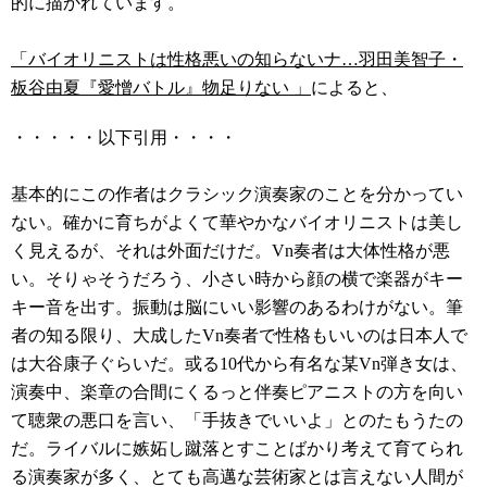
的に描かれています。
「バイオリニストは性格悪いの知らないナ…羽田美智子・
板谷由夏『愛憎バトル』物足りない 」
によると、
・・・・・以下引用・・・・
基本的にこの作者はクラシック演奏家のことを分かってい
ない。確かに育ちがよくて華やかなバイオリニストは美し
く見えるが、それは外面だけだ。Vn奏者は大体性格が悪
い。そりゃそうだろう、小さい時から顔の横で楽器がキー
キー音を出す。振動は脳にいい影響のあるわけがない。筆
者の知る限り、大成したVn奏者で性格もいいのは日本人で
は大谷康子ぐらいだ。或る10代から有名な某Vn弾き女は、
演奏中、楽章の合間にくるっと伴奏ピアニストの方を向い
て聴衆の悪口を言い、「手抜きでいいよ」とのたもうたの
だ。ライバルに嫉妬し蹴落とすことばかり考えて育てられ
る演奏家が多く、とても高邁な芸術家とは言えない人間が