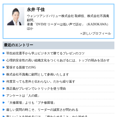
永井 千佳
ウォンツアンドバリュー株式会社 取締役、株式会社不識庵
顧問。
著書「DVD付 リーダーは低い声で話せ」（KADOKAWA）
ほか
» 詳しいプロフィール
最近のエントリー
羽生結弦選手から学ぶビジネスで勝てるプレゼンのコツ
心理的安全性の高い組織文化をつくりあげるには、トップの弱みを活かす
緊張する面接でのNG
株式会社不識庵に顧問として参画いたします
何度言っても意外と伝わらない。だから繰り返す
孫正義がプレゼンでレトリックを使う理由
アンケートは「人の鏡」
「大修羅場」よりも「プチ修羅場」
厳しい質問の時こそ、リーダーの誠実さが問われる
新しいことを始めるには、「終わらせること」から始める