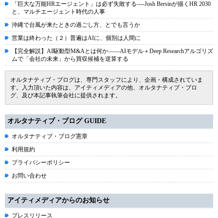
「巨大な万能HRエージェント」は必ず失敗する----Josh Bersinが描くHR 2030
と、マルチエージェント時代の人事
沖縄で台風が来たときの過ごし方、とでも言うか
営業は終わった（２）普遍はAIに、個別は人間に
【完全解説】AI駆動型M&Aとは何か――AIモデル＋Deep Researchアルゴリズ
ムで「会社の未来」から買収候補を逆算する
オルタナティブ・ブログは、専門スタッフにより、企画・構成されていま
す。入力頂いた内容は、アイティメディアの他、オルタナティブ・ブロ
グ、及び本記事執筆会社に提供されます。
オルタナティブ・ブログ GUIDE
オルタナティブ・ブログ憲章
利用規約
プライバシーポリシー
お問い合わせ
アイティメディアからのお知らせ
プレスリリース