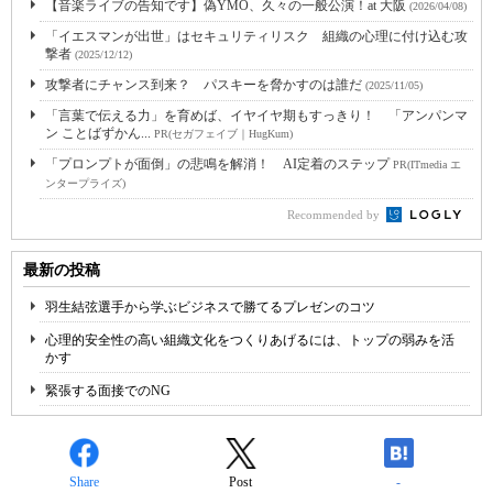
【音楽ライブの告知です】偽YMO、久々の一般公演！at 大阪
(2026/04/08)
「イエスマンが出世」はセキュリティリスク 組織の心理に付け込む攻
撃者
(2025/12/12)
攻撃者にチャンス到来？ パスキーを脅かすのは誰だ
(2025/11/05)
「言葉で伝える力」を育めば、イヤイヤ期もすっきり！ 「アンパンマ
ン ことばずかん...
PR(セガフェイブ｜HugKum)
「プロンプトが面倒」の悲鳴を解消！ AI定着のステップ
PR(ITmedia エ
ンタープライズ)
Recommended by
最新の投稿
羽生結弦選手から学ぶビジネスで勝てるプレゼンのコツ
心理的安全性の高い組織文化をつくりあげるには、トップの弱みを活
かす
緊張する面接でのNG
Share
Post
-