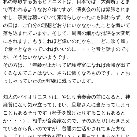
私の尊敬するあるピアニストは、日本では「大御所」とま
で言われるようなお立場ですが、演奏会の前は緊張されま
すし、演奏は聴いていて素晴らしかったにも関わらず、次
の日は、ご自分の理想どおりにいかなかったことを悔いて
落ち込まれています。そして、周囲の細かな批評を大変気
にされます。もうこれほど偉いのだから、「どこ吹く風」
で堂々となさっていればいいのに・・・と皆と話すのです
が、そうはいかないようです。
その方は、「年齢が上がって経験豊富になれば余裕が出て
くるなんてことはない。さらに怖くなるものです。」とお
っしゃっていたのが印象に残っています。
知人のバイオリニストは、やはり演奏会の前になると、神
経質になり気が立ってしまい、旦那さんに当たってしまう
こともあるそうです（椅子を投げたりすることもあると
か・・・）。相手が音楽家なので、そのあたりはわきまえ
ているから良いのですが、普通の生活をされてきた方な
ら、「もしかして性格が悪い？」と思ってしまうかもしれ