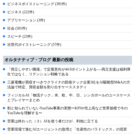
ビジネスボイストレーニング (391件)
ビジネス (222件)
アプリケーション (3件)
社会 (501件)
スピーチ (23件)
次世代ボイストレーニング (57件)
オルタナティブ・ブログ 最新の投稿
「両立しやすい職場」で定着意向が44.9ポイント上がる----両立支援は福利厚
生ではなく、リテンション戦略である
三菱電機が買収すべきウクライナの防衛テック企業3社をAI駆動型M&Aの方
法論で特定、買収金額を割り出すケーススタディ
フィジカルAI「物流テック」米、欧、中、日、シンガポールのユースケース
とプレイヤーまとめ
割と知られていないYouTube事業の実態〜KPIや売上高など世界規模で今の
YouTubeを理解する〜
営業は終わった（３）AIを使う者だけが、利他に立てる
営業現場で進むAIエージェントの急増と「生産性のパラドックス」の現実