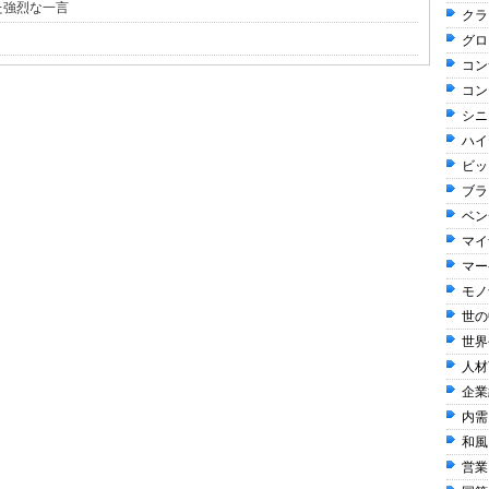
た強烈な一言
クラ
グロ
コン
コン
シニ
ハイ
ビッ
ブラ
ベン
マイ
マー
モノ
世の
世界
人材
企業
内需
和風 
営業