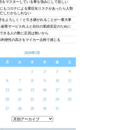
語をマスターしている事を強みにして欲しい
にもコロナによる重症化リスクがあったら人類
亡したかもしれない
君をよろしく！と引き継がれることが一番大事
Tを顧客サービス向上と自社の業績安定のために
できる人の数に定員は無いから
Tの利便性の高さをマイカー点検で感じる
2026年7月
月
火
水
木
金
土
1
2
3
4
6
7
8
9
10
11
13
14
15
16
17
18
20
21
22
23
24
25
27
28
29
30
31