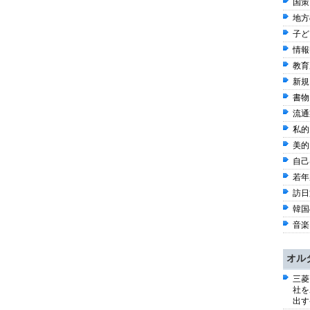
国策
地方
子ども
情報
教育
新規
書物 
流通
私的
美的
自己啓
若年
訪日
韓国
音楽 
オル
三菱
社を
出す