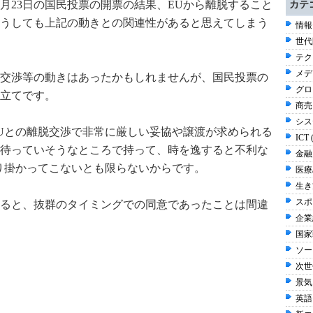
月23日の国民投票の開票の結果、EUから離脱すること
カテ
うしても上記の動きとの関連性があると思えてしまう
情報
世代
テク
メデ
交渉等の動きはあったかもしれませんが、国民投票の
グロ
立てです。
商売 
シス
Uとの離脱交渉で非常に厳しい妥協や譲渡が求められる
ICT 
待っていそうなところで持って、時を逸すると不利な
金融 
り掛かってこないとも限らないからです。
医療/
生き方
スポ
ると、抜群のタイミングでの同意であったことは間違
企業経
国家
ソー
次世
景気
英語