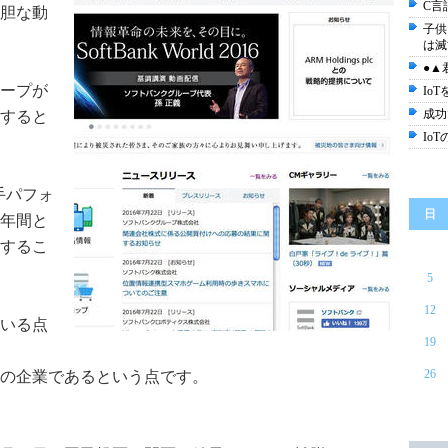
C言
胆な動
子供
は滅
●▲
ープが
Io
成功
すると
Io
手パフォ
日
0年間と
するこ
5
12
いる点
19
26
の企業であるという点です。