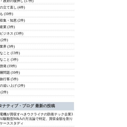
・政府の後押し (17件)
の立て直し (4件)
 (10件)
収集・知恵 (2件)
産業 (3件)
ビジネス (13件)
(2件)
業界 (3件)
なこと (13件)
なこと (3件)
発 (19件)
層問題 (10件)
旅行客 (5件)
の追い上げ (2件)
(2件)
タナティブ・ブログ 最新の投稿
電機が買収すべきウクライナの防衛テック企業3
AI駆動型M&Aの方法論で特定、買収金額を割り
ケーススタディ