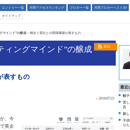
エントリー一覧
月間アクセスランキング
ブロガー一覧
月間ブロガーベスト30
ガイドマップ
グマインド”の醸成
>
相次ぐ英社との関係構築が表すもの
ティングマインド”の醸成
RSS
が表すもの
最近
帽子
»
2016/07/23
苦し
言
新し
か、今
子供
りた
で英企