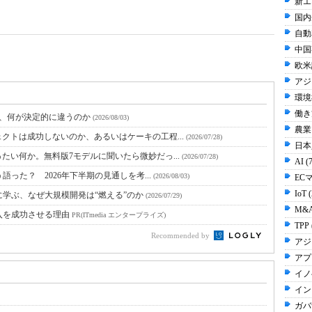
新エ
国内
自動
中国事
欧米
アジ
環境
働き方
と、何が決定的に違うのか
(2026/08/03)
農業 
クトは成功しないのか、あるいはケーキの工程...
(2026/07/28)
日本人
たい何か。無料版7モデルに聞いたら微妙だっ...
(2026/07/28)
AI (
語った？ 2026年下半期の見通しを考...
(2026/08/03)
EC
IoT 
に学ぶ、なぜ大規模開発は“燃える”のか
(2026/07/29)
M&A
入を成功させる理由
PR(ITmedia エンタープライズ)
TPP 
Recommended by
アジ
アプ
イノ
イン
ガバ