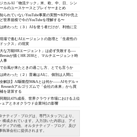
ジカルAI「物流テック」米、欧、中、日、シン
ールのユースケースとプレイヤーまとめ
知られていないYouTube事業の実態〜KPIや売上
ど世界規模で今のYouTubeを理解する〜
は終わった（３）AIを使う者だけが、利他に立
現場で進むAIエージェントの急増と「生産性の
ドックス」の現実
大な万能HRエージェント」は必ず失敗する----
sh Bersinが描くHR 2030と、マルチエージェント時
人事
で台風が来たときの過ごし方、とでも言うか
は終わった（２）普遍はAIに、個別は人間に
全解説】AI駆動型M&Aとは何か――AIモデル＋
ep Researchアルゴリズムで「会社の未来」から買
補を逆算する
同期比43%成長、世界クラウド市場における上位
シェアとネオクラウド企業9社の影響
タナティブ・ブログは、専門スタッフにより、
・構成されています。入力頂いた内容は、アイ
メディアの他、オルタナティブ・ブログ、及び
事執筆会社に提供されます。