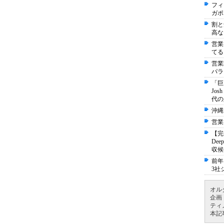
フィ
ガポ
割と
高な
営業
てる
営業
パラ
「巨
Jo
代の
沖縄
営業
【完
De
収候
前年
3社
オル
企画
ティ
本記