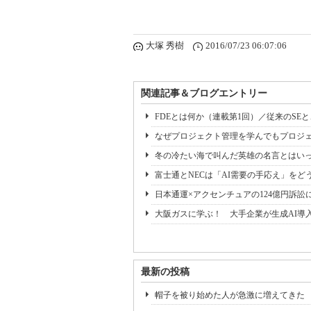
大塚 秀樹
2016/07/23 06:07:06
関連記事＆ブログエントリー
FDEとは何か（連載第1回）／従来のSE
なぜプロジェクト管理を学んでもプロジェ
冬の冷たい海で叫んだ英雄の名言とはいっ
富士通とNECは「AI需要の手応え」をどう
日本通運×アクセンチュアの124億円訴訟
大阪ガスに学ぶ！ 大手企業が生成AI導
最新の投稿
帽子を被り始めた人が急激に増えてきた