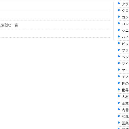
クラ
グロ
コン
コン
た強烈な一言
シニ
ハイ
ビッ
ブラ
ベン
マイ
マー
モノ
世の
世界
人材
企業
内需
和風 
営業