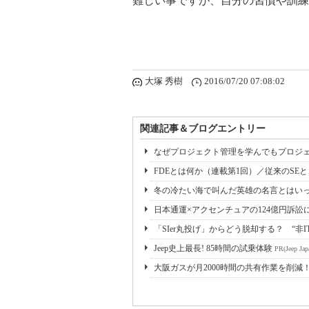
難しい事ですが、自分の習慣や訓練
大塚 秀樹
2016/07/20 07:08:02
関連記事＆ブログエントリー
なぜプロジェクト管理を学んでもプロジェ
FDEとは何か（連載第1回）／従来のSE
冬の冷たい海で叫んだ英雄の名言とはいっ
日本通運×アクセンチュアの124億円訴訟
「SIer丸投げ」からどう脱却する？ “非I
Jeep史上最長! 85時間の試乗体験
PR(Jeep Jap
大阪ガスが月2000時間の共有作業を削減