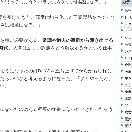
と思ってしまうとバランスを欠いた組織になる。」
カテ
情報
育を受けてきた。高度に均質化した工業製品をつくって
世代
テク
今は邪魔になる。」
メデ
グロ
を積む必要がある。
常識や過去の事例から導き出せる
商売 
る時代。
人間は新しい課題をどう解決するかという仕事
シス
ICT 
金融 
ようになったのはDeNAを立ち上げてからかもしれな
医療/
たらいいかと考えるようになった。『よくやったね』
生き方
スポ
い。」
企業経
国家
ソー
になったのはある程度の年齢になったときだったそう
次世
景気
英語