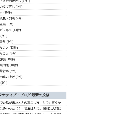
・政府の後押し (17件)
の立て直し (4件)
 (10件)
収集・知恵 (2件)
産業 (3件)
ビジネス (13件)
(2件)
業界 (3件)
なこと (13件)
なこと (3件)
発 (19件)
層問題 (10件)
旅行客 (5件)
の追い上げ (2件)
(2件)
タナティブ・ブログ 最新の投稿
で台風が来たときの過ごし方、とでも言うか
は終わった（２）普遍はAIに、個別は人間に