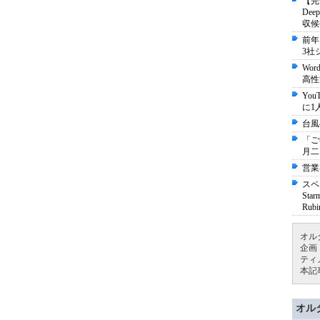
【完
De
収候
前年
3社
Wo
高性
Yo
に1
台風
「ご
月二
営業
スペ
St
Ru
オル
企画
ティ
本記
オル