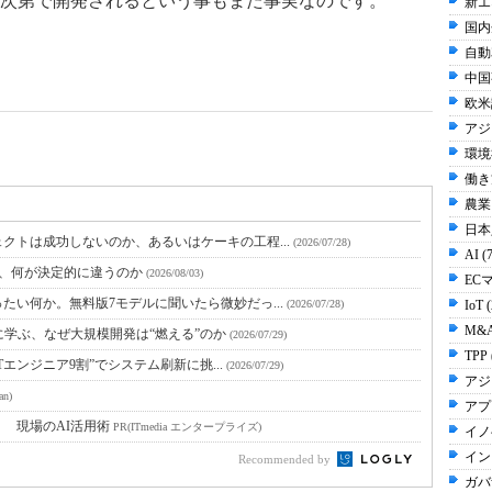
次第で開発されるという事もまた事実なのです。
新エ
国内
自動
中国事
欧米
アジ
環境
働き方
農業 
日本人
クトは成功しないのか、あるいはケーキの工程...
(2026/07/28)
AI (
と、何が決定的に違うのか
(2026/08/03)
EC
たい何か。無料版7モデルに聞いたら微妙だっ...
(2026/07/28)
IoT 
M&A
に学ぶ、なぜ大規模開発は“燃える”のか
(2026/07/29)
TPP 
Tエンジニア9割”でシステム刷新に挑...
(2026/07/29)
アジ
an)
アプ
！ 現場のAI活用術
PR(ITmedia エンタープライズ)
イノ
イン
Recommended by
ガバ