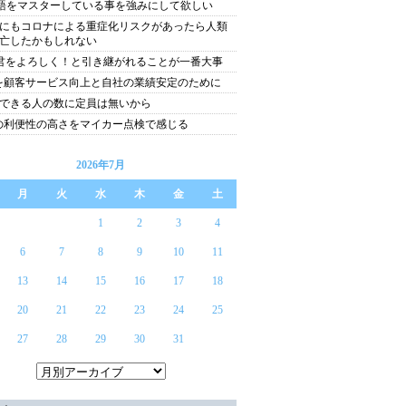
語をマスターしている事を強みにして欲しい
にもコロナによる重症化リスクがあったら人類
亡したかもしれない
君をよろしく！と引き継がれることが一番大事
Tを顧客サービス向上と自社の業績安定のために
できる人の数に定員は無いから
Tの利便性の高さをマイカー点検で感じる
2026年7月
月
火
水
木
金
土
1
2
3
4
6
7
8
9
10
11
13
14
15
16
17
18
20
21
22
23
24
25
27
28
29
30
31