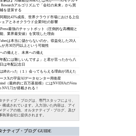
全解説】AI駆動型M&Aとは何か――AIモデル＋
ep Researchアルゴリズムで「会社の未来」から買
補を逆算する
同期比43%成長、世界クラウド市場における上位
シェアとネオクラウド企業9社の影響
rdPress最強のチャットボット（圧倒的な高機能と
能、業界最安値）を実現した理由
uTuberは本当に儲からないのか。収益化した20人
人が月30万円以上という可能性
への備えと、未来への備え
年配には難しいんですよ」と君が言ったから八
日は年配記念日
は終わった（１）会ってもらえる理由が消えた
ースXの宇宙AIデータセンター用衛星
armind（最終的に百万基規模）にはNVIDIAのVera
bin NVL72が搭載される！
タナティブ・ブログは、専門スタッフにより、
・構成されています。入力頂いた内容は、アイ
メディアの他、オルタナティブ・ブログ、及び
事執筆会社に提供されます。
タナティブ・ブログ GUIDE