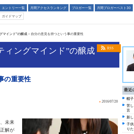
エントリー一覧
月間アクセスランキング
ブロガー一覧
月間ブロガーベスト30
ガイドマップ
グマインド”の醸成
>
自分の意見を持つという事の重要性
ティングマインド”の醸成
RSS
事の重要性
最近
帽子
»
2016/07/20
苦し
言
新し
、未来
子供
りた
正解が