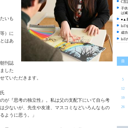
C言
子供
は滅
たいも
●▲
Io
成功
等）に
Io
とはあ
日
朝刊誌
いました
せていただきます。
5
12
氏
19
のが『思考の独立性』。私は父の支配下にいて自ら考
26
は少ないが、先生や友達、マスコミなどいろんなもの
るように思う。」