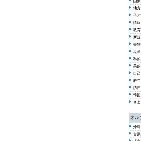
国策
地方
子ども
情報
教育
新規
書物 
流通
私的
美的
自己啓
若年
訪日
韓国
音楽 
オル
沖縄
営業