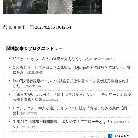
加藤 恭子
2026/02/06 10:12:54
関連記事＆ブログエントリー
SNSはいつから、友人の近況が見えなくなったのか
(2026/01/29)
CTC教育サービス連載コラム第67回 Djangoの学習は独学ではなく、研
修をお...
(2025/09/05)
Rails7技術者認定べーシック試験公式教科書ベータ版が販売開始されま
した。
(2025/11/08)
「発言者がいつも同じ」「部下に本音が言えない」 テレワーク定着後
も残る課題と対策
(2025/09/25)
ITエンジニア3200人が選ぶ、オフィス出社が「肯定」できる条件【調
査】
(2025/12/18)
生成AIで月間2000時間削減 成功企業のアプローチとは？
PR(ITmedia エ
ンタープライズ)
Recommended by