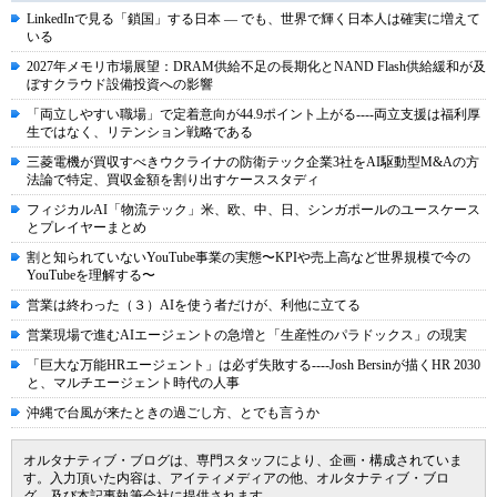
LinkedInで見る「鎖国」する日本 ― でも、世界で輝く日本人は確実に増えて
いる
2027年メモリ市場展望：DRAM供給不足の長期化とNAND Flash供給緩和が及
ぼすクラウド設備投資への影響
「両立しやすい職場」で定着意向が44.9ポイント上がる----両立支援は福利厚
生ではなく、リテンション戦略である
三菱電機が買収すべきウクライナの防衛テック企業3社をAI駆動型M&Aの方
法論で特定、買収金額を割り出すケーススタディ
フィジカルAI「物流テック」米、欧、中、日、シンガポールのユースケース
とプレイヤーまとめ
割と知られていないYouTube事業の実態〜KPIや売上高など世界規模で今の
YouTubeを理解する〜
営業は終わった（３）AIを使う者だけが、利他に立てる
営業現場で進むAIエージェントの急増と「生産性のパラドックス」の現実
「巨大な万能HRエージェント」は必ず失敗する----Josh Bersinが描くHR 2030
と、マルチエージェント時代の人事
沖縄で台風が来たときの過ごし方、とでも言うか
オルタナティブ・ブログは、専門スタッフにより、企画・構成されていま
す。入力頂いた内容は、アイティメディアの他、オルタナティブ・ブロ
グ、及び本記事執筆会社に提供されます。