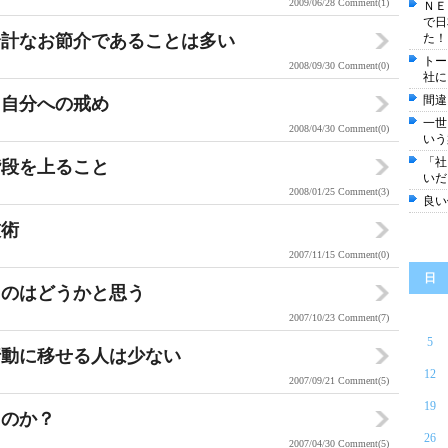
2009/06/28
Comment(1)
ＮＥ
で日
余計なお節介であることは多い
た！
トー
2008/09/30
Comment(0)
社に
間違
た自分への戒め
一世
2008/04/30
Comment(0)
いう
「社
階段を上ること
いだ
2008/01/25
Comment(3)
良い
技術
2007/11/15
Comment(0)
日
うのはどうかと思う
2007/10/23
Comment(7)
5
行動に移せる人は少ない
12
2007/09/21
Comment(5)
19
くのか？
26
2007/04/30
Comment(5)