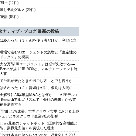
風土 (12件)
興し/B級グルメ (20件)
統計 (83件)
タナティブ・ブログ 最新の投稿
は終わった（３）AIを使う者だけが、利他に立
現場で進むAIエージェントの急増と「生産性の
ドックス」の現実
大な万能HRエージェント」は必ず失敗する----
sh Bersinが描くHR 2030と、マルチエージェント時
人事
で台風が来たときの過ごし方、とでも言うか
は終わった（２）普遍はAIに、個別は人間に
全解説】AI駆動型M&Aとは何か――AIモデル＋
ep Researchアルゴリズムで「会社の未来」から買
補を逆算する
同期比43%成長、世界クラウド市場における上位
シェアとネオクラウド企業9社の影響
rdPress最強のチャットボット（圧倒的な高機能と
能、業界最安値）を実現した理由
uTuberは本当に儲からないのか。収益化した20人