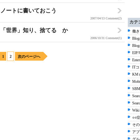
をノートに書いておこう
2007/04/13
Comment(2)
カテ
 「世界」知り、捨てる か
働き
2006/10/31
Comment(1)
Blog
Blo
EIP/
1
2
次のページへ
Ente
ITコ
KM 
Mobi
SBM
Sear
Sea
Wiki
○○症
その他
アプ
グル