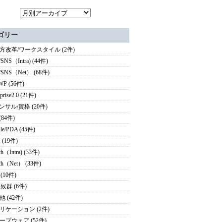
ゴリー
方改革/ワークスタイル (2件)
/SNS（Intra) (44件)
g/SNS（Net） (68件)
WP (56件)
rprise2.0 (21件)
ンサル/資格 (20件)
(84件)
le/PDA (45件)
 (19件)
ch（Intra) (33件)
rch（Net） (33件)
 (10件)
候群 (6件)
 (42件)
リケーション (2件)
ープウェア (52件)