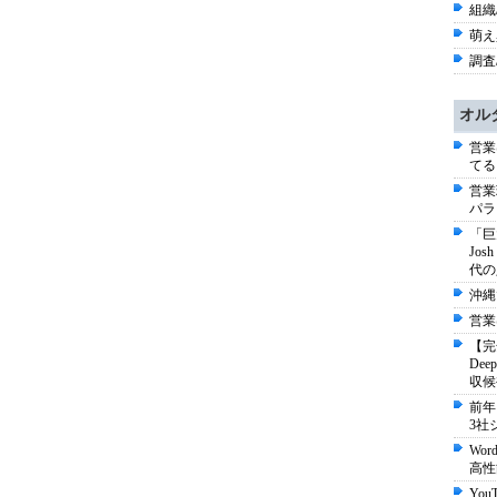
組織/
萌え
調査/
オル
営業
てる
営業
パラ
「巨
Jo
代の
沖縄
営業
【完
De
収候
前年
3社
Wo
高性
Yo