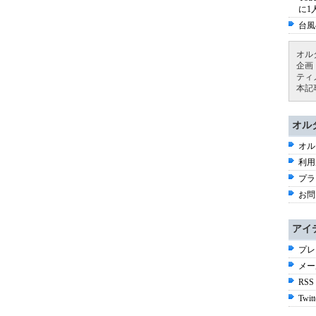
に1
台風
オル
企画
ティ
本記
オル
オル
利用
プラ
お問
アイ
プレ
メー
RSS
Twitt