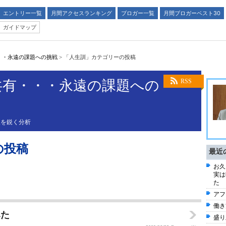
エントリー一覧
月間アクセスランキング
ブロガー一覧
月間ブロガーベスト30
ガイドマップ
・・永遠の課題への挑戦
>
「人生訓」カテゴリーの投稿
共有・・・永遠の課題への
RSS
後を鋭く分析
の投稿
最近
お久
実は
た
アフ
働き
みた
盛り