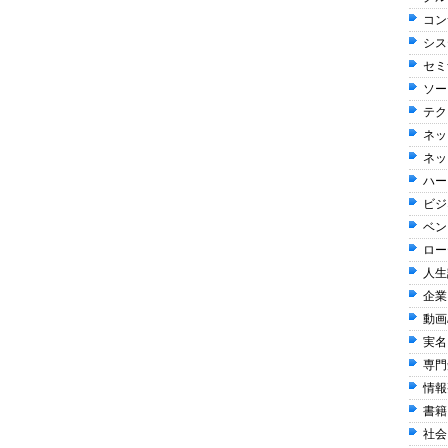
コン
シス
セミ
ソー
テク
ネッ
ネッ
ハー
ビジ
ベン
ロー
人生訓
企業
動画
実名
専門
情報整
書籍 
社会 