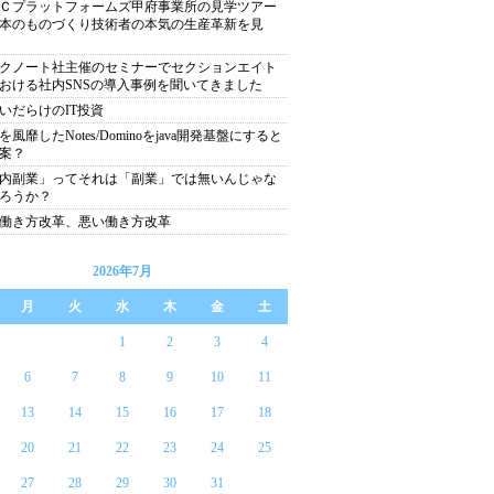
Ｃプラットフォームズ甲府事業所の見学ツアー
本のものづくり技術者の本気の生産革新を見
クノート社主催のセミナーでセクションエイト
おける社内SNSの導入事例を聞いてきました
いだらけのIT投資
を風靡したNotes/Dominoをjava開発基盤にすると
案？
内副業」ってそれは「副業」では無いんじゃな
ろうか？
働き方改革、悪い働き方改革
2026年7月
月
火
水
木
金
土
1
2
3
4
6
7
8
9
10
11
13
14
15
16
17
18
20
21
22
23
24
25
27
28
29
30
31