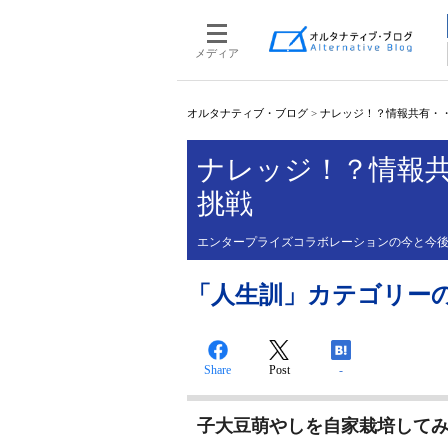
メディア
オルタナティブ・ブログ
>
ナレッジ！？情報共有・
ナレッジ！？情報
挑戦
エンタープライズコラボレーションの今と今
「人生訓」カテゴリー
Share
Post
-
子大豆萌やしを自家栽培して