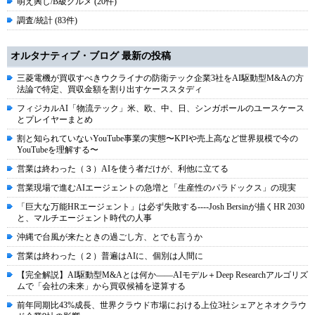
萌え興し/B級グルメ (20件)
調査/統計 (83件)
オルタナティブ・ブログ 最新の投稿
三菱電機が買収すべきウクライナの防衛テック企業3社をAI駆動型M&Aの方
法論で特定、買収金額を割り出すケーススタディ
フィジカルAI「物流テック」米、欧、中、日、シンガポールのユースケース
とプレイヤーまとめ
割と知られていないYouTube事業の実態〜KPIや売上高など世界規模で今の
YouTubeを理解する〜
営業は終わった（３）AIを使う者だけが、利他に立てる
営業現場で進むAIエージェントの急増と「生産性のパラドックス」の現実
「巨大な万能HRエージェント」は必ず失敗する----Josh Bersinが描くHR 2030
と、マルチエージェント時代の人事
沖縄で台風が来たときの過ごし方、とでも言うか
営業は終わった（２）普遍はAIに、個別は人間に
【完全解説】AI駆動型M&Aとは何か――AIモデル＋Deep Researchアルゴリズ
ムで「会社の未来」から買収候補を逆算する
前年同期比43%成長、世界クラウド市場における上位3社シェアとネオクラウ