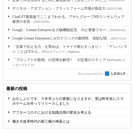
企業でAIを活用するために最低限知っておきたい5つのこと
(2026/04/26)
デジタル・アダプション・プラットフォーム市場が急拡大
(2025/11/08)
ChatGPT最新版でここまでわかる。アサヒグループHDランサムウェア
被害の全容...
(2025/10/05)
Google、Gemini Enterpriseを大幅機能拡充 AIと業務フロー...
(2026/04/25)
Google Gemini Enterpriseにゼロクリックの脆弱性 深刻な情...
(2025/12/12)
「言葉で伝える力」を育めば、イヤイヤ期もすっきり！ 「アンパンマ
ン ことばずかん...
PR(セガフェイブ｜HugKum)
「プロンプトが面倒」の悲鳴を解消！ AI定着のステップ
PR(ITmedia エ
ンタープライズ)
Recommended by
最新の投稿
お久しぶりです。５年半ぶりの更新になりますが、実は昨年末にスマ
ホゲームを作ってリリースしました
アフターコロナにおける知識活用の変化を考える
働き方改革時代の新三種の神器とは