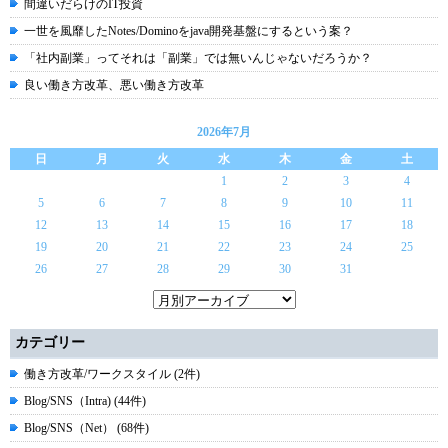
間違いだらけのIT投資
一世を風靡したNotes/Dominoをjava開発基盤にするという案？
「社内副業」ってそれは「副業」では無いんじゃないだろうか？
良い働き方改革、悪い働き方改革
2026年7月
日
月
火
水
木
金
土
1
2
3
4
5
6
7
8
9
10
11
12
13
14
15
16
17
18
19
20
21
22
23
24
25
26
27
28
29
30
31
カテゴリー
働き方改革/ワークスタイル (2件)
Blog/SNS（Intra) (44件)
Blog/SNS（Net） (68件)