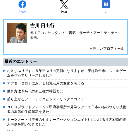
Share
Post
-
吉川 日出行
元ＩＴコンサルタント。書籍「サーチ・アーキテクチャ」
著者。
» 詳しいプロフィール
最近のエントリー
お久しぶりです。５年半ぶりの更新になりますが、実は昨年末にスマホゲー
ムを作ってリリースしました
アフターコロナにおける知識活用の変化を考える
働き方改革時代の新三種の神器とは
盛り上がるフードテックとシェアリングエコノミー
ＮＥＣプラットフォームズ甲府事業所の見学ツアーで日本のものづくり技術
者の本気の生産革新を見た！
トークノート社主催のセミナーでセクションエイト社における社内SNSの導
入事例を聞いてきました