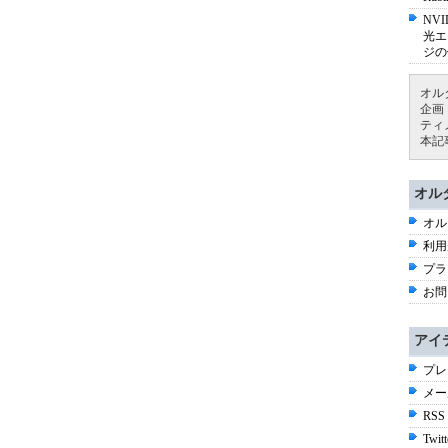
NV
光エ
ジの
オル
企画
ティ
本記
オル
オル
利用
プラ
お問
アイ
プレ
メー
RSS
Twitt