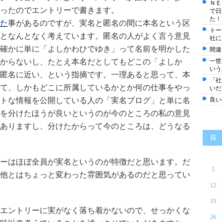
ＮＥ
ったのでエントリーで書きます。
で日
た！
た
事があるのですが、実名と匿名の間に本名という区
トー
となんとなく考えています。匿名の人がよく言う意見
社に
確かに単に「よしかわひでゆき」って名前を明かした
間違
からないし、たとえ本名だとしてもどこの「よしか
一世
いう
匿名に近い、という指摘です。一理あると思って、本
「社
て、しかもどこに所属しているかとか何の仕事をやっ
いだ
トな情報を公開している人の「実名ブログ」と単に名
良い
を分けたほうが良いというのが今のところの私の意見
ありますし、分けたからって今のところは、どうなる
日
ーはほぼ全員が実名というのが特徴だと思います。だ
5
他とはちょっと変わった雰囲気があるのだと思ってい
12
19
エントリーに実がなく落ち着かないので、せっかくな
26