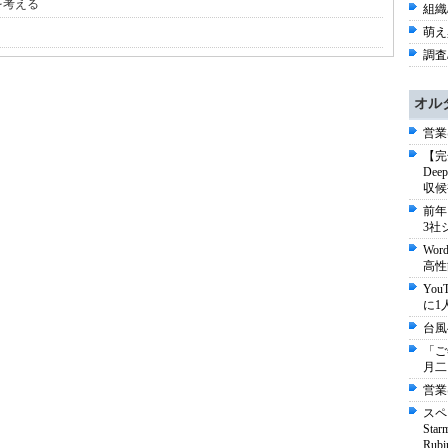
を考える
組織/
萌え
調査/
オル
営業
【完
De
収候
前年
3社
Wo
高性
Yo
に1
台風
「ご
月二
営業
スペ
St
Ru