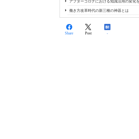
アフターコロナにおける知識活用の変化
働き方改革時代の新三種の神器とは
Share
Post
-