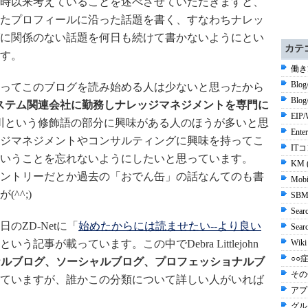
時以来考えていることを述べさせていただきますと、
たプロフィールに沿った話題を書く、すなわちナレッ
に関係のない話題を何日も続けて書かないようにとい
カテ
す。
働き
Blog
ってこのブログを読み始める人は少ないと思ったから
Blo
ステム関連会社に勤務しナレッジマネジメントを専門に
EIP/
川という修飾語の部分に興味がある人のほうが多いと思
Ente
ジマネジメントやコンサルティングに興味を持ってこ
ITコ
いうことを忘れないようにしたいと思っています。
KM 
ントリーだとか過去の「おでん缶」の話なんてのも書
Mobi
^^;)
SBM
Sear
ZD-Netに「
始めたからには読ませたい--より良い
Sea
という記事が載っています。この中でDebra Littlejohn
Wiki
○○症
ナルブログ、ソーシャルブログ、プロフェッショナルブ
その他
ていますが、誰かこの分類について詳しい人がいれば
アプ
グル