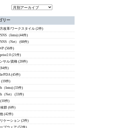
ゴリー
方改革/ワークスタイル (2件)
/SNS（Intra) (44件)
g/SNS（Net） (68件)
WP (56件)
rprise2.0 (21件)
ンサル/資格 (20件)
(84件)
le/PDA (45件)
 (19件)
ch（Intra) (33件)
rch（Net） (33件)
 (10件)
候群 (6件)
 (42件)
リケーション (2件)
ープウェア (52件)