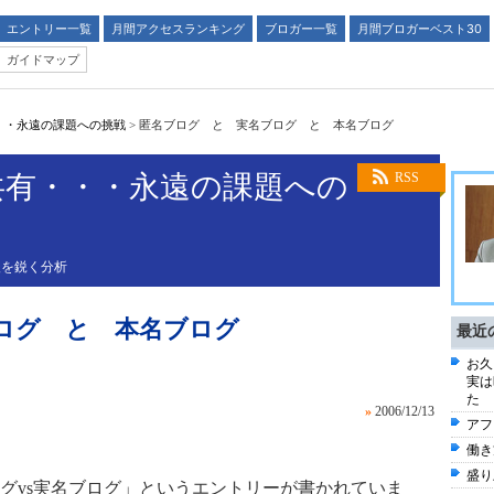
エントリー一覧
月間アクセスランキング
ブロガー一覧
月間ブロガーベスト30
ガイドマップ
・・永遠の課題への挑戦
>
匿名ブログ と 実名ブログ と 本名ブログ
共有・・・永遠の課題への
RSS
後を鋭く分析
ログ と 本名ブログ
最近
お久
実は
た
»
2006/12/13
アフ
働き
盛り
グvs実名ブログ」というエントリーが書かれていま