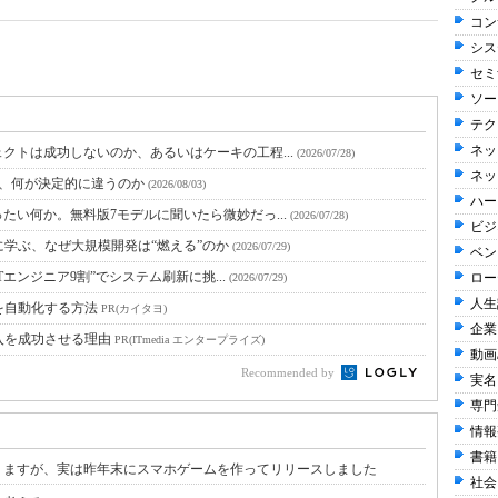
コン
シス
セミ
ソー
テク
ネッ
クトは成功しないのか、あるいはケーキの工程...
(2026/07/28)
ネッ
と、何が決定的に違うのか
(2026/08/03)
ハー
たい何か。無料版7モデルに聞いたら微妙だっ...
(2026/07/28)
ビジ
に学ぶ、なぜ大規模開発は“燃える”のか
(2026/07/29)
ベン
Tエンジニア9割”でシステム刷新に挑...
ロー
(2026/07/29)
人生訓
を自動化する方法
PR(カイタヨ)
企業
入を成功させる理由
PR(ITmedia エンタープライズ)
動画
Recommended by
実名
専門
情報整
書籍 
りますが、実は昨年末にスマホゲームを作ってリリースしました
社会 