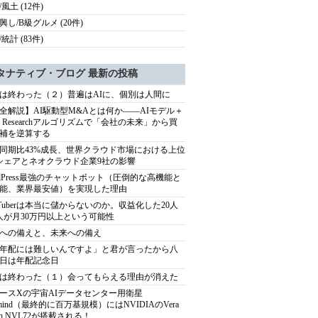
風土 (12件)
興し/B級グルメ (20件)
統計 (83件)
タナティブ・ブログ 最新の投稿
は終わった（２）普遍はAIに、個別は人間に
全解説】AI駆動型M&Aとは何か――AIモデル＋
ep Researchアルゴリズムで「会社の未来」から買
補を逆算する
同期比43%成長、世界クラウド市場における上位
シェアとネオクラウド企業9社の影響
rdPress最強のチャットボット（圧倒的な高機能と
能、業界最安値）を実現した理由
uTuberは本当に儲からないのか。収益化した20人
人が月30万円以上という可能性
への備えと、未来への備え
年配には難しいんですよ」と君が言ったから八
日は年配記念日
は終わった（１）会ってもらえる理由が消えた
ースXの宇宙AIデータセンター用衛星
armind（最終的に百万基規模）にはNVIDIAのVera
bin NVL72が搭載される！