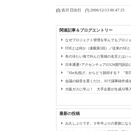
吉川 日出行
2006/12/13 00:47:25
関連記事＆ブログエントリー
なぜプロジェクト管理を学んでもプロジェ
FDEとは何か（連載第1回）／従来のSE
冬の冷たい海で叫んだ英雄の名言とはいっ
日本通運×アクセンチュアの124億円訴訟
「SIer丸投げ」からどう脱却する？ “非I
会議の録音を置くだけ。AIで議事録作成
大阪ガスに学ぶ！ 大手企業が生成AI導
最新の投稿
お久しぶりです。５年半ぶりの更新にな