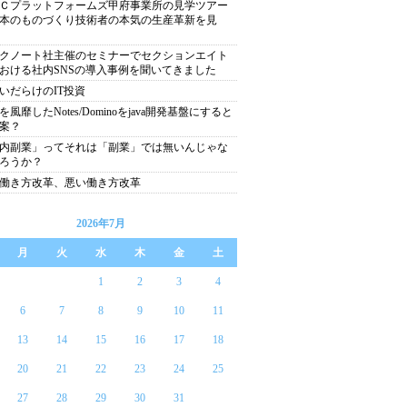
Ｃプラットフォームズ甲府事業所の見学ツアー
本のものづくり技術者の本気の生産革新を見
クノート社主催のセミナーでセクションエイト
おける社内SNSの導入事例を聞いてきました
いだらけのIT投資
を風靡したNotes/Dominoをjava開発基盤にすると
案？
内副業」ってそれは「副業」では無いんじゃな
ろうか？
働き方改革、悪い働き方改革
2026年7月
月
火
水
木
金
土
1
2
3
4
6
7
8
9
10
11
13
14
15
16
17
18
20
21
22
23
24
25
27
28
29
30
31