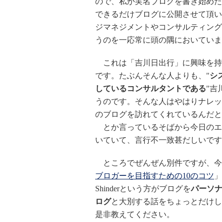
ので、私が実名ブログを書き始めた
できるだけブログに公開させて頂い
ジマネジメントやコンサルティング
うのを一応常に頭の隅においていま
これは「吉川日出行」に興味を持
です。たぶんそんな人よりも、"
シ
しているコンサルタントである
"吉
うのです。そんな人はやはりナレッ
のブログを訪れてくれているんだと
とか言っているそばから今日のエ
いていて、言行不一致甚だしいですが(
ところでぜんぜん別件ですが、今日の
ブロガーを目指すための10のコツ
」
Shinderという方がブログを
パーソ
ログ
と大別する話をちょっとだけし
是非教えてください。