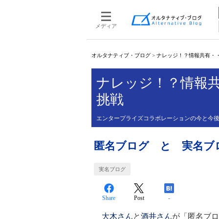
メディア
オルタナティブ・ブログ
>
ナレッジ！？情報共有・
ナレッジ！？情報
挑戦
エンタープライズコラボレーションの今と今
匿名ブログ と 実名ブ
実名ブログ
Share
Post
-
大木さん
と
酒井さん
が「匿名ブロ