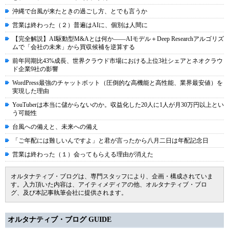
沖縄で台風が来たときの過ごし方、とでも言うか
営業は終わった（２）普遍はAIに、個別は人間に
【完全解説】AI駆動型M&Aとは何か――AIモデル＋Deep Researchアルゴリズ
ムで「会社の未来」から買収候補を逆算する
前年同期比43%成長、世界クラウド市場における上位3社シェアとネオクラウ
ド企業9社の影響
WordPress最強のチャットボット（圧倒的な高機能と高性能、業界最安値）を
実現した理由
YouTuberは本当に儲からないのか。収益化した20人に1人が月30万円以上とい
う可能性
台風への備えと、未来への備え
「ご年配には難しいんですよ」と君が言ったから八月二日は年配記念日
営業は終わった（１）会ってもらえる理由が消えた
オルタナティブ・ブログは、専門スタッフにより、企画・構成されていま
す。入力頂いた内容は、アイティメディアの他、オルタナティブ・ブロ
グ、及び本記事執筆会社に提供されます。
オルタナティブ・ブログ GUIDE