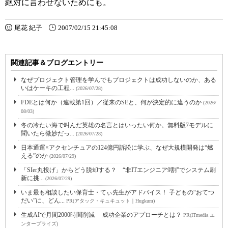
絶対に言わせないためにも。
尾花 紀子
2007/02/15 21:45:08
関連記事＆ブログエントリー
なぜプロジェクト管理を学んでもプロジェクトは成功しないのか、ある
いはケーキの工程...
(2026/07/28)
FDEとは何か（連載第1回）／従来のSEと、何が決定的に違うのか
(2026/
08/03)
冬の冷たい海で叫んだ英雄の名言とはいったい何か。無料版7モデルに
聞いたら微妙だっ...
(2026/07/28)
日本通運×アクセンチュアの124億円訴訟に学ぶ、なぜ大規模開発は“燃
える”のか
(2026/07/29)
「SIer丸投げ」からどう脱却する？ “非ITエンジニア9割”でシステム刷
新に挑...
(2026/07/29)
いま最も相談したい保育士・てぃ先生がアドバイス！ 子どもの“おてつ
だい”に、どん...
PR(アタック・キュキュット｜Hugkum)
生成AIで月間2000時間削減 成功企業のアプローチとは？
PR(ITmedia エ
ンタープライズ)