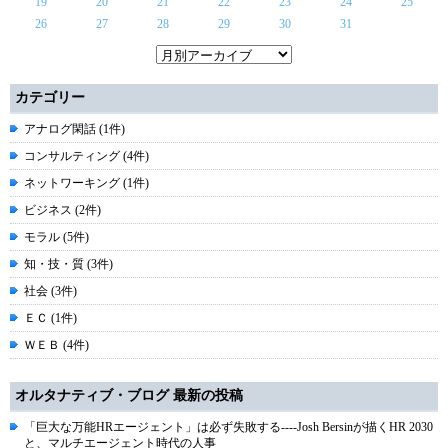
19
20
21
22
23
24
25
26
27
28
29
30
31
カテゴリー
アナログ閑話 (1件)
コンサルティング (4件)
ネットワーキング (1件)
ビジネス (2件)
モラル (5件)
知・技・質 (3件)
社会 (3件)
ＥＣ (1件)
ＷＥＢ (4件)
オルタナティブ・ブログ 最新の投稿
「巨大な万能HRエージェント」は必ず失敗する----Josh Bersinが描くHR 2030
と、マルチエージェント時代の人事