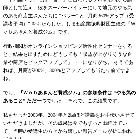
師として迎え、彼をスーパーバイザーにして地元のやる気
のある商店主さんたちに “パワー” と “月商360%アップ（受
講者平均）” をもたらした、しまね産業振興財団主催の『Ｗ
ｅｂあきんど養成ジム』です。
行政機関がオンラインショッピング活性化セミナーをする
と、結果を出すためにどうしても「収益が上がりそうな企
業や商店をピックアップして」‥‥になりがち。 そうであ
れば、月商が200%、300%とアップしても当たり前ですよ
ね。
でも、
『Ｗｅｂあきんど養成ジム』の参加条件は “やる気の
あること” ただ一つ
でした。 それで、この結果です。
私もたった2003年、2004年と2回ほど講義をお手伝いさせて
いただきましたが、その成果は今でもずっと出続けてい
て、当時の受講生の方々から嬉しい報告メールが折に触れ