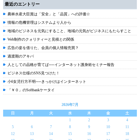
最近のエントリー
農林水産大臣賞は「安全」と「品質」への評価☆
情報の危機管理はシステムより人から
地域のビジネスを元気にすること、地域の元気がビジネスにもたらすこと
Web制作のクォリティーと見積との関係
広告の姿を借りた、会員の個人情報売買？
過渡期のアキバ
人としての品格が育てば──インターネット護身術セミナー報告
ビジネス仕様のSNS見つけた！
小6女児行方不明──きっかけはインターネット
「￥０」のSoftbankケータイ
2026年7月
日
月
火
水
木
金
土
1
2
3
4
5
6
7
8
9
10
11
12
13
14
15
16
17
18