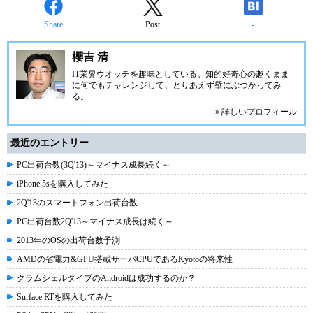
Share
Post
-
櫻吉 清
IT業界ウオッチを趣味としている。知的好奇心の趣くまま
に何でもチャレンジして、とりあえず壁にぶつかってみ
る。
» 詳しいプロフィール
最近のエントリー
PC出荷台数(3Q'13)～マイナス成長続く～
iPhone 5sを購入してみた
2Q'13のスマートフォン出荷台数
PC出荷台数2Q'13～マイナス成長は続く～
2013年のOSの出荷台数予測
AMDの省電力&GPU搭載サーバCPUであるKyotoの将来性
クラムシェルタイプのAndroidは成功するのか？
Surface RTを購入してみた