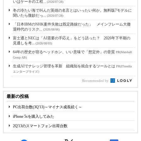
いはケーキの工程...
(2026/07/28)
冬の冷たい海で叫んだ英雄の名言とはいったい何か。無料版7モデルに
聞いたら微妙だっ...
(2026/07/28)
「日本IBMのNHK案件失敗は既定路線だった」 メインフレーム大撤
退時代のリスク...
(2026/08/06)
富士通とNECは「AI需要の手応え」をどう語った？ 2026年下半期の
見通しを考...
(2026/08/03)
64年の歴史が宿るヘッドホン、いい意味で「想定外」の音質
PR(Marshall
Group AB)
生成AIでナレッジ管理を革新 組織知を統合するツールとは
PR(ITmedia
エンタープライズ)
Recommended by
最新の投稿
PC出荷台数(3Q'13)～マイナス成長続く～
iPhone 5sを購入してみた
2Q'13のスマートフォン出荷台数