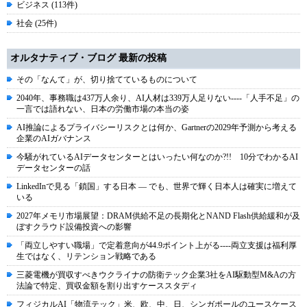
ビジネス (113件)
社会 (25件)
オルタナティブ・ブログ 最新の投稿
その「なんて」が、切り捨てているものについて
2040年、事務職は437万人余り、AI人材は339万人足りない----「人手不足」の
一言では語れない、日本の労働市場の本当の姿
AI推論によるプライバシーリスクとは何か、Gartnerの2029年予測から考える
企業のAIガバナンス
今騒がれているAIデータセンターとはいったい何なのか?!! 10分でわかるAI
データセンターの話
LinkedInで見る「鎖国」する日本 ― でも、世界で輝く日本人は確実に増えて
いる
2027年メモリ市場展望：DRAM供給不足の長期化とNAND Flash供給緩和が及
ぼすクラウド設備投資への影響
「両立しやすい職場」で定着意向が44.9ポイント上がる----両立支援は福利厚
生ではなく、リテンション戦略である
三菱電機が買収すべきウクライナの防衛テック企業3社をAI駆動型M&Aの方
法論で特定、買収金額を割り出すケーススタディ
フィジカルAI「物流テック」米、欧、中、日、シンガポールのユースケース