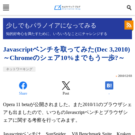
少しでもパラノイアになってみる
知的好奇心を満たすために、いろいろなことにチャレンジする
Javascriptベンチを取ってみた(Dec 3,2010)
～Chromeのシェア10%までもう一歩?～
ネットワーキング
»
2010/12/03
Share
Post
-
Opera 11 betaが公開されました。また2010/11のブラウザシェ
アも出ましたので、いつものJavascriptベンチとブラウザシ
ェアに関する考察を行ってみます。
Javascriptベンチは、
SunSpider
、
V8 Benchmark Suite
、
Kraken