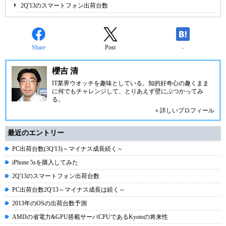
2Q'13のスマートフォン出荷台数
Share
Post
-
櫻吉 清
IT業界ウオッチを趣味としている。知的好奇心の趣くまま
に何でもチャレンジして、とりあえず壁にぶつかってみ
る。
» 詳しいプロフィール
最近のエントリー
PC出荷台数(3Q'13)～マイナス成長続く～
iPhone 5sを購入してみた
2Q'13のスマートフォン出荷台数
PC出荷台数2Q'13～マイナス成長は続く～
2013年のOSの出荷台数予測
AMDの省電力&GPU搭載サーバCPUであるKyotoの将来性