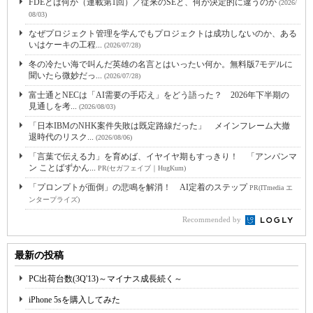
FDEとは何か（連載第1回）／従来のSEと、何が決定的に違うのか
(2026/
08/03)
なぜプロジェクト管理を学んでもプロジェクトは成功しないのか、ある
いはケーキの工程...
(2026/07/28)
冬の冷たい海で叫んだ英雄の名言とはいったい何か。無料版7モデルに
聞いたら微妙だっ...
(2026/07/28)
富士通とNECは「AI需要の手応え」をどう語った？ 2026年下半期の
見通しを考...
(2026/08/03)
「日本IBMのNHK案件失敗は既定路線だった」 メインフレーム大撤
退時代のリスク...
(2026/08/06)
「言葉で伝える力」を育めば、イヤイヤ期もすっきり！ 「アンパンマ
ン ことばずかん...
PR(セガフェイブ｜HugKum)
「プロンプトが面倒」の悲鳴を解消！ AI定着のステップ
PR(ITmedia エ
ンタープライズ)
Recommended by
最新の投稿
PC出荷台数(3Q'13)～マイナス成長続く～
iPhone 5sを購入してみた