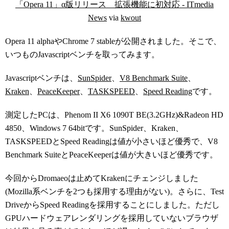
「Opera 11」α版リリース 拡張機能に初対応 - ITmedia
News
via
kwout
Opera 11 alphaやChrome 7 stableが公開されました。そこで、
いつものJavascriptベンチを取ってみます。
Javascriptベンチは、
SunSpider
、
V8 Benchmark Suite
、
Kraken
、
PeaceKeeper
、
TASKSPEED
、
Speed Reading
です。
測定したPCは、Phenom II X6 1090T BE(3.2GHz)&Radeon HD
4850、Windows 7 64bitです。SunSpider、Kraken、
TASKSPEEDとSpeed Readingは値が小さいほど優秀で、V8
Benchmark SuiteとPeaceKeeperは値が大きいほど優秀です。
今回からDromaeoは止めてKrakenにチェンジしました
(Mozilla系ベンチを2つも採用する理由がない)。さらに、Test
DriveからSpeed Readingを採用することにしました。ただし
GPUハードウェアレンダリングを採用していないブラウザ