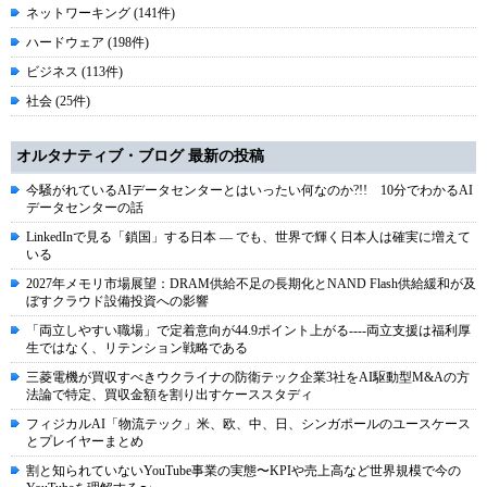
ネットワーキング (141件)
ハードウェア (198件)
ビジネス (113件)
社会 (25件)
オルタナティブ・ブログ 最新の投稿
今騒がれているAIデータセンターとはいったい何なのか?!! 10分でわかるAI
データセンターの話
LinkedInで見る「鎖国」する日本 ― でも、世界で輝く日本人は確実に増えて
いる
2027年メモリ市場展望：DRAM供給不足の長期化とNAND Flash供給緩和が及
ぼすクラウド設備投資への影響
「両立しやすい職場」で定着意向が44.9ポイント上がる----両立支援は福利厚
生ではなく、リテンション戦略である
三菱電機が買収すべきウクライナの防衛テック企業3社をAI駆動型M&Aの方
法論で特定、買収金額を割り出すケーススタディ
フィジカルAI「物流テック」米、欧、中、日、シンガポールのユースケース
とプレイヤーまとめ
割と知られていないYouTube事業の実態〜KPIや売上高など世界規模で今の