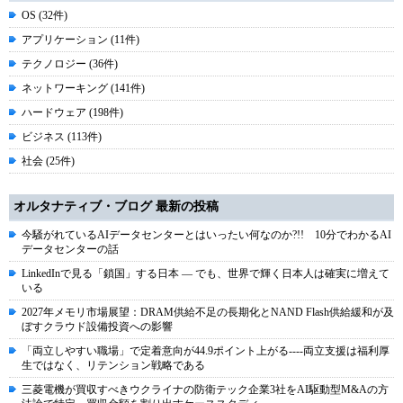
OS (32件)
アプリケーション (11件)
テクノロジー (36件)
ネットワーキング (141件)
ハードウェア (198件)
ビジネス (113件)
社会 (25件)
オルタナティブ・ブログ 最新の投稿
今騒がれているAIデータセンターとはいったい何なのか?!! 10分でわかるAI
データセンターの話
LinkedInで見る「鎖国」する日本 ― でも、世界で輝く日本人は確実に増えて
いる
2027年メモリ市場展望：DRAM供給不足の長期化とNAND Flash供給緩和が及
ぼすクラウド設備投資への影響
「両立しやすい職場」で定着意向が44.9ポイント上がる----両立支援は福利厚
生ではなく、リテンション戦略である
三菱電機が買収すべきウクライナの防衛テック企業3社をAI駆動型M&Aの方