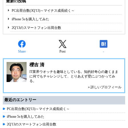
最新の投稿
PC出荷台数(3Q'13)～マイナス成長続く～
iPhone 5sを購入してみた
2Q'13のスマートフォン出荷台数
Share
Post
-
櫻吉 清
IT業界ウオッチを趣味としている。知的好奇心の趣くまま
に何でもチャレンジして、とりあえず壁にぶつかってみ
る。
» 詳しいプロフィール
最近のエントリー
PC出荷台数(3Q'13)～マイナス成長続く～
iPhone 5sを購入してみた
2Q'13のスマートフォン出荷台数