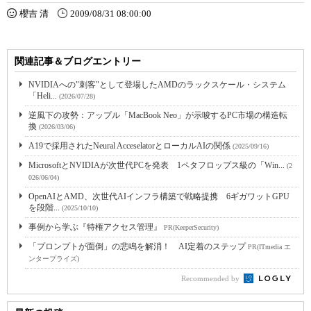
櫻吉 清
2009/08/31 08:00:00
関連記事＆ブログエントリー
NVIDIAへの"刺客"として登場したAMDのラックスケール・システム
「Heli...
(2026/07/28)
逆風下の攻勢：アップル「MacBook Neo」が示唆するPC市場の構造転
換
(2026/03/06)
A19で採用されたNeural AcceselatorとローカルAIの関係
(2025/09/16)
MicrosoftとNVIDIAが次世代PCを発表 1ペタフロップス級の「Win...
(2
026/06/04)
OpenAIとAMD、次世代AIインフラ構築で戦略提携 6ギガワットGPU
を段階...
(2025/10/10)
事例から学ぶ『特権アクセス管理』
PR(KeeperSecurity)
「プロンプトが面倒」の悲鳴を解消！ AI定着のステップ
PR(ITmedia エ
ンタープライズ)
Recommended by