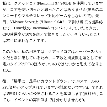
私は、クアッドコア(Phenom II X4 940BE)を使用しています
が、コアを使い切ったと思ったことはありません(動画のエ
ンコードやマルチスレッド対応ゲームをしないので)。先
日、VMware Server上でUbuntu 9.04(2コア割り当て)を起動さ
せて、Linux版のChromiumをコンパイルしていたときに、
CPU使用率が50%を超えて驚きましたが、そういったこと
は本当にまれなことです。
このため、私の用途では、クアッドコアはオーバースペッ
クだと常に感じているため、コア数と周波数を落として省
電力タイプのPCのほうがいいのではないかと思えてなりま
せん。
後、「
勝手に一足早いカウントダウン
」で1/4スケールの
PPT資料がアップされていますが(読めないですね)、できれ
ば週明けぐらいに公開されることを希望します(資料だけ見
ても、イベントの雰囲気までは分かりませんが)。