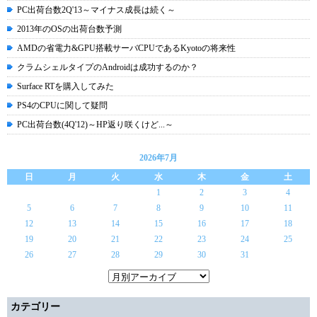
PC出荷台数2Q'13～マイナス成長は続く～
2013年のOSの出荷台数予測
AMDの省電力&GPU搭載サーバCPUであるKyotoの将来性
クラムシェルタイプのAndroidは成功するのか？
Surface RTを購入してみた
PS4のCPUに関して疑問
PC出荷台数(4Q'12)～HP返り咲くけど...～
2026年7月
日
月
火
水
木
金
土
1
2
3
4
5
6
7
8
9
10
11
12
13
14
15
16
17
18
19
20
21
22
23
24
25
26
27
28
29
30
31
カテゴリー