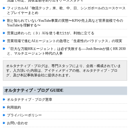
法論で特定、買収金額を割り出すケーススタディ
フィジカルAI「物流テック」米、欧、中、日、シンガポールのユースケース
とプレイヤーまとめ
割と知られていないYouTube事業の実態〜KPIや売上高など世界規模で今の
YouTubeを理解する〜
営業は終わった（３）AIを使う者だけが、利他に立てる
営業現場で進むAIエージェントの急増と「生産性のパラドックス」の現実
「巨大な万能HRエージェント」は必ず失敗する----Josh Bersinが描くHR 2030
と、マルチエージェント時代の人事
オルタナティブ・ブログは、専門スタッフにより、企画・構成されていま
す。入力頂いた内容は、アイティメディアの他、オルタナティブ・ブロ
グ、及び本記事執筆会社に提供されます。
オルタナティブ・ブログ GUIDE
オルタナティブ・ブログ憲章
利用規約
プライバシーポリシー
お問い合わせ