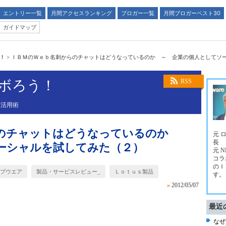
エントリー一覧
月間アクセスランキング
ブロガー一覧
月間ブロガーベスト30
ガイドマップ
う！
>
ＩＢＭのＷｅｂ名刺からのチャットはどうなっているのか ～ 企業の個人としてソ
ラボろう！
RSS
Ｔ活用術
らのチャットはどうなっているのか
元 
長
ーシャルを試してみた（２）
元 
コラ
のＩ
ープウエア
製品・サービスレビュー_
Ｌｏｔｕｓ製品
す。
»
2012/05/07
最近
なぜ