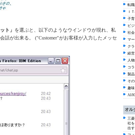
転職
ＩＴ
子育て
ビジ
ット」
を選ぶと、以下のようなウインドウが現れ、私
社会 
が出来る。 ("Customer"がお客様が入力したメッセ
マー
クラ
経営
人物
コラ
製品
その他
趣味と
AI/I
オル
三菱
社を
出す