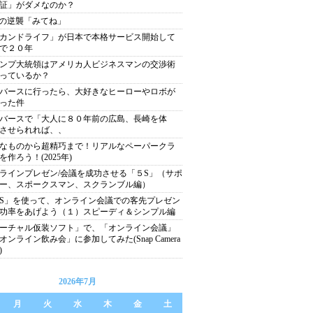
証」がダメなのか？
xiの逆襲「みてね」
カンドライフ」が日本で本格サービス開始して
で２０年
ンプ大統領はアメリカ人ビジネスマンの交渉術
っているか？
バースに行ったら、大好きなヒーローやロボが
った件
バースで「大人に８０年前の広島、長崎を体
させられれば、、
なものから超精巧まで！リアルなペーパークラ
を作ろう！(2025年)
ラインプレゼン/会議を成功させる「５S」（サポ
ー、スポークスマン、スクランブル編）
S」を使って、オンライン会議での客先プレゼン
功率をあげよう（１）スピーディ＆シンプル編
ーチャル仮装ソフト」で、「オンライン会議」
オンライン飲み会」に参加してみた(Snap Camera
)
2026年7月
月
火
水
木
金
土