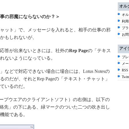
オル
オル
事の邪魔にならないのか？＞
利用
プラ
ャット」で、メッセージを入れると、相手の仕事の邪
お問
かもしれないが、
アイ
応答が出来ないときには、社外の
Rep Page
の「テキス
プレ
れないようになっている。
メー
RSS
で対応できない場合に場合には、Lotus Notesの
Twitt
のだが、それとRep Pageの「テキスト・チャット」
ているのだ。
（グループウエアのクライアントソフト）の右側は、以下の
me連絡先」の下にある、緑マークのついた二つの吹き出し
機能である。