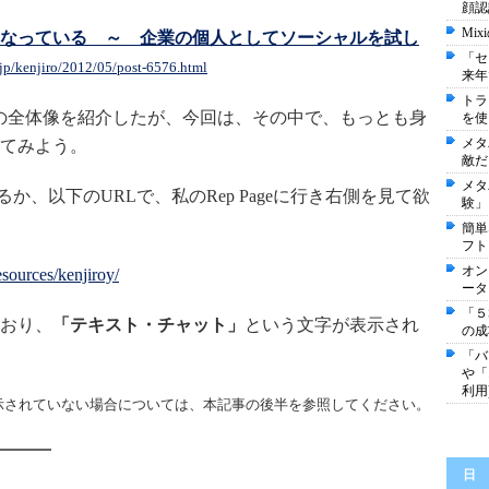
顔認
Mi
なっている ～ 企業の個人としてソーシャルを試し
「セ
o.jp/kenjiro/2012/05/post-6576.html
来年
トラ
irect)の全体像を紹介したが、今回は、その中で、もっとも身
を使
メタ
てみよう。
敵だ
メタ
るか、以下のURLで、私のRep Pageに行き右側を見て欲
験」
簡単
フト
オン
sources/kenjiroy/
ータ
「５
おり、
「テキスト・チャット」
という文字が表示され
の成
「バ
や「
利用
示されていない場合については、本記事の後半を参照してください。
日