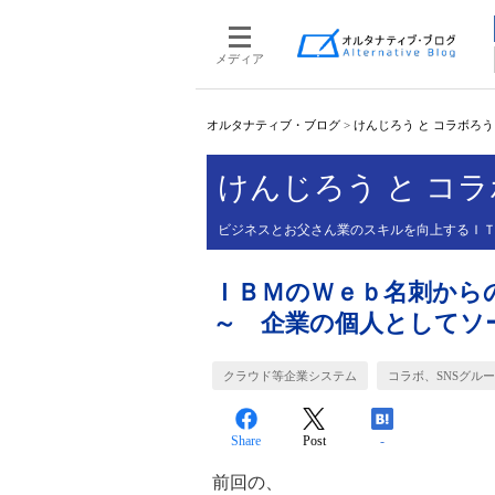
メディア
オルタナティブ・ブログ
>
けんじろう と コラボろ
けんじろう と コ
ビジネスとお父さん業のスキルを向上するＩ
ＩＢＭのＷｅｂ名刺か
～ 企業の個人としてソ
クラウド等企業システム
コラボ、SNSグル
Share
Post
-
前回の、