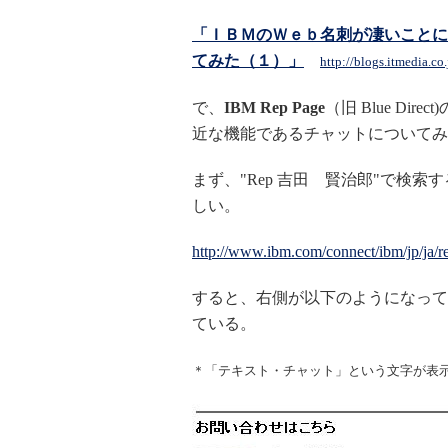
「ＩＢＭのＷｅｂ名刺が凄いことに
てみた（１）」
http://blogs.itmedia.c
で、
IBM Rep Page
（旧 Blue D
近な機能であるチャットについてみ
まず、"Rep 吉田 賢治郎"で検索す
しい。
http://www.ibm.com/connect/ibm/jp/ja/re
すると、右側が以下のようになって
ている。
＊「テキスト・チャット」という文字が表