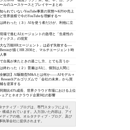
ジカルAI「物流テック」米、欧、中、日、シン
ールのユースケースとプレイヤーまとめ
知られていないYouTube事業の実態〜KPIや売上
ど世界規模で今のYouTubeを理解する〜
は終わった（３）AIを使う者だけが、利他に立
現場で進むAIエージェントの急増と「生産性の
ドックス」の現実
大な万能HRエージェント」は必ず失敗する----
sh Bersinが描くHR 2030と、マルチエージェント時
人事
で台風が来たときの過ごし方、とでも言うか
は終わった（２）普遍はAIに、個別は人間に
全解説】AI駆動型M&Aとは何か――AIモデル＋
ep Researchアルゴリズムで「会社の未来」から買
補を逆算する
同期比43%成長、世界クラウド市場における上位
シェアとネオクラウド企業9社の影響
タナティブ・ブログは、専門スタッフにより、
・構成されています。入力頂いた内容は、アイ
メディアの他、オルタナティブ・ブログ、及び
事執筆会社に提供されます。