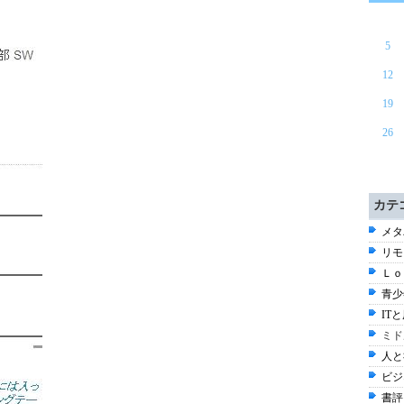
5
12
19
26
カテ
メタ
リモ
Ｌｏ
青少
ITと
ミド
人と
ビジ
書評 