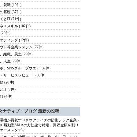
、就職 (10件)
の基礎 (37件)
とIT (71件)
ネススキル (102件)
(29件)
ケティング (12件)
ウド等企業システム (77件)
、組織、風土 (29件)
、人生 (29件)
ボ、SNSグループウエア (37件)
・サービスレビュー_ (30件)
 (26件)
IT (7件)
OT (4件)
タナティブ・ブログ 最新の投稿
電機が買収すべきウクライナの防衛テック企業3
AI駆動型M&Aの方法論で特定、買収金額を割り
ケーススタディ