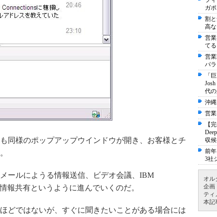
フィ
ガポ
割と
高な
営業
てる
営業
パラ
「巨
Jo
代の
沖縄
営業
【完
De
も同様のポップアップウインドウが開き、お客様とチ
収候
前年
。
3社
ールにようる情報送信、ビデオ会議、IBM
オル
企画
ションや情報共有というように進んでいくのだ。
ティ
本記
ほどではないが、すぐに聞きたいことがある場合には