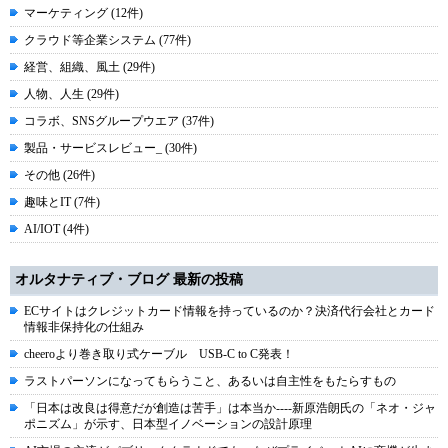
マーケティング (12件)
クラウド等企業システム (77件)
経営、組織、風土 (29件)
人物、人生 (29件)
コラボ、SNSグループウエア (37件)
製品・サービスレビュー_ (30件)
その他 (26件)
趣味とIT (7件)
AI/IOT (4件)
オルタナティブ・ブログ 最新の投稿
ECサイトはクレジットカード情報を持っているのか？決済代行会社とカード
情報非保持化の仕組み
cheeroより巻き取り式ケーブル USB-C to C発表！
ラストパーソンになってもらうこと、あるいは自主性をもたらすもの
「日本は改良は得意だが創造は苦手」は本当か----新原浩朗氏の「ネオ・ジャ
ポニズム」が示す、日本型イノベーションの設計原理