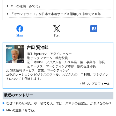
Mixiの逆襲「みてね」
「セカンドライフ」が日本で本格サービス開始して来年で２０年
Share
Post
-
吉田 賢治郎
HCL Japanのシニアダイレクター
元 テックファーム 執行役員
元 日本IBM デジタルセールス事業 第一事業部 部長
元 ロータス マーケティング本部 販売促進部長
元 NEC情報サービス 営業、マーケティング
コラボレーションとビジネスのスキル、お父さんのＩＴ利用、マネジメン
トについてお伝えします。
» 詳しいプロフィール
最近のエントリー
なぜ「精巧な写真」や「寝てる人」では「スマホの顔認証」がダメなのか？
Mixiの逆襲「みてね」