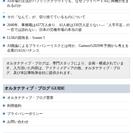
AI市場の主流がパブリッククラウドでも、なぜプライベートAIに商機が生ま
れるのか
その「なんて」が、切り捨てているものについて
2040年、事務職は437万人余り、AI人材は339万人足りない----「人手不足」の
一言では語れない、日本の労働市場の本当の姿
LLMの固有名：Sonnet 5
AI推論によるプライバシーリスクとは何か、Gartnerの2029年予測から考える
企業のAIガバナンス
オルタナティブ・ブログは、専門スタッフにより、企画・構成されていま
す。入力頂いた内容は、アイティメディアの他、オルタナティブ・ブロ
グ、及び本記事執筆会社に提供されます。
オルタナティブ・ブログ GUIDE
オルタナティブ・ブログ憲章
利用規約
プライバシーポリシー
お問い合わせ