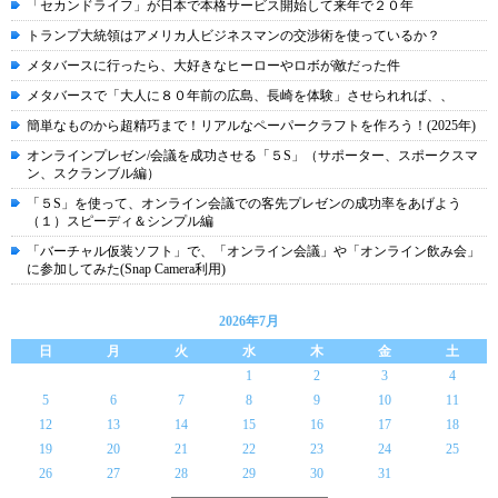
「セカンドライフ」が日本で本格サービス開始して来年で２０年
トランプ大統領はアメリカ人ビジネスマンの交渉術を使っているか？
メタバースに行ったら、大好きなヒーローやロボが敵だった件
メタバースで「大人に８０年前の広島、長崎を体験」させられれば、、
簡単なものから超精巧まで！リアルなペーパークラフトを作ろう！(2025年)
オンラインプレゼン/会議を成功させる「５S」（サポーター、スポークスマ
ン、スクランブル編）
「５S」を使って、オンライン会議での客先プレゼンの成功率をあげよう
（１）スピーディ＆シンプル編
「バーチャル仮装ソフト」で、「オンライン会議」や「オンライン飲み会」
に参加してみた(Snap Camera利用)
2026年7月
日
月
火
水
木
金
土
1
2
3
4
5
6
7
8
9
10
11
12
13
14
15
16
17
18
19
20
21
22
23
24
25
26
27
28
29
30
31