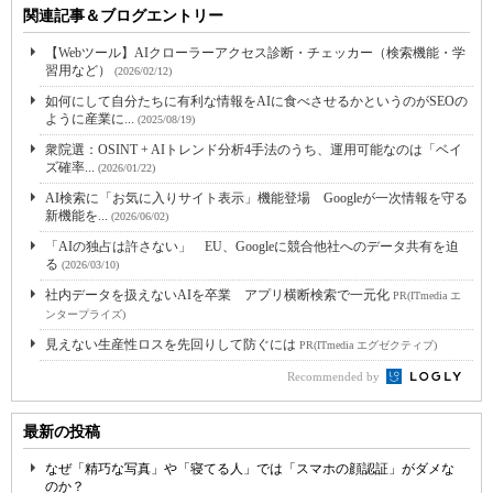
関連記事＆ブログエントリー
【Webツール】AIクローラーアクセス診断・チェッカー（検索機能・学
習用など）
(2026/02/12)
如何にして自分たちに有利な情報をAIに食べさせるかというのがSEOの
ように産業に...
(2025/08/19)
衆院選：OSINT + AIトレンド分析4手法のうち、運用可能なのは「ベイ
ズ確率...
(2026/01/22)
AI検索に「お気に入りサイト表示」機能登場 Googleが一次情報を守る
新機能を...
(2026/06/02)
「AIの独占は許さない」 EU、Googleに競合他社へのデータ共有を迫
る
(2026/03/10)
社内データを扱えないAIを卒業 アプリ横断検索で一元化
PR(ITmedia エ
ンタープライズ)
見えない生産性ロスを先回りして防ぐには
PR(ITmedia エグゼクティブ)
Recommended by
最新の投稿
なぜ「精巧な写真」や「寝てる人」では「スマホの顔認証」がダメな
のか？