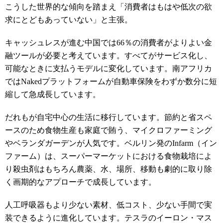
こうした世界的な傾向を踏まえ「消費者はもはや低次の欲
求にとどもあっていない」と主張。
キャッシュレスが進む中国では66％の消費者がよりよい金
融ツールが必要と考えています。すべてがサービス化し、
可能なときに支払うモデルに変化しています。南アフリカ
ではNakedプラットフォームが自動車保険をわずか数分に短
縮して急成長しています。
だれもが自宅中心の生活に移行しています。節約と省スペ
ースのため食物生産も家庭で賄う、マイクロファーミング
やベランダガーデンが人気です。ベルリン発のInfarm（イン
ファーム）は、スーパーマーケットにおける食物栽培によ
り殺虫剤はもちろん農薬、水、場所、移動も劇的に取り除
く画期的なアプローチで成長しています。
人工呼吸器もより少ない素材、低コスト、少ない手間で実
装できるように進化しています。テスラのイーロン・マス