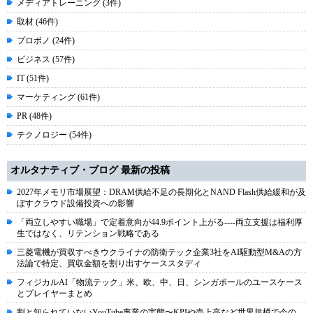
メディアトレーニング (3件)
取材 (46件)
プロボノ (24件)
ビジネス (57件)
IT (51件)
マーケティング (61件)
PR (48件)
テクノロジー (54件)
オルタナティブ・ブログ 最新の投稿
2027年メモリ市場展望：DRAM供給不足の長期化とNAND Flash供給緩和が及
ぼすクラウド設備投資への影響
「両立しやすい職場」で定着意向が44.9ポイント上がる----両立支援は福利厚
生ではなく、リテンション戦略である
三菱電機が買収すべきウクライナの防衛テック企業3社をAI駆動型M&Aの方
法論で特定、買収金額を割り出すケーススタディ
フィジカルAI「物流テック」米、欧、中、日、シンガポールのユースケース
とプレイヤーまとめ
割と知られていないYouTube事業の実態〜KPIや売上高など世界規模で今の