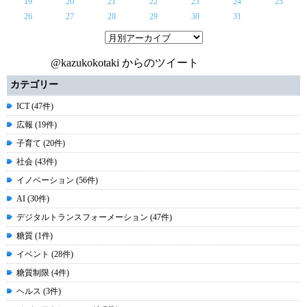
19
20
21
22
23
24
25
26
27
28
29
30
31
@kazukokotaki からのツイート
カテゴリー
ICT (47件)
広報 (19件)
子育て (20件)
社会 (43件)
イノベーション (56件)
AI (30件)
デジタルトランスフォーメーション (47件)
糖質 (1件)
イベント (28件)
糖質制限 (4件)
ヘルス (3件)