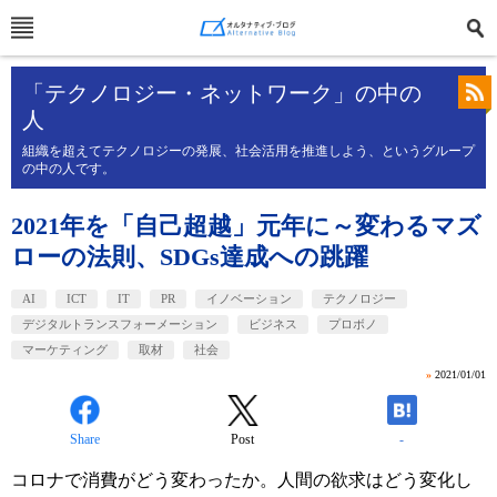
「テクノロジー・ネットワーク」の中の
人
組織を超えてテクノロジーの発展、社会活用を推進しよう、というグループ
の中の人です。
2021年を「自己超越」元年に～変わるマズ
ローの法則、SDGs達成への跳躍
AI
ICT
IT
PR
イノベーション
テクノロジー
デジタルトランスフォーメーション
ビジネス
プロボノ
マーケティング
取材
社会
»
2021/01/01
Share
Post
-
コロナで消費がどう変わったか。人間の欲求はどう変化し