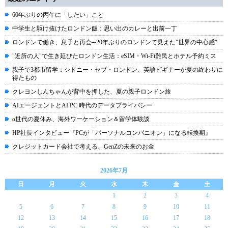
60年ぶりの丙午に「したい」こと
中学生と駆け抜けたロンドン飯：思い出のカレーと出前一丁
ロンドンで働き、息子と再会─20年ぶりのロンドンで見えた"世界の中心感"
"近所の人"で生き延びたロンドン生活：eSIM・Wi-Fi難民とホテル予約ミス
親子で3都市留学：シドニー・セブ・ロンドン、英語ビギナーが夏の終わりに
得たもの
クレヨンしんちゃんが背中を押した、夏の親子ロンドン旅
AIエージェントとAI PC 時代のデータプライバシー
α世代の夏休み、海外ワーケーション＆留学体験談
HP社長インタビュー『PCが「パーソナルコンパニオン」になる転換期』
クレジットカード会社で考える、GenZの未来のお金
2026年7月
日
月
火
水
木
金
土
1
2
3
4
5
6
7
8
9
10
11
12
13
14
15
16
17
18