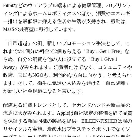
Fitbitなどのウェアラブル端末による健康管理、3Dプリンテ
ィングによるホームロボティクスのほか、消費やエネルギ
ー排出を最低限に抑える住居や生活が支持され、移動は
MaaSの共有型に移行しています。
「自己超越」の例、新しいプロモーション手法として、こ
れまでの1個分の料金で2個もらえる「Buy 1 Get 1 Free」な
らぬ、自分の消費を他の人に役立てる「Buy 1 Give 1
Away」がみられます。消費者だけでなく、コミュニティや
政府、官民もNGOも、利他的な方向に向かう、と考えられ
ます。そして、衛生に気遣い人込みを避ける「自己隔離」
が新しい社会規範になると言います。
配慮ある消費トレンドとして、セカンドハンドや新古品の
流通拡大がみられます。Appleは自社認定の整備を経て品質
を保証する新品同様の製品を提供。EILEEN-FISHERは服の
リサイクルを実施。炭酸水はプラスチックボトルでなくソ
ーダストリームの購入に切り替わり、いまやソーダは自宅