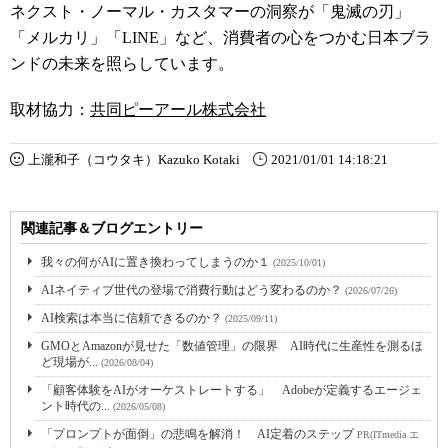
ネクスト・ノーマル・カスタマーの洞察が
「鬼滅の刃」
「メルカリ」「LINE」など、消費者の心をつかむ日本ブラ
ンドの未来を照らしています。
取材協力：
共同ピーアール株式会社
上瀧和子（コウタキ）Kazuko Kotaki
2021/01/01 14:18:21
関連記事＆ブログエントリー
我々の何がAIに置き換わってしまうのか１
(2025/10/01)
AIネイティブ世代の登場で消費行動はどう変わるのか？
(2026/07/26)
AI検索は本当に信頼できるのか？
(2025/09/11)
GMOとAmazonが見せた「数値管理」の限界 AI時代に生産性を測るほ
ど現場が...
(2026/08/04)
「顧客体験をAIがオーケストレートする」 Adobeが定義するエージェ
ント時代の...
(2026/05/08)
「プロンプトが面倒」の悲鳴を解消！ AI定着のステップ
PR(ITmedia エ