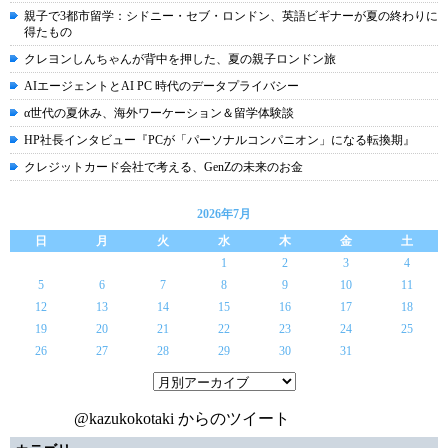
親子で3都市留学：シドニー・セブ・ロンドン、英語ビギナーが夏の終わりに
得たもの
クレヨンしんちゃんが背中を押した、夏の親子ロンドン旅
AIエージェントとAI PC 時代のデータプライバシー
α世代の夏休み、海外ワーケーション＆留学体験談
HP社長インタビュー『PCが「パーソナルコンパニオン」になる転換期』
クレジットカード会社で考える、GenZの未来のお金
2026年7月
日
月
火
水
木
金
土
1
2
3
4
5
6
7
8
9
10
11
12
13
14
15
16
17
18
19
20
21
22
23
24
25
26
27
28
29
30
31
@kazukokotaki からのツイート