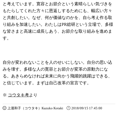
と考えています。寛容とお節介という素晴らしい気づきを
もたらしてくれた方々に恩返しするためにも、幅広い方々
と共創したい。なぜ、何が価値なのかを、自ら考え作る取
り組みを加速したい。わたしはPR総研という立場で、多様
な皆さまと高速に成長しあう、お節介な取り組みを進めま
す。
自分が変われないことを人のせいにしない。自分の思い込
みを壊す。多様な人の寛容とお節介が変革の原動力にな
る。あきらめなければ未来に向かう飛躍的跳躍はできる、
と信じています。まずは自己改革の宣言です。
※
コウタキ考
より
上瀧和子（コウタキ）Kazuko Kotaki
2018/09/15 17:45:00