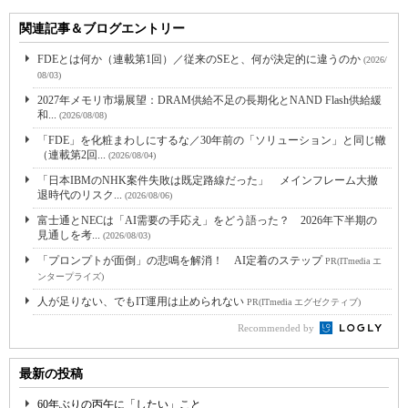
関連記事＆ブログエントリー
FDEとは何か（連載第1回）／従来のSEと、何が決定的に違うのか
(2026/
08/03)
2027年メモリ市場展望：DRAM供給不足の長期化とNAND Flash供給緩
和...
(2026/08/08)
「FDE」を化粧まわしにするな／30年前の「ソリューション」と同じ轍
（連載第2回...
(2026/08/04)
「日本IBMのNHK案件失敗は既定路線だった」 メインフレーム大撤
退時代のリスク...
(2026/08/06)
富士通とNECは「AI需要の手応え」をどう語った？ 2026年下半期の
見通しを考...
(2026/08/03)
「プロンプトが面倒」の悲鳴を解消！ AI定着のステップ
PR(ITmedia エ
ンタープライズ)
人が足りない、でもIT運用は止められない
PR(ITmedia エグゼクティブ)
Recommended by
最新の投稿
60年ぶりの丙午に「したい」こと