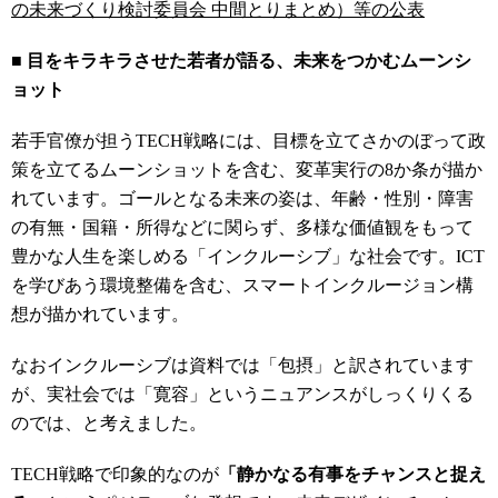
の未来づくり検討委員会 中間とりまとめ）等の公表
■ 目をキラキラさせた若者が語る、未来をつかむムーンシ
ョット
若手官僚が担うTECH戦略には、目標を立てさかのぼって政
策を立てるムーンショットを含む、変革実行の8か条が描か
れています。ゴールとなる未来の姿は、年齢・性別・障害
の有無・国籍・所得などに関らず、多様な価値観をもって
豊かな人生を楽しめる「インクルーシブ」な社会です。ICT
を学びあう環境整備を含む、スマートインクルージョン構
想が描かれています。
なおインクルーシブは資料では「包摂」と訳されています
が、実社会では「寛容」というニュアンスがしっくりくる
のでは、と考えました。
TECH戦略で印象的なのが
「静かなる有事をチャンスと捉え