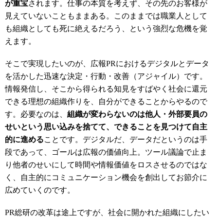
が重宝
されます。仕事の本質を考えず、その先のお客様が
見えていないこともままある。このままでは職業人として
も組織としても死に絶えるだろう、という強烈な危機を覚
えます。
そこで実現したいのが、広報PRにおけるデジタルとデータ
を活かした迅速な決定・行動・改善（アジャイル）です。
情報発信し、そこから得られる知見をすばやく社会に還元
できる理想の組織作りを、自分ができることからやるので
す。必要なのは、
組織が変わらないのは他人・外部要員の
せいという思い込みを捨てて、できることを見つけて自主
的に進める
ことです。デジタルだ、データだというのは手
段であって、ゴールは広報の価値向上。ツール議論で止ま
り他者のせいにして時間や情報価値をロスさせるのではな
く、自主的にコミュニケーション機会を創出してお節介に
広めていくのです。
PR総研の改革は途上ですが、社会に開かれた組織にしたい