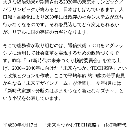
大きな経済効果が期待される2020年の東京オリンピック／
パラリンピックが終わると、日本はしぼんでいきます。人
口減・高齢化により2030年には既存の社会システムが立ち
行かなくなるのです。それを見込してどう変えられるか
が、リアルに国の存続のカギとなります。
そこで総務省が取り組むのは、通信技術（ICT)をアグレッ
シブに活用して社会変革を実現するための政策づくりで
す。昨年「IoT新時代の未来づくり検討委員会」を立ち上
げ、2030～2040年に向けた「未来をつかむTECH戦略」とい
う政策ビジョンを作成。ここで平均年齢 約29歳の若手職員
からなる「未来デザインチーム」が活躍し、今年4月には
「新時代家族～分断のはざまをつなぐ新たなキズナ～」と
いう小説を公表しています。
平成30年4月17日 「未来をつかむTECH戦略」（IoT新時代