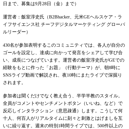
日まで、募集は9月28日（金）まで）
運営者：飯室淳史氏（B2Bhacker、元米GEヘルスケア・ラ
イフサイエンス社 チーフデジタルマーケティング グローバ
ルリーダー）
430名が参加表明するこのコミュニティでは、各人が自分の
ゴールを設定し、達成に向かって発言をシェアして学び合
い、成長につなげています。運営者の飯室淳史氏がGEでの
経験をもとに作った「お題」（行動テーマ）が、朝8時に
SNSライブ動画で解説され、夜10時にまたライブで深掘り
されます。
参加者は聞くだけでなく教え合う、半学半教のスタイル。
全員がコメントやセンチメントボタン（いいね、など）で
反応しインタラクション（意思疎通）します。こうして何
十人、何百人がリアルタイムに刻々と刺激とはげましを互
いに繰り返す。週末の特別1時間ライブでは、500件以上の