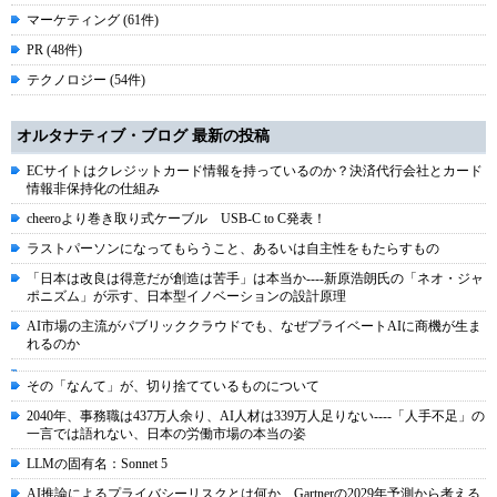
マーケティング (61件)
PR (48件)
テクノロジー (54件)
オルタナティブ・ブログ 最新の投稿
ECサイトはクレジットカード情報を持っているのか？決済代行会社とカード
情報非保持化の仕組み
cheeroより巻き取り式ケーブル USB-C to C発表！
ラストパーソンになってもらうこと、あるいは自主性をもたらすもの
「日本は改良は得意だが創造は苦手」は本当か----新原浩朗氏の「ネオ・ジャ
ポニズム」が示す、日本型イノベーションの設計原理
AI市場の主流がパブリッククラウドでも、なぜプライベートAIに商機が生ま
れるのか
その「なんて」が、切り捨てているものについて
2040年、事務職は437万人余り、AI人材は339万人足りない----「人手不足」の
一言では語れない、日本の労働市場の本当の姿
LLMの固有名：Sonnet 5
AI推論によるプライバシーリスクとは何か、Gartnerの2029年予測から考える