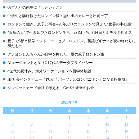
60年ぶりの丙午に「したい」こと
中学生と駆け抜けたロンドン飯：思い出のカレーと出前一丁
ロンドンで働き、息子と再会─20年ぶりのロンドンで見えた"世界の中心感"
"近所の人"で生き延びたロンドン生活：eSIM・Wi-Fi難民とホテル予約ミス
親子で3都市留学：シドニー・セブ・ロンドン、英語ビギナーが夏の終わりに
得たもの
クレヨンしんちゃんが背中を押した、夏の親子ロンドン旅
AIエージェントとAI PC 時代のデータプライバシー
α世代の夏休み、海外ワーケーション＆留学体験談
HP社長インタビュー『PCが「パーソナルコンパニオン」になる転換期』
クレジットカード会社で考える、GenZの未来のお金
2026年7月
日
月
火
水
木
金
土
1
2
3
4
5
6
7
8
9
10
11
12
13
14
15
16
17
18
19
20
21
22
23
24
25