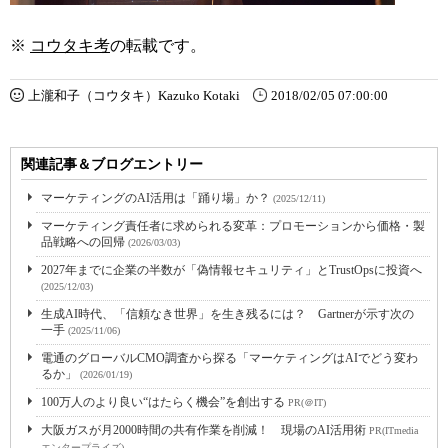
※
コウタキ考
の転載です。
上瀧和子（コウタキ）Kazuko Kotaki
2018/02/05 07:00:00
関連記事＆ブログエントリー
マーケティングのAI活用は「踊り場」か？
(2025/12/11)
マーケティング責任者に求められる変革：プロモーションから価格・製
品戦略への回帰
(2026/03/03)
2027年までに企業の半数が「偽情報セキュリティ」とTrustOpsに投資へ
(2025/12/03)
生成AI時代、「信頼なき世界」を生き残るには？ Gartnerが示す次の
一手
(2025/11/06)
電通のグローバルCMO調査から探る「マーケティングはAIでどう変わ
るか」
(2026/01/19)
100万人のより良い“はたらく機会”を創出する
PR(＠IT)
大阪ガスが月2000時間の共有作業を削減！ 現場のAI活用術
PR(ITmedia
エンタープライズ)