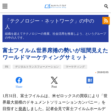
「テクノロジー・ネットワーク」の中の
人
組織を超えてテクノロジーの発展、社会活用を推進しよう、というグループ
の中の人です。
富士フイルム世界席捲の勢いが垣間見えた
ワールドマーケティングサミット
PR
デジタルトランスフォーメーション
マーケティング
»
2018/02/05
Share
Post
-
1月31日、富士フイルムは、米ゼロックスの買収により「世
界最大規模のドキュメントソリューションカンパニー」を
目指すと
発表
しました。記者会見で富士フイルムホールデ