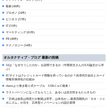
取材 (46件)
プロボノ (24件)
ビジネス (57件)
IT (51件)
マーケティング (61件)
PR (48件)
テクノロジー (54件)
オルタナティブ・ブログ 最新の投稿
AIは「なぜそうしたのか」を説明できるか（中西崇文さんのXAI論文から学
ぶ）
ECサイトはクレジットカード情報を持っているのか？決済代行会社とカード
情報非保持化の仕組み
cheeroより巻き取り式ケーブル USB-C to C発表！
ラストパーソンになってもらうこと、あるいは自主性をもたらすもの
「日本は改良は得意だが創造は苦手」は本当か----新原浩朗氏の「ネオ・ジャ
ポニズム」が示す、日本型イノベーションの設計原理