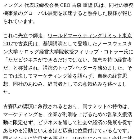
ィングス 代表取締役会長 CEO 古森 重隆 氏は、同社の事務
機事業のグローバル展開を加速すると熱弁した模様が報じ
られています。
これに先立つ師走、
ワールドマーケティングサミット東京
2017
で古森氏は、基調講演として登壇したノースウェスタ
ン大学 ケロッグ経営大学院教授フィリップ・コトラー氏に
「ただビジネスができるだけではない、知恵を持つ経営者
だ」と称賛され、講演のトップバッターを務めました。そ
こでは決してマーケティング論を語らず、自身の経営思
想、同社のあゆみ、経営者としての意気込みを述べまし
た。
古森氏の講演に象徴されるとおり、同サミットの特徴は、
マーケティングを、企業が利潤を上げるための営業支援活
動に限定せず、ビジネスを通して社会や経済の発展を促す
あらゆる活動といえるほど広義に位置付けている点です。
同イベントに注目する筆者は、1997年にシステム会社に就