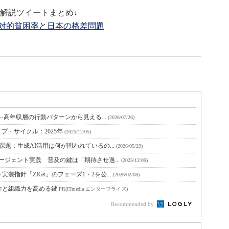
解説ツイートまとめ↓
相対的貧困率と日本の格差問題
--高年収層の行動パターンから見える...
(2026/07/26)
プ・サイクル：2025年
(2025/12/05)
課題：生成AI活用は何が問われているの...
(2026/05/29)
エージェント実践 普及の鍵は「期待させ過...
(2025/12/09)
装指針「ZIGs」のフェーズ1・2を公...
(2026/02/08)
性と組織力を高める鍵
PR(ITmedia エンタープライズ)
Recommended by