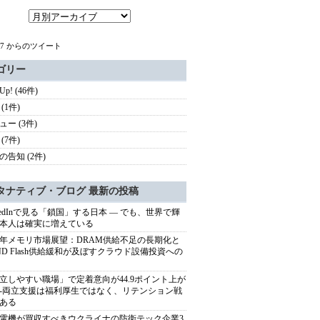
c67 からのツイート
ゴリー
 Up! (46件)
(1件)
ュー (3件)
(7件)
の告知 (2件)
タナティブ・ブログ 最新の投稿
nkedInで見る「鎖国」する日本 ― でも、世界で輝
本人は確実に増えている
27年メモリ市場展望：DRAM供給不足の長期化と
ND Flash供給緩和が及ぼすクラウド設備投資への
立しやすい職場」で定着意向が44.9ポイント上が
---両立支援は福利厚生ではなく、リテンション戦
ある
電機が買収すべきウクライナの防衛テック企業3