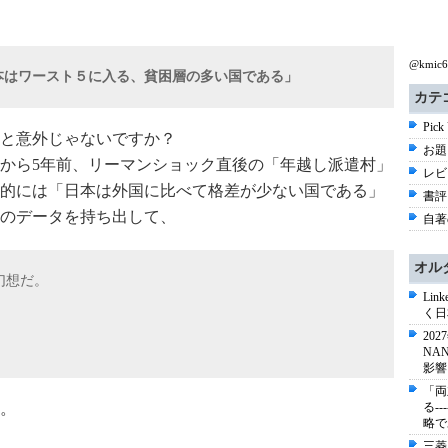
@kmi
日本はワースト５に入る、貧困層の多い国である」
カテ
Pick
と意外じゃないですか？
お題 
から5年前、リーマンショック直後の「年越し派遣村」
レビ
的には「日本は外国に比べて格差が少ない国である」
書評 
のデータを持ち出して、
自著
オル
幻想だ。
Li
く日
20
NA
影響
「両
。
る-
略で
三菱