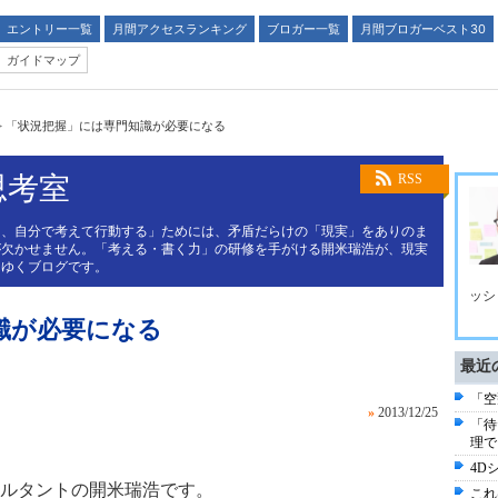
エントリー一覧
月間アクセスランキング
ブロガー一覧
月間ブロガーベスト30
ガイドマップ
>
「状況把握」には専門知識が必要になる
思考室
RSS
く、自分で考えて行動する」ためには、矛盾だらけの「現実」をありのま
が欠かせません。「考える・書く力」の研修を手がける開米瑞浩が、現実
てゆくブログです。
ッシ
識が必要になる
最近
「空
»
2013/12/25
「待
理で
4D
ルタントの開米瑞浩です。
これ