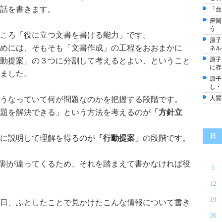
話を書きます。
「台
座間
う
ころ「役に立つ文書を書ける能力」です。
原子
めには、そもそも「文書作成」の工程をおおまかに
ネル
原子
動提案」の３つに分割して考えるとよい、ということ
に存
ました。
原子
し・
人質
うなっていて何が問題なのかを把握する段階です。
題を解決できる」という方法を考えるのが
「方針立
日
に説明して理解を得るのが
「行動提案」
の段階です。
割が違ってくるため、それを踏まえて書かなければ役
5
12
19
日、ふとしたことで見かけたこんな情報について書き
26