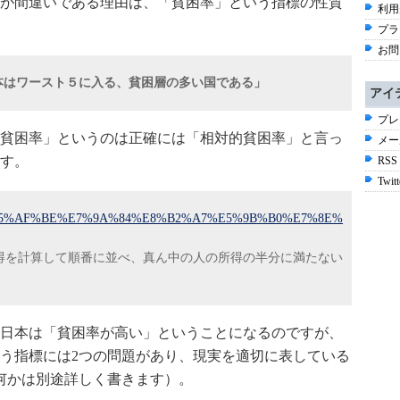
が間違いである理由は、「貧困率」という指標の性質
利用
プラ
お問
日本はワースト５に入る、貧困層の多い国である」
アイ
プレ
貧困率」というのは正確には「相対的貧困率」と言っ
メー
す。
RSS
Twitt
B%B8%E5%AF%BE%E7%9A%84%E8%B2%A7%E5%9B%B0%E7%8E%
得を計算して順番に並べ、真ん中の人の所得の半分に満たない
日本は「貧困率が高い」ということになるのですが、
う指標には2つの問題があり、現実を適切に表している
何かは別途詳しく書きます）。