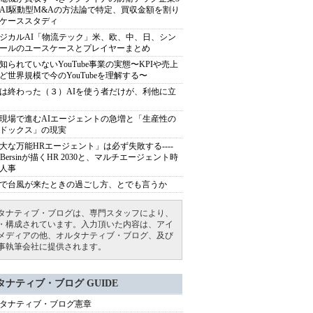
AI駆動型M&Aの方法論で特定、買収金額を割り
ケーススタディ
ジカルAI「物流テック」米、欧、中、日、シン
ールのユースケースとプレイヤーまとめ
知られていないYouTube事業の実態〜KPIや売上
ど世界規模で今のYouTubeを理解する〜
は終わった（３）AIを使う者だけが、利他に立
現場で進むAIエージェントの急増と「生産性の
ドックス」の現実
大な万能HRエージェント」は必ず失敗する----
sh Bersinが描くHR 2030と、マルチエージェント時
人事
で台風が来たときの過ごし方、とでも言うか
タナティブ・ブログは、専門スタッフにより、
・構成されています。入力頂いた内容は、アイ
メディアの他、オルタナティブ・ブログ、及び
事執筆会社に提供されます。
タナティブ・ブログ GUIDE
タナティブ・ブログ憲章