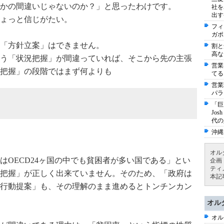
かの間違いじゃないのか？」と思ったわけです。
社を
出す
ょっと信じがたい。
フィ
ガポ
「方針立案」はできません。
割と
高な
う「状況把握」が間違っていれば、そこから先の主張
営業
把握」の段階ではまず何よりも
てる
営業
パラ
「巨
Jo
代の
沖縄
オル
はOECD24ヶ国の中でも貧困者が多い国である」とい
企画
ティ
把握」が正しく出来ていません。そのため、「政府は
本記
行動提案」も、その理解のまま進めるとトンチンカン
オル
オル