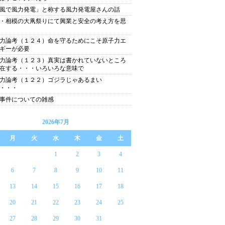
風で風力発電」と称する風力発電屋さんの話
・相模の大凧祭りにて興業と安全の考え方を思
力論考（１２４）命を守るためにこそ原子力エ
ギーが必要
力論考（１２３）真実は書かれていないところ
在する・・・いろいろな意味で
力論考（１２２）ゴジラじゃあるまい
・・・
事件についての雑感
2026年7月
月
火
水
木
金
土
1
2
3
4
6
7
8
9
10
11
13
14
15
16
17
18
20
21
22
23
24
25
27
28
29
30
31