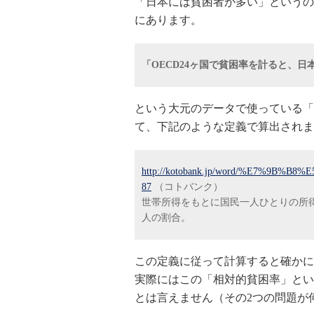
「日本には貧困者が多い」というの
にあります。
「OECD24ヶ国で貧困率を計ると、
という大元のデータで使っている「
て、下記のような定義で算出されま
http://kotobank.jp/word/%E7%9
87
（コトバンク）
世帯所得をもとに国民一人ひとりの所
人の割合。
この定義に従って計算すると確かに
実際にはこの「相対的貧困率」とい
とは言えません（その2つの問題が