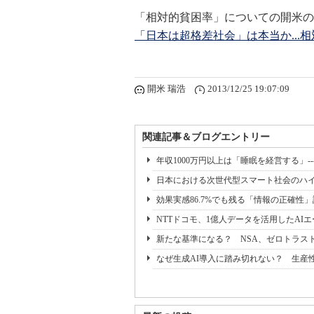
「相対的貧困率」についての開米の
「日本は超格差社会」は本当か...
開米 瑞浩
2013/12/25 19:07:09
関連記事＆ブログエントリー
年収1000万円以上は「睡眠を経営する」--
日本における次世代型スマート社会のハイ
効果実感86.7%でも残る「情報の正確性」
NTTドコモ、1億人データを活用したAI
新たな基準になる？ NSA、ゼロトラスト実
なぜ生成AI導入に踏み切れない？ 生産