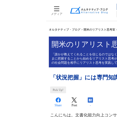
メディア
オルタナティブ・ブログ
>
開米のリアリスト思考室
開米のリアリスト
「誰かが教えてくれることを信じるのではな
まに把握することから始めるリアリスト思考
の社会問題を相手にリアリスト思考を実践し
「状況把握」には専門知
Pick Up!
Share
Post
-
こんにちは。文書化能力向上コンサ