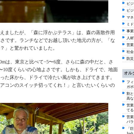
ビジネ
ビジ
マネ
ミド
事業戦
えましたが、「森に浮かぶテラス」は、森の蒸散作用
人材育
しさです。ランチなどでお越し頂いた地元の方が、「な
営業
？」と驚かれていました。
社会 
防災
00m
は、東京と比べて−
5
〜
6
度、さらに森の中だと、さ
〜
10
度くらいの心地よさです。しかも、ドライで、地面
オル
った床から、ドライで冷たい風が吹き上げてきます。
フィ
アコンのスイッチ切ってくれ！」と言いたいくらいの
ガポ
割と
高な
営業
てる
営業
パラ
「巨
Jo