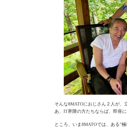
そんな
8MATO
におじさん２人が、
あ、
IT
界隈の方たちならば、即座に
ところ、いま
8MATO
では、ある
"
極