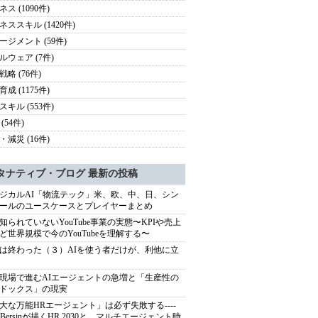
ス (1090件)
ネススキル (1420件)
ージメント (59件)
ルウェア (7件)
略 (76件)
成 (1175件)
スキル (553件)
(54件)
・減災 (16件)
タナティブ・ブログ 最新の投稿
ジカルAI「物流テック」米、欧、中、日、シン
ールのユースケースとプレイヤーまとめ
知られていないYouTube事業の実態〜KPIや売上
ど世界規模で今のYouTubeを理解する〜
は終わった（３）AIを使う者だけが、利他に立
現場で進むAIエージェントの急増と「生産性の
ドックス」の現実
大な万能HRエージェント」は必ず失敗する----
sh Bersinが描くHR 2030と、マルチエージェント時