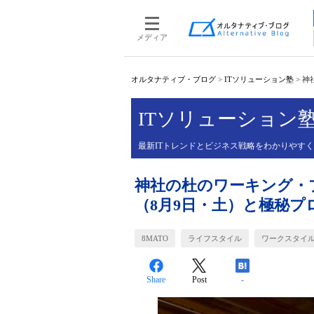
メディア
オルタナティブ・ブログ
>
ITソリューション塾
>
神
ITソリューション
最新ITトレンドとビジネス戦略をわかりやす
神社の杜のワーキング・プレ
（8月9日・土）と極秘プ
8MATO
ライフスタイル
ワークスタイ
Share
Post
-