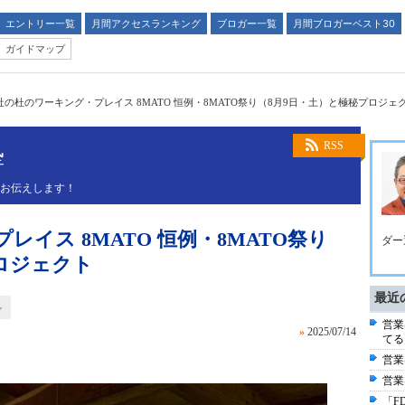
エントリー一覧
月間アクセスランキング
ブロガー一覧
月間ブロガーベスト30
ガイドマップ
社の杜のワーキング・プレイス 8MATO 恒例・8MATO祭り（8月9日・土）と極秘プロジェ
塾
RSS
くお伝えします！
イス 8MATO 恒例・8MATO祭り
ダー
ロジェクト
最近
ル
営業
»
2025/07/14
てる
営業
営業
「F