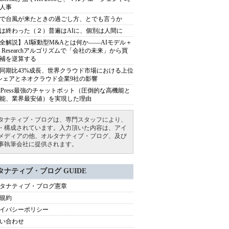
人事
で台風が来たときの過ごし方、とでも言うか
は終わった（２）普遍はAIに、個別は人間に
全解説】AI駆動型M&Aとは何か――AIモデル＋
ep Researchアルゴリズムで「会社の未来」から買
補を逆算する
同期比43%成長、世界クラウド市場における上位
シェアとネオクラウド企業9社の影響
rdPress最強のチャットボット（圧倒的な高機能と
能、業界最安値）を実現した理由
タナティブ・ブログは、専門スタッフにより、
・構成されています。入力頂いた内容は、アイ
メディアの他、オルタナティブ・ブログ、及び
事執筆会社に提供されます。
タナティブ・ブログ GUIDE
タナティブ・ブログ憲章
規約
イバシーポリシー
い合わせ