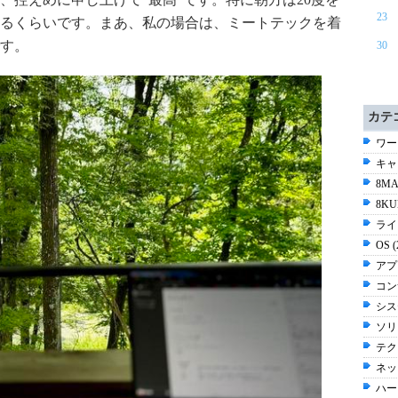
23
るくらいです。まあ、私の場合は、ミートテックを着
す。
30
カテ
ワー
キャリ
8MA
8KU
ライ
OS 
アプ
コン
シス
ソリ
テク
ネッ
ハー