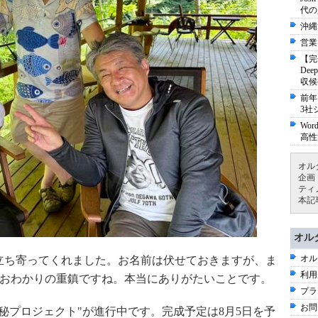
代の
沖縄
営業
【完
De
収候
前年
3社
Wo
高性
オル
企画
ティ
本記
オル
オル
立ち寄ってくれました。お名前は伏せておきますが、ま
利用
おわかりの重鎮ですね。本当にありがたいことです。
プラ
お問
秘プロジェクト
"
が進行中です。完成予定は
8
月
5
日を予