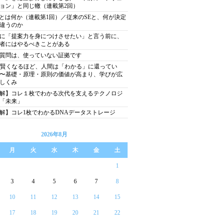
ョン」と同じ轍（連載第2回）
Eとは何か（連載第1回）／従来のSEと、何が決定
違うのか
に「提案力を身につけさせたい」と言う前に、
者にはやるべきことがある
質問は、使っていない証拠です
が賢くなるほど、人間は「わかる」に還ってい
〜基礎・原理・原則の価値が高まり、学びが広
しくみ
解】コレ１枚でわかる次代を支えるテクノロジ
「未来」
解】コレ1枚でわかるDNAデータストレージ
2026年8月
月
火
水
木
金
土
1
3
4
5
6
7
8
10
11
12
13
14
15
17
18
19
20
21
22