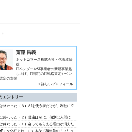
クト
斎藤 昌義
ネットコマース株式会社
・代表取締
役
ITベンダーやSI事業者の新規事業起
ち上げ、IT部門のIT戦略策定やベン
選定の支援
» 詳しいプロフィール
のエントリー
は終わった（３）AIを使う者だけが、利他に立
は終わった（２）普遍はAIに、個別は人間に
は終わった（１）会ってもらえる理由が消えた
DE」を化粧まわしにするな／30年前の「ソリュ