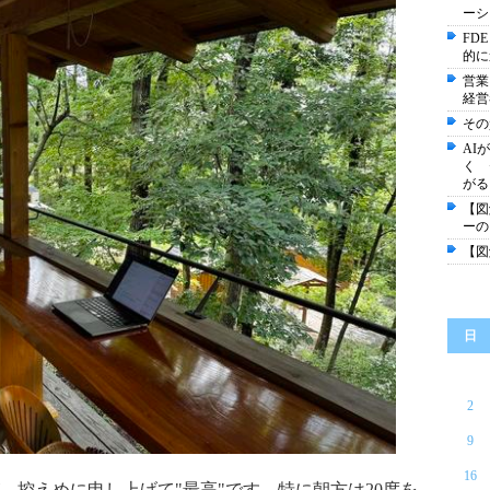
ーシ
FD
的に
営業
経営
その
AI
く 
がる
【図
ーの
【図
日
2
9
16
、控えめに申し上げて
"
最高
"
です。特に朝方は
20
度を