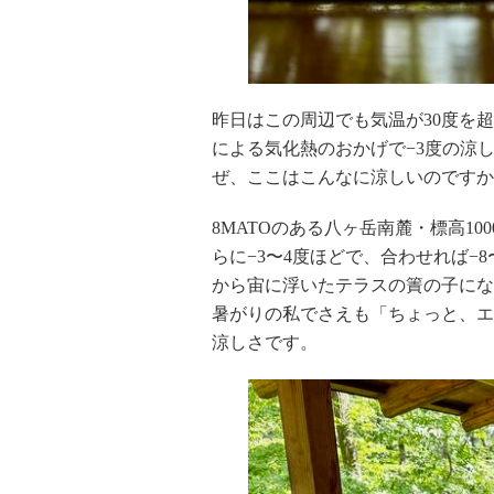
昨日はこの周辺でも気温が
30
度を超
による気化熱のおかげで−
3
度の涼
ぜ、ここはこんなに涼しいのですか
8MATO
のある八ヶ岳南麓・標高
10
らに−
3
〜
4
度ほどで、合わせれば−
8
から宙に浮いたテラスの簀の子にな
暑がりの私でさえも「ちょっと、エ
涼しさです。