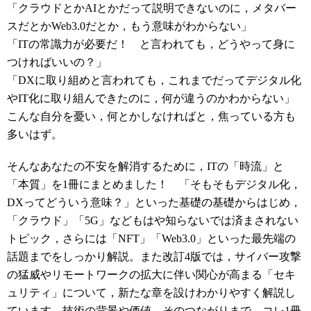
「クラウドとかAIとかだって説明できないのに，メタバー
スだとかWeb3.0だとか，もう意味がわからない」
「ITの常識力が必要だ！ と言われても，どうやって身に
つければいいの？」
「DXに取り組めと言われても，これまでだってデジタル化
やIT化に取り組んできたのに，何が違うのかわからない」
こんな自分を憂い，何とかしなければと，焦っている方も
多いはず。
そんなあなたの不安を解消するために，ITの「時流」と
「本質」を1冊にまとめました！ 「そもそもデジタル化，
DXってどういう意味？」といった基礎の基礎からはじめ，
「クラウド」「5G」などもはや知らないでは済まされない
トピック，さらには「NFT」「Web3.0」といった最先端の
話題までをしっかり解説。また改訂4版では，サイバー攻撃
の猛威やリモートワークの拡大に伴い関心が高まる「セキ
ュリティ」について，新たな章を設けわかりやすく解説し
ています。技術の背景や価値，そのつながりまで，コレ1冊