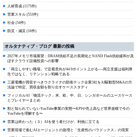
人材育成 (1175件)
営業スキル (553件)
社会 (54件)
防災・減災 (16件)
オルタナティブ・ブログ 最新の投稿
2027年メモリ市場展望：DRAM供給不足の長期化とNAND Flash供給緩和が及
ぼすクラウド設備投資への影響
「両立しやすい職場」で定着意向が44.9ポイント上がる----両立支援は福利厚
生ではなく、リテンション戦略である
三菱電機が買収すべきウクライナの防衛テック企業3社をAI駆動型M&Aの方
法論で特定、買収金額を割り出すケーススタディ
フィジカルAI「物流テック」米、欧、中、日、シンガポールのユースケース
とプレイヤーまとめ
割と知られていないYouTube事業の実態〜KPIや売上高など世界規模で今の
YouTubeを理解する〜
営業は終わった（３）AIを使う者だけが、利他に立てる
営業現場で進むAIエージェントの急増と「生産性のパラドックス」の現実