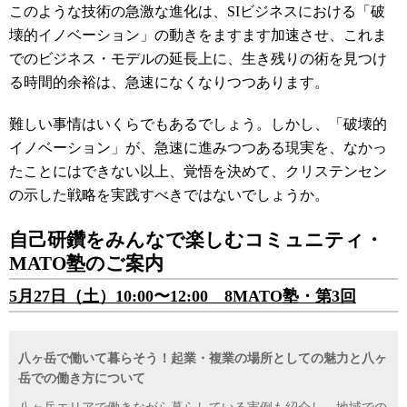
このような技術の急激な進化は、
SI
ビジネスにおける「破
壊的イノベーション」の動きをますます加速させ、これま
でのビジネス・モデルの延長上に、生き残りの術を見つけ
る時間的余裕は、急速になくなりつつあります。
難しい事情はいくらでもあるでしょう。しかし、「破壊的
イノベーション」が、急速に進みつつある現実を、なかっ
たことにはできない以上、覚悟を決めて、クリステンセン
の示した戦略を実践すべきではないでしょうか。
自己研鑽をみんなで楽しむコミュニティ・
MATO
塾のご案内
5
月
27
日（土）
10:00
〜
12:00
8MATO
塾・第
3
回
八ヶ岳で働いて暮らそう！起業・複業の場所としての魅力と八ヶ
岳での働き方について