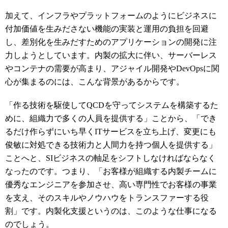
加えて、インフラやプラットフォームのようにビジネスに
付加価値を生みださない機能の実装と運用の負担を回避
し、差別化を生みだすためのアプリケーションの開発に注
力しようとしています。内製の拡大に伴い、サーバーレス
やコンテナの需要が高まり、アジャイル開発や
DevOps
に関
心が集まるのには、こんな背景があるからです。
「作る技術を駆使して
QCD
を守ってシステムを構築するた
めに、組織力で多くの人員を提供する」ことから、「でき
るだけ作らずにいち早く
IT
サービスを立ち上げ、変更にも
俊敏に対処できる技術力と人間力を持つ個人を提供する」
ことへと、
SI
ビジネスの軸足をシフトしなければならなく
なったのです。つまり、「お客様が組織する内製チームに
優秀なエンジニアを参加させ、高い専門性でお客様の事業
を支え、そのスキルやノウハウをトランスファーする役
割」です。内製化支援というのは、このような仕事になる
のでしょう。