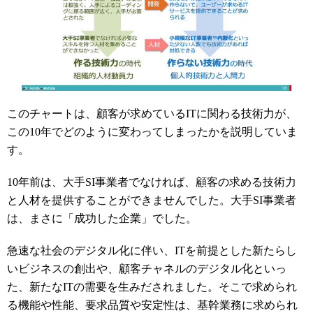
このチャートは、顧客が求めている
IT
に関わる技術力が、
この
10
年でどのように変わってしまったかを説明していま
す。
10
年前は、大手
SI
事業者でなければ、顧客の求める技術力
と人材を提供することができませんでした。大手
SI
事業者
は、まさに「成功した企業」でした。
急速な社会のデジタル化に伴い、
IT
を前提とした新たらし
いビジネスの創出や、顧客チャネルのデジタル化といっ
た、新たな
IT
の需要を生みだされました。そこで求められ
る機能や性能、要求品質や安定性は、基幹業務に求められ