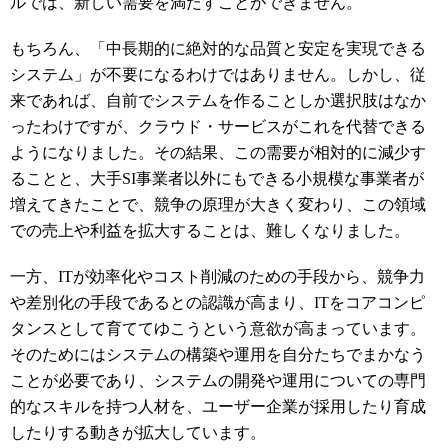
ルでは、新しい需要を満たすことができません。
もちろん、「中長期的に絶対的な品質と安定を実現できる
システム」が不要になるわけではありません。しかし、従
来であれば、自前でシステムを作ることしか選択肢はなか
ったわけですが、クラウド・サービスがこれを代替できる
ようになりました。その結果、この需要が相対的に減少す
ることと、大手
SI
事業者以外にもできる小規模な事業者が
増えてきたことで、競争の原理が大きく変わり、この領域
での売上や利益を拡大することは、難しくなりました。
一方、
IT
が効率化やコスト削減のための手段から、競争力
や差別化の手段であるとの認識が高まり、
IT
をコアコンピ
タンスとして育ててゆこうという意欲が高まっています。
そのためにはシステムの構築や運用を自分たちでまかなう
ことが必要であり、システムの開発や運用についての専門
的なスキルを持つ人材を、ユーザー企業が採用したり育成
したりする動きが拡大しています。