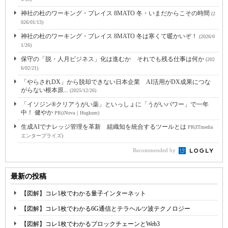
神社の杜のワーキング・プレイス 8MATO 冬・いまだからこその時間
(2
026/01/13)
神社の杜のワーキング・プレイス 8MATO 冬は寒くて暖かいぞ！
(2026/0
1/26)
保守の「脱・人月ビジネス」化は進むか それでも残る仕事は何か
(202
6/02/21)
「やらされDX」から脱却できない日本企業 AI活用がDX成果につな
がらない根本原...
(2025/12/26)
「イソジン®クリアうがい薬」といっしょに「うがいパワー」で一年
中！ 健やか
PR(iNova｜Hugkum)
生成AIでナレッジ管理を革新 組織知を統合するツールとは
PR(ITmedia
エンタープライズ)
Recommended by
最新の投稿
【図解】コレ1枚でわかる量子インターネット
【図解】コレ1枚でわかる6G通信とテラヘルツ波テクノロジー
【図解】コレ1枚でわかるブロックチェーンとWeb3