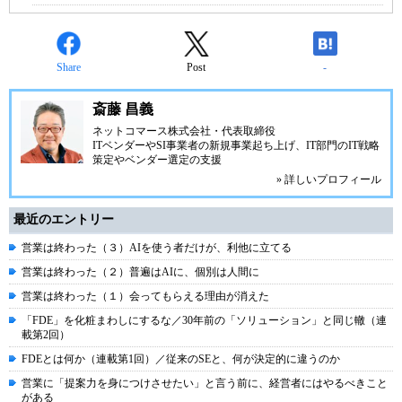
Share
Post
-
斎藤 昌義
ネットコマース株式会社
・代表取締役
ITベンダーやSI事業者の新規事業起ち上げ、IT部門のIT戦略
策定やベンダー選定の支援
» 詳しいプロフィール
最近のエントリー
営業は終わった（３）AIを使う者だけが、利他に立てる
営業は終わった（２）普遍はAIに、個別は人間に
営業は終わった（１）会ってもらえる理由が消えた
「FDE」を化粧まわしにするな／30年前の「ソリューション」と同じ轍（連
載第2回）
FDEとは何か（連載第1回）／従来のSEと、何が決定的に違うのか
営業に「提案力を身につけさせたい」と言う前に、経営者にはやるべきこと
がある