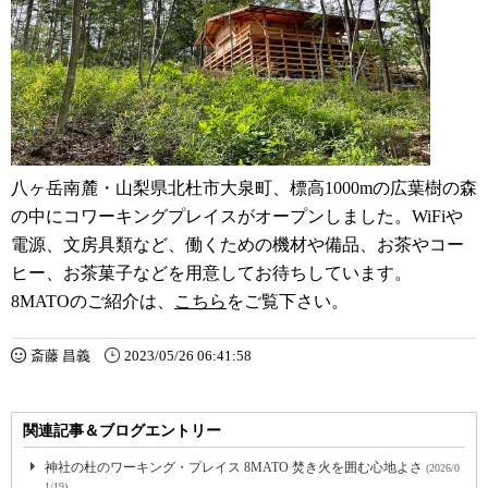
八ヶ岳南麓・山梨県北杜市大泉町、標高1000mの広葉樹の森
の中にコワーキングプレイスがオープンしました。WiFiや
電源、文房具類など、働くための機材や備品、お茶やコー
ヒー、お茶菓子などを用意してお待ちしています。
8MATOのご紹介は、
こちら
をご覧下さい。
斎藤 昌義
2023/05/26 06:41:58
関連記事＆ブログエントリー
神社の杜のワーキング・プレイス 8MATO 焚き火を囲む心地よさ
(2026/0
1/19)