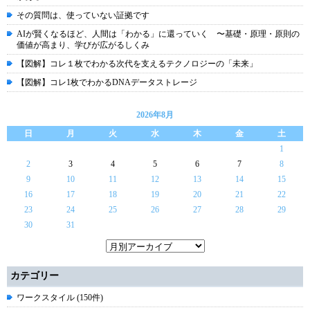
その質問は、使っていない証拠です
AIが賢くなるほど、人間は「わかる」に還っていく 〜基礎・原理・原則の
価値が高まり、学びが広がるしくみ
【図解】コレ１枚でわかる次代を支えるテクノロジーの「未来」
【図解】コレ1枚でわかるDNAデータストレージ
2026年8月
日
月
火
水
木
金
土
1
2
3
4
5
6
7
8
9
10
11
12
13
14
15
16
17
18
19
20
21
22
23
24
25
26
27
28
29
30
31
カテゴリー
ワークスタイル (150件)