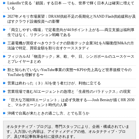
LinkedInで見る「鎖国」する日本 ― でも、世界で輝く日本人は確実に増えて
いる
2027年メモリ市場展望：DRAM供給不足の長期化とNAND Flash供給緩和が及
ぼすクラウド設備投資への影響
「両立しやすい職場」で定着意向が44.9ポイント上がる----両立支援は福利厚
生ではなく、リテンション戦略である
三菱電機が買収すべきウクライナの防衛テック企業3社をAI駆動型M&Aの方
法論で特定、買収金額を割り出すケーススタディ
フィジカルAI「物流テック」米、欧、中、日、シンガポールのユースケース
とプレイヤーまとめ
割と知られていないYouTube事業の実態〜KPIや売上高など世界規模で今の
YouTubeを理解する〜
営業は終わった（３）AIを使う者だけが、利他に立てる
営業現場で進むAIエージェントの急増と「生産性のパラドックス」の現実
「巨大な万能HRエージェント」は必ず失敗する----Josh Bersinが描くHR 2030
と、マルチエージェント時代の人事
沖縄で台風が来たときの過ごし方、とでも言うか
オルタナティブ・ブログは、専門スタッフにより、企画・構成されていま
す。入力頂いた内容は、アイティメディアの他、オルタナティブ・ブロ
グ、及び本記事執筆会社に提供されます。