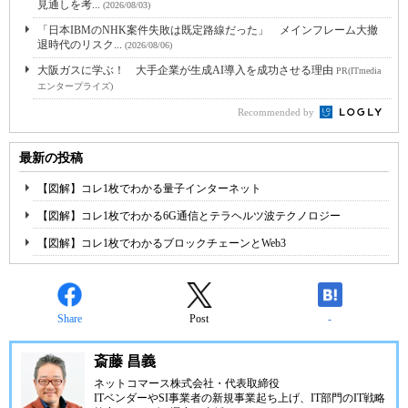
見通しを考...
(2026/08/03)
「日本IBMのNHK案件失敗は既定路線だった」 メインフレーム大撤
退時代のリスク...
(2026/08/06)
大阪ガスに学ぶ！ 大手企業が生成AI導入を成功させる理由
PR(ITmedia
エンタープライズ)
Recommended by
最新の投稿
【図解】コレ1枚でわかる量子インターネット
【図解】コレ1枚でわかる6G通信とテラヘルツ波テクノロジー
【図解】コレ1枚でわかるブロックチェーンとWeb3
Share
Post
-
斎藤 昌義
ネットコマース株式会社
・代表取締役
ITベンダーやSI事業者の新規事業起ち上げ、IT部門のIT戦略