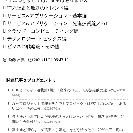
下記につきましては、変更はありません。
 ITの歴史と最新のトレンド編
 サービス&アプリケーション・基本編
 サービス&アプリケーション・先進技術編／IoT
 クラウド・コンピューティング編
 テクノロジー･トピックス編
 ビジネス戦略編・その他
斎藤 昌義
2021/11/01 06:43:19
関連記事＆ブログエントリー
FDEとは何か（連載第1回）／従来のSEと、何が決定的に違うのか
(2026/
08/03)
なぜプロジェクト管理を学んでもプロジェクトは成功しないのか、ある
いはケーキの工程...
(2026/07/28)
冬の冷たい海で叫んだ英雄の名言とはいったい何か。無料版7モデルに
聞いたら微妙だっ...
(2026/07/28)
富士通とNECは「AI需要の手応え」をどう語った？ 2026年下半期の