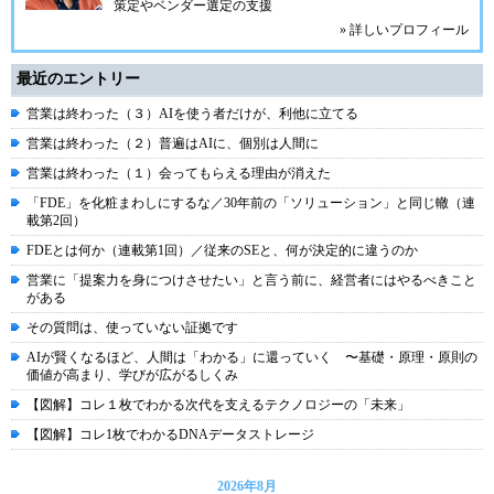
策定やベンダー選定の支援
» 詳しいプロフィール
最近のエントリー
営業は終わった（３）AIを使う者だけが、利他に立てる
営業は終わった（２）普遍はAIに、個別は人間に
営業は終わった（１）会ってもらえる理由が消えた
「FDE」を化粧まわしにするな／30年前の「ソリューション」と同じ轍（連
載第2回）
FDEとは何か（連載第1回）／従来のSEと、何が決定的に違うのか
営業に「提案力を身につけさせたい」と言う前に、経営者にはやるべきこと
がある
その質問は、使っていない証拠です
AIが賢くなるほど、人間は「わかる」に還っていく 〜基礎・原理・原則の
価値が高まり、学びが広がるしくみ
【図解】コレ１枚でわかる次代を支えるテクノロジーの「未来」
【図解】コレ1枚でわかるDNAデータストレージ
2026年8月