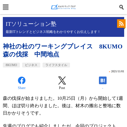
ITソリューション塾
最新ITトレンドとビジネス戦略をわかりやすくお伝えします！
神社の杜のワーキングプレイス 8KUMO
森の伐採 中間地点
8KUMO
ビジネス
ライフスタイル
»
2021/11/01
Share
Post
-
森の伐採が始まりました。
10
月
25
日（月）から開始して
1
週
間、ほぼ切り終わりました。後は、材木の搬出と整地に数
日かかりそうです。
先週のブログでも紹介しましたが、今回のプロジェクト