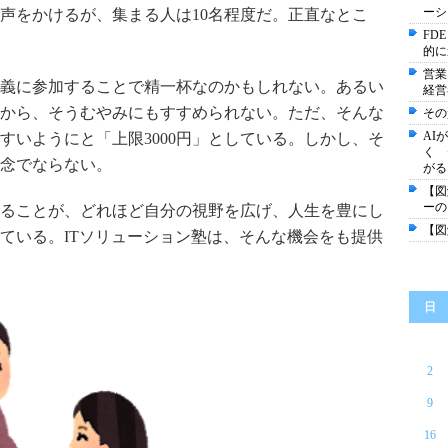
ーシ
声をかけるが、集まる人は10名程度だ。正直なとこ
FD
的に
営業
義に参加することで精一杯なのかもしれない。あるい
経営
から、そうむやみにもすすめられない。ただ、そんな
その
AI
すいようにと「上限3000円」としている。しかし、そ
く 
念でならない。
がる
【図
ーの
ることが、どれほど自分の視野を広げ、人生を豊にし
【図
ている。ITソリューション塾は、そんな機会をも提供
日
2
9
16