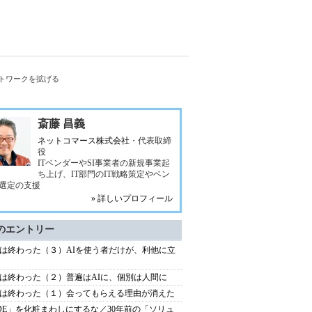
トワークを拡げる
斎藤 昌義
ネットコマース株式会社
・代表取締
役
ITベンダーやSI事業者の新規事業起
ち上げ、IT部門のIT戦略策定やベン
選定の支援
» 詳しいプロフィール
のエントリー
は終わった（３）AIを使う者だけが、利他に立
は終わった（２）普遍はAIに、個別は人間に
は終わった（１）会ってもらえる理由が消えた
DE」を化粧まわしにするな／30年前の「ソリュ