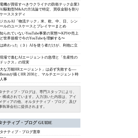
電機が買収すべきウクライナの防衛テック企業3
AI駆動型M&Aの方法論で特定、買収金額を割り
ケーススタディ
ジカルAI「物流テック」米、欧、中、日、シン
ールのユースケースとプレイヤーまとめ
知られていないYouTube事業の実態〜KPIや売上
ど世界規模で今のYouTubeを理解する〜
は終わった（３）AIを使う者だけが、利他に立
現場で進むAIエージェントの急増と「生産性の
ドックス」の現実
大な万能HRエージェント」は必ず失敗する----
sh Bersinが描くHR 2030と、マルチエージェント時
人事
タナティブ・ブログは、専門スタッフにより、
・構成されています。入力頂いた内容は、アイ
メディアの他、オルタナティブ・ブログ、及び
事執筆会社に提供されます。
タナティブ・ブログ GUIDE
タナティブ・ブログ憲章