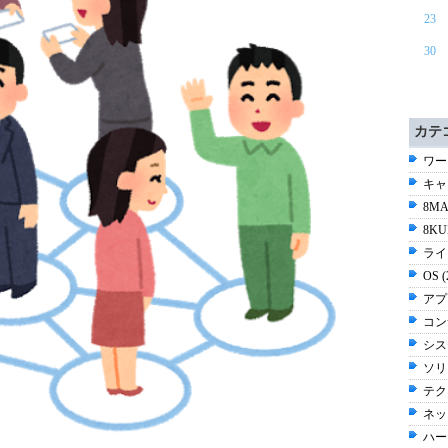
23
30
カテ
ワー
キャリ
8MA
8KU
ライ
OS 
アプ
コン
シス
ソリ
テク
ネッ
ハー