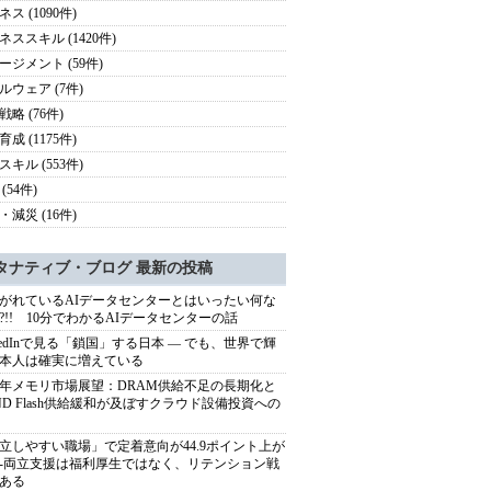
ス (1090件)
ネススキル (1420件)
ージメント (59件)
ルウェア (7件)
略 (76件)
成 (1175件)
スキル (553件)
(54件)
・減災 (16件)
タナティブ・ブログ 最新の投稿
がれているAIデータセンターとはいったい何な
?!! 10分でわかるAIデータセンターの話
nkedInで見る「鎖国」する日本 ― でも、世界で輝
本人は確実に増えている
27年メモリ市場展望：DRAM供給不足の長期化と
ND Flash供給緩和が及ぼすクラウド設備投資への
立しやすい職場」で定着意向が44.9ポイント上が
---両立支援は福利厚生ではなく、リテンション戦
ある