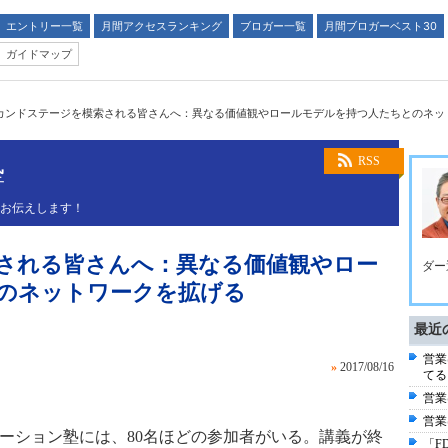
エントリー一覧
月間アクセスランキング
ブロガー一覧
月間ブロガーベスト30
ガイドマップ
カンドステージを模索される皆さんへ：異なる価値観やロールモデルを持つ人たちとのネッ
塾
RSS
くお伝えします！
される皆さんへ：異なる価値観やロー
ダー
のネットワークを拡げる
最近
営業
»
2017/08/16
てる
営業
営業
ューション塾には、80名ほどの参加者がいる。講義が終
「F