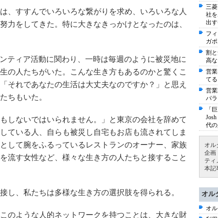
三菱
は、すすんでいろいろな繋がりを求め、いろいろな人
社を
出す
努力をしてきた。特に大きなきっかけとなったのは、
フィ
ガポ
割と
ランティア活動に関わり、一時は毎週のように被災地に
高な
生の人たちがいた。こんな生き方もあるのかと驚くこ
営業
てる
「それであなたの生活は大丈夫なのですか？」と思え
営業
たちもいた。
パラ
「巨
Jo
もしないではいられません。」と東京の会社を辞めて
代の
している人、自らも被災し自宅もお店も流されてしま
として腕をふるっているレストランのオーナー、家族
オル
企画
を流す女性など、様々な生き方の人たちと接すること
ティ
本記
接し、私たちは多様な生き方の選択肢を得られる。
オル
オル
このような人的ネットワークを持つことは、大きな財