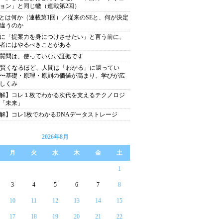
ョン」と同じ轍（連載第2回）
Eとは何か（連載第1回）／従来のSEと、何が決定
違うのか
に「提案力を身につけさせたい」と言う前に、
者にはやるべきことがある
質問は、使っていない証拠です
が賢くなるほど、人間は「わかる」に還ってい
〜基礎・原理・原則の価値が高まり、学びが広
しくみ
解】コレ１枚でわかる次代を支えるテクノロジ
「未来」
解】コレ1枚でわかるDNAデータストレージ
2026年8月
月
火
水
木
金
土
1
3
4
5
6
7
8
10
11
12
13
14
15
17
18
19
20
21
22