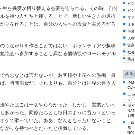
ビジネ
、人生を幾度か切り替える必要を迫られる。その時、自分
ビジ
ルを持つ人たちと接することで、新しい生き方の選択
マネ
がりを作ることは、自分の人生への投資と言えるだろ
ミド
事業戦
人材育
のつながりを作ることではない。ボランティアや趣味
営業
社会 
勉強会へ参加することも異なる価値観やロールモデル
防災
オル
で呑むなとは言わないが、お客様や上司への愚痴、身
ば、時間浪費だ。それよりも、自分とは世界の違う人
今騒
のか
Li
く日
で酒やたばこは一切やらなかった。しかし、営業という
20
NA
も多かった。同僚たちとも毎日のように呑み（といっ
影響
オケで歌っていた。ああ、なんともったいないこと
「両
る-
ながりを持つべきだったと後悔している。
略で