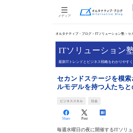
メディア
オルタナティブ・ブログ
>
ITソリューション塾
>
セ
ITソリューション
最新ITトレンドとビジネス戦略をわかりやす
セカンドステージを模索
ルモデルを持つ人たちと
ビジネススキル
社会
Share
Post
-
毎週水曜日の夜に開催するITソリ