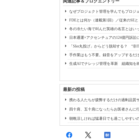
関連記事＆ブログエントリー
なぜプロジェクト管理を学んでもプロジェ
FDEとは何か（連載第1回）／従来のSE
冬の冷たい海で叫んだ英雄の名言とはいっ
日本通運×アクセンチュアの124億円訴訟
「SIer丸投げ」からどう脱却する？ “非I
手作業はもう不要。録音をアップするだけ
生成AIでナレッジ管理を革新 組織知を
最新の投稿
携わる人たちが疲弊するだけの過剰品質
四十肩、五十肩になったらお医者さんに
朝晩涼しければ猛暑日でも過ごしやすい