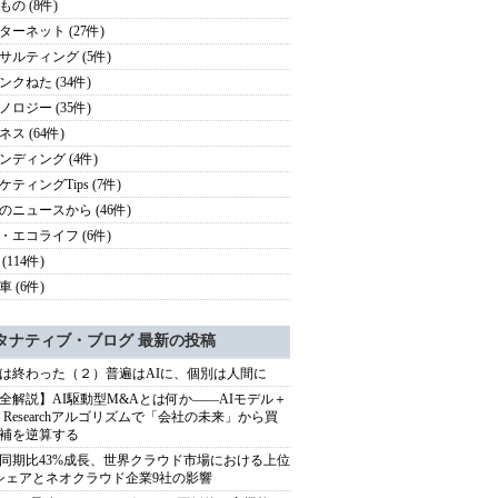
もの (8件)
ターネット (27件)
サルティング (5件)
ンクねた (34件)
ノロジー (35件)
ス (64件)
ンディング (4件)
ケティングTips (7件)
のニュースから (46件)
・エコライフ (6件)
(114件)
 (6件)
タナティブ・ブログ 最新の投稿
は終わった（２）普遍はAIに、個別は人間に
全解説】AI駆動型M&Aとは何か――AIモデル＋
ep Researchアルゴリズムで「会社の未来」から買
補を逆算する
同期比43%成長、世界クラウド市場における上位
シェアとネオクラウド企業9社の影響