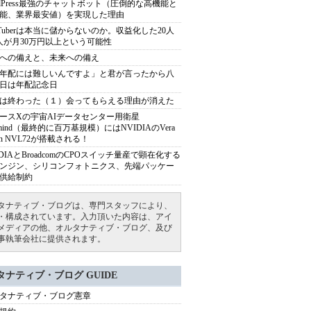
rdPress最強のチャットボット（圧倒的な高機能と
能、業界最安値）を実現した理由
uTuberは本当に儲からないのか。収益化した20人
人が月30万円以上という可能性
への備えと、未来への備え
年配には難しいんですよ」と君が言ったから八
日は年配記念日
は終わった（１）会ってもらえる理由が消えた
ースXの宇宙AIデータセンター用衛星
armind（最終的に百万基規模）にはNVIDIAのVera
bin NVL72が搭載される！
IDIAとBroadcomのCPOスイッチ量産で顕在化する
ンジン、シリコンフォトニクス、先端パッケー
供給制約
タナティブ・ブログは、専門スタッフにより、
・構成されています。入力頂いた内容は、アイ
メディアの他、オルタナティブ・ブログ、及び
事執筆会社に提供されます。
タナティブ・ブログ GUIDE
タナティブ・ブログ憲章