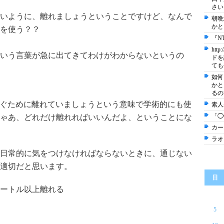
さい
いように、離れましょうということですけど、なんで
朝晩
かと
を使う？？
『N
ht
いう言葉が急に出てきてわけがわからないというの
ドを
ても
如何
かと
るの
染症拡大を防ぐために離れていましょうという意味で学術的にも使
素人
「◯
ゃあ、どれだけ離れればいいんだよ、ということにな
カー
ラオ
日常的に気をつけなければならないときに、通じない
適切だと思います。
日
ートル以上離れる
5