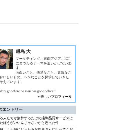
磯島 大
マーケティング、東南アジア、ICT
にまつわるテーマを追いかけていま
す。
面白いこと、快適なこと、素敵なこ
おいしいもの、ヘンなことを探求していきた
考えています。
oldly go where no man has gone before."
» 詳しいプロフィール
のエントリー
る人たちが疲弊するだけの過剰品質サービスは
たほうがいいんじゃないかと思った件
肩、五十肩になったらお医者さんに行ってくだ