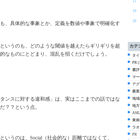
12
19
26
も、具体的な事象とか、定義を数値や事象で明確化す
というのも、どのような閾値を越えたらギリギリを超
カテ
的なものにとどまり、混乱を招くだけでしょう。
タイ 
PR 
書評 
マー
アグ
農業 
タンスに対する違和感」は、実はここまでの話ではな
地域
地方
だ？？という点。
ASE
東南
ラオス
PR
いうのは、Social（社会的な）距離ではなくて、