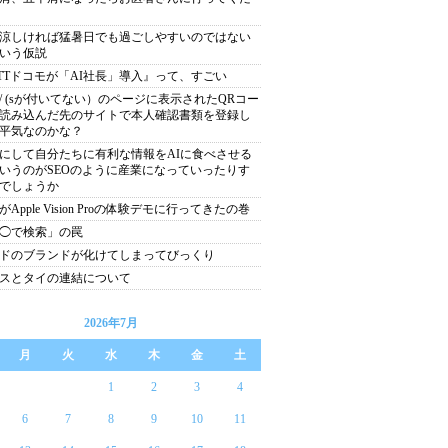
涼しければ猛暑日でも過ごしやすいのではない
いう仮説
TTドコモが「AI社長」導入』って、すごい
tp:// (sが付いてない）のページに表示されたQRコー
読み込んだ先のサイトで本人確認書類を登録し
平気なのかな？
にして自分たちに有利な情報をAIに食べさせる
いうのがSEOのように産業になっていったりす
でしょうか
がApple Vision Proの体験デモに行ってきたの巻
◯で検索」の罠
ドのブランドが化けてしまってびっくり
スとタイの連結について
2026年7月
月
火
水
木
金
土
1
2
3
4
6
7
8
9
10
11