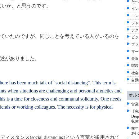
たべ
じゃないか、と思うのです。
イン
コン
ジャ
テク
ていたのですが、同じことを考えている人がいるのを
ビジネ
ブラ
マー
述がありました。
最近
環境
社会 
自動車
here has been much talk of "social distancing". This term is
ants when situations are challenging and personal anxieties and
オル
 This is a time for closeness and communal solidarity. One needs
営業
riends or working colleagues. The necessity is for physical
【完
De
収候
前年
3社
ンス(social distancing)という言葉が多用されて