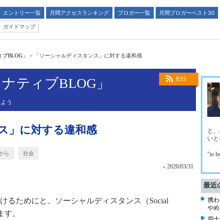
エントリー一覧
月間アクセスランキング
ブロガー一覧
月間ブロガーベスト30
ガイドマップ
ブBLOG」
>
「ソーシャルディスタンス」に対する違和感
ナティブBLOG」
RSS
しよう
ス」に対する違和感
と、
いと
から
社会
"to b
»
2020/03/31
最近
るためにと、ソーシャルディスタンス（Social
携わ
やめ
います。
四十