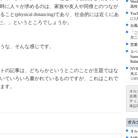
Wo
時に人々が求めるのは、家族や友人や同僚とのつなが
高性
Yo
hysical distancing)であり、社会的には近くにあ
に1
が必要なのだ。」というところでしょうか。
台風
「ご
月二
営業
うな、そんな感じです。
スペ
St
Ru
NV
トの記事は、どちらかというとこのことが主題ではな
光エ
いていろいろ書かれているものですが、これはこれで
ジの
ます。
オル
企画
ティ
本記
オル
オル