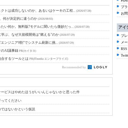
利用
プラ
クトは成功しないのか、あるいはケーキの工程...
(2026/07/28)
お問
と、何が決定的に違うのか
(2026/08/03)
たい何か。無料版7モデルに聞いたら微妙だっ...
(2026/07/28)
アイ
に学ぶ、なぜ大規模開発は“燃える”のか
(2026/07/29)
プレ
メー
Tエンジニア9割”でシステム刷新に挑...
(2026/07/29)
RSS
のAI議事録
PR(カイタヨ)
Twitt
統合するツールとは
PR(ITmedia エンタープライズ)
Recommended by
サービスはやめたほうがいいんじゃないかと思った件
行ってください
のではないかという仮説