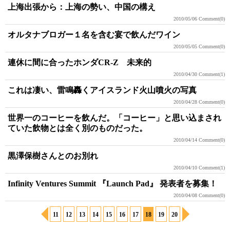
上海出張から：上海の勢い、中国の構え
2010/05/06
Comment(0)
オルタナブロガー１名を含む宴で飲んだワイン
2010/05/05
Comment(0)
連休に間に合ったホンダCR-Z 未来的
2010/04/30
Comment(1)
これは凄い、雷鳴轟くアイスランド火山噴火の写真
2010/04/28
Comment(0)
世界一のコーヒーを飲んだ。「コーヒー」と思い込まされ
ていた飲物とは全く別のものだった。
2010/04/14
Comment(0)
黒澤保樹さんとのお別れ
2010/04/10
Comment(1)
Infinity Ventures Summit 『Launch Pad』 発表者を募集！
2010/04/08
Comment(0)
11
12
13
14
15
16
17
18
19
20