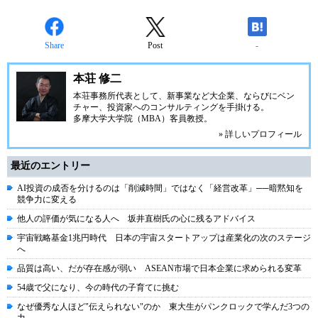
Share
Post
-
本荘 修二
本荘事務所代表として、新事業など大企業、ならびにベン
チャー、投資家へのコンサルティングを手掛ける。
多摩大学大学院（MBA）客員教授。
» 詳しいプロフィール
最近のエントリー
AI投資の成否を分けるのは「削減時間」ではなく「経営改革」──暗黙知を
競争力に変える
他人の評価が気になる人へ 坂井直樹氏の心に残るアドバイス
宇宙戦略基金1兆円時代 日本の宇宙スタートアップは産業化の次のステージ
へ
品質は高い、だが存在感が弱い ASEAN市場で日本企業に求められる変革
54歳で父になり、今の時代の子育てに挑む
なぜ優秀な人ほど"伝えられない"のか 東大生がパンクロックで学んだ3つの