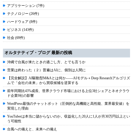
アプリケーション (7件)
テクノロジー (26件)
ハードウェア (8件)
ビジネス (143件)
社会 (69件)
オルタナティブ・ブログ 最新の投稿
沖縄で台風が来たときの過ごし方、とでも言うか
営業は終わった（２）普遍はAIに、個別は人間に
【完全解説】AI駆動型M&Aとは何か――AIモデル＋Deep Researchアルゴリズ
ムで「会社の未来」から買収候補を逆算する
前年同期比43%成長、世界クラウド市場における上位3社シェアとネオクラウ
ド企業9社の影響
WordPress最強のチャットボット（圧倒的な高機能と高性能、業界最安値）を
実現した理由
YouTuberは本当に儲からないのか。収益化した20人に1人が月30万円以上とい
う可能性
台風への備えと、未来への備え