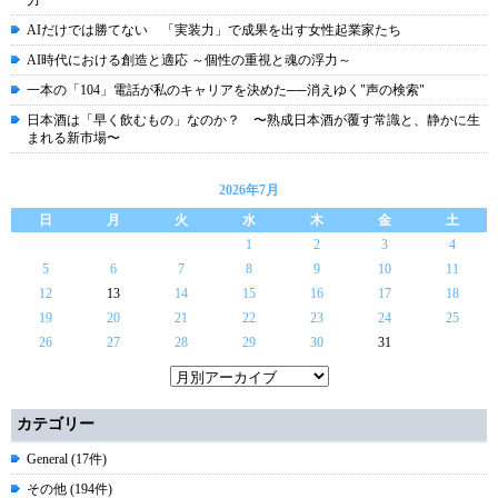
力
AIだけでは勝てない 「実装力」で成果を出す女性起業家たち
AI時代における創造と適応 ～個性の重視と魂の浮力～
一本の「104」電話が私のキャリアを決めた──消えゆく"声の検索"
日本酒は「早く飲むもの」なのか？ 〜熟成日本酒が覆す常識と、静かに生
まれる新市場〜
2026年7月
日
月
火
水
木
金
土
1
2
3
4
5
6
7
8
9
10
11
12
13
14
15
16
17
18
19
20
21
22
23
24
25
26
27
28
29
30
31
カテゴリー
General (17件)
その他 (194件)