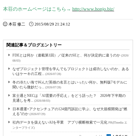
本荘のホームページはこちら→
http://www.honjo.biz/
本荘 修二
2015/08/29 21:24:12
関連記事＆ブログエントリー
FDEとは何か（連載第1回）／従来のSEと、何が決定的に違うのか
(2026/
08/03)
なぜプロジェクト管理を学んでもプロジェクトは成功しないのか、ある
いはケーキの工程...
(2026/07/28)
冬の冷たい海で叫んだ英雄の名言とはいったい何か。無料版7モデルに
聞いたら微妙だっ...
(2026/07/28)
富士通とNECは「AI需要の手応え」をどう語った？ 2026年下半期の
見通しを考...
(2026/08/03)
日本通運×アクセンチュアの124億円訴訟に学ぶ、なぜ大規模開発は“燃
える”のか
(2026/07/29)
社内データを扱えないAIを卒業 アプリ横断検索で一元化
PR(ITmedia エ
ンタープライズ)