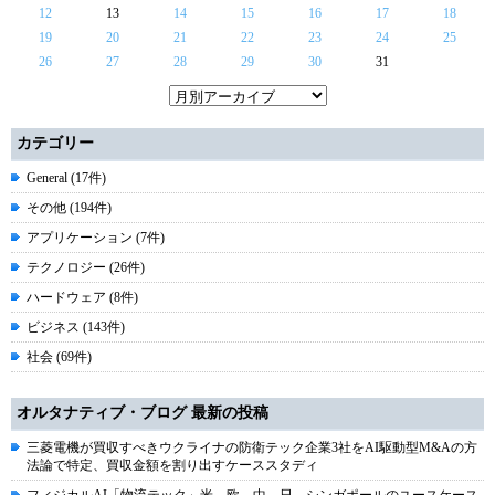
12
13
14
15
16
17
18
19
20
21
22
23
24
25
26
27
28
29
30
31
カテゴリー
General (17件)
その他 (194件)
アプリケーション (7件)
テクノロジー (26件)
ハードウェア (8件)
ビジネス (143件)
社会 (69件)
オルタナティブ・ブログ 最新の投稿
三菱電機が買収すべきウクライナの防衛テック企業3社をAI駆動型M&Aの方
法論で特定、買収金額を割り出すケーススタディ