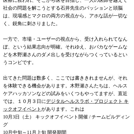
医療に救われ、そこから医を目指し、一人の医師を越えて
社会の問題を解こうとする石井先生のパッションと頭脳
は、現場感とマクロの両方の視点から、アホな話が一切な
く、鋭角に刺さりました。
一方で、市場・ユーザーの視点から、受け入れられてなん
ぼ、という結果志向が明確。それゆえ、おバカなゲームな
どを木野瀬さんのダメ出しを受けながらつくっているとい
うコンビです。
出てきた問題は数多く、ここでは書ききれませんが、それ
を体験できる機会があります。木野瀬さんたちは、ヘルス
ケアハッカソンなどの試みをいくつもやってますが、直近
では、１０月３日に
デジタルヘルスラボ・プロジェクト キ
ックオフイベント
があります。これは
10月3日（土） キックオフイベント開催 / チームビルディン
グ
10月中旬～11月上旬 開発期間