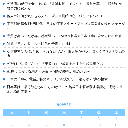
AI投資の成否を分けるのは「削減時間」ではなく「経営改革」──暗黙知を
競争力に変える
他人の評価が気になる人へ 坂井直樹氏の心に残るアドバイス
宇宙戦略基金1兆円時代 日本の宇宙スタートアップは産業化の次のステージ
へ
品質は高い、だが存在感が弱い ASEAN市場で日本企業に求められる変革
54歳で父になり、今の時代の子育てに挑む
なぜ優秀な人ほど"伝えられない"のか 東大生がパンクロックで学んだ3つの
力
AIだけでは勝てない 「実装力」で成果を出す女性起業家たち
AI時代における創造と適応 ～個性の重視と魂の浮力～
一本の「104」電話が私のキャリアを決めた──消えゆく"声の検索"
日本酒は「早く飲むもの」なのか？ 〜熟成日本酒が覆す常識と、静かに生
まれる新市場〜
2026年7月
日
月
火
水
木
金
土
1
2
3
4
5
6
7
8
9
10
11