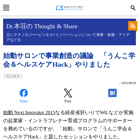
Dr.本荘の Thought & Share
主にテクノロジー×ビジネス×イノベーションについて考察・刺激・アイデ
アなどを
始動サロンで事業創造の議論 「うんこ学
会＆ヘルスケアHack」やりました
ビジネス
»
2015/08/29
Share
Post
-
始動 Next Innovator 2015
なる経産省肝いりでWiLなどが実施
の起業家・イントラプレナー育成プログラムのサポーター
を務めているのですが、「始動」サロンで「うんこ学会＆
ヘルスケアHack」と題したセッションをやりました。