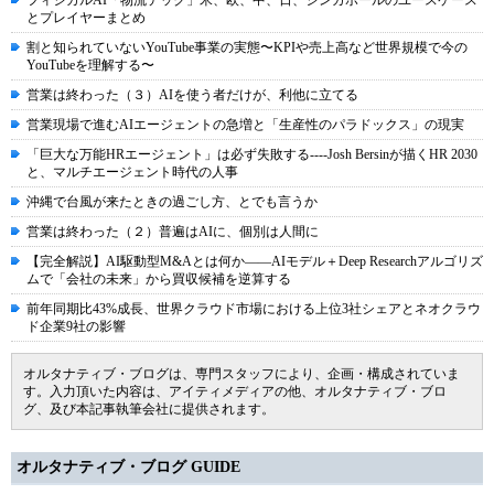
フィジカルAI「物流テック」米、欧、中、日、シンガポールのユースケース
とプレイヤーまとめ
割と知られていないYouTube事業の実態〜KPIや売上高など世界規模で今の
YouTubeを理解する〜
営業は終わった（３）AIを使う者だけが、利他に立てる
営業現場で進むAIエージェントの急増と「生産性のパラドックス」の現実
「巨大な万能HRエージェント」は必ず失敗する----Josh Bersinが描くHR 2030
と、マルチエージェント時代の人事
沖縄で台風が来たときの過ごし方、とでも言うか
営業は終わった（２）普遍はAIに、個別は人間に
【完全解説】AI駆動型M&Aとは何か――AIモデル＋Deep Researchアルゴリズ
ムで「会社の未来」から買収候補を逆算する
前年同期比43%成長、世界クラウド市場における上位3社シェアとネオクラウ
ド企業9社の影響
オルタナティブ・ブログは、専門スタッフにより、企画・構成されていま
す。入力頂いた内容は、アイティメディアの他、オルタナティブ・ブロ
グ、及び本記事執筆会社に提供されます。
オルタナティブ・ブログ GUIDE