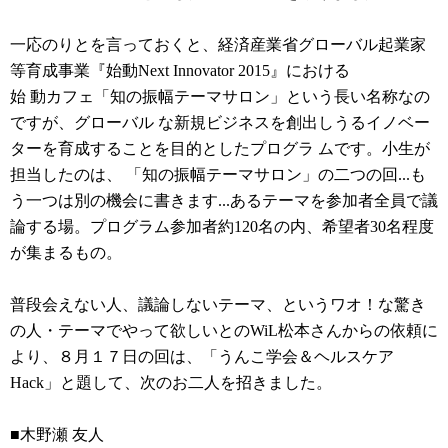
一応のりとを言っておくと、経済産業省グローバル起業家
等育成事業『始動Next Innovator 2015』における
始 動カフェ「知の振幅テーマサロン」という長い名称なの
ですが、グローバル な新規ビジネスを創出しうるイノベー
ターを育成することを目的としたプログラ ムです。小生が
担当したのは、 「知の振幅テーマサロン」の二つの回...も
う一つは別の機会に書きます...あるテーマを参加者全員で議
論する場。プログラム参加者約120名の内、希望者30名程度
が集まるもの。
普段会えない人、議論しないテーマ、というワオ！な驚き
の人・テーマでやって欲しいとのWiL松本さんからの依頼に
より、８月１７日の回は、「うんこ学会＆ヘルスケア
Hack」と題して、次のお二人を招きました。
■木野瀬 友人