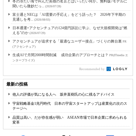
冬の冷たい海で叫んだ英雄の名言とはいったい何か。無料版7モデルに
聞いたら微妙だっ...
(2026/07/28)
富士通とNECは「AI需要の手応え」をどう語った？ 2026年下半期の
見通しを考...
(2026/08/03)
日本通運×アクセンチュアの124億円訴訟に学ぶ、なぜ大規模開発は“燃
える”のか
(2026/07/29)
アクセンチュアが追求する「最適なユーザー接点」づくりの舞台裏
PR
(アクセンチュア)
生成AIで月間2000時間削減 成功企業のアプローチとは？
PR(ITmedia エ
ンタープライズ)
Recommended by
最新の投稿
他人の評価が気になる人へ 坂井直樹氏の心に残るアドバイス
宇宙戦略基金1兆円時代 日本の宇宙スタートアップは産業化の次のス
テージへ
品質は高い、だが存在感が弱い ASEAN市場で日本企業に求められる
変革