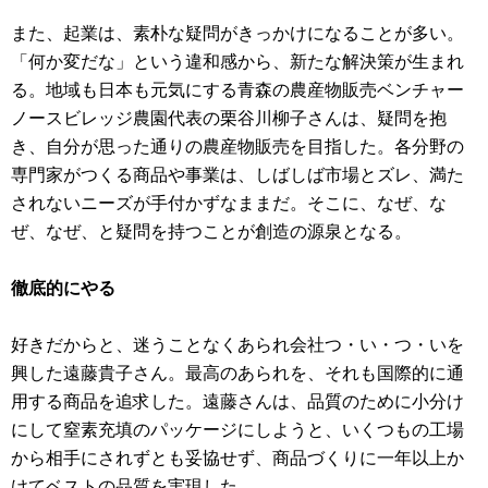
また、起業は、素朴な疑問がきっかけになることが多い。
「何か変だな」という違和感から、新たな解決策が生まれ
る。地域も日本も元気にする青森の農産物販売ベンチャー
ノースビレッジ農園代表の栗谷川柳子さんは、疑問を抱
き、自分が思った通りの農産物販売を目指した。各分野の
専門家がつくる商品や事業は、しばしば市場とズレ、満た
されないニーズが手付かずなままだ。そこに、なぜ、な
ぜ、なぜ、と疑問を持つことが創造の源泉となる。
徹底的にやる
好きだからと、迷うことなくあられ会社つ・い・つ・いを
興した遠藤貴子さん。最高のあられを、それも国際的に通
用する商品を追求した。遠藤さんは、品質のために小分け
にして窒素充填のパッケージにしようと、いくつもの工場
から相手にされずとも妥協せず、商品づくりに一年以上か
けてベストの品質を実現した。