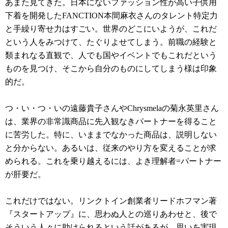
あまた見てきた。日本にないファッション性が高い子供用
下着を開発したFANCTION本間麻衣さんのタレント特定力
と手繰り寄せ力はすごい。世界のどこにいようが、これだ
という人をみつけて、たぐりよせてしまう。前職の経験と
類まれなる直観で、人でも国やイベントでもこれだという
ものを見つけ、そこから自分のものにしてしまう様は印象
的だ。
つ・い・つ・いの遠藤貴子さんやChrysmelaの菊永英里さん
は、業界の非常識商品に先入観なきパートナーを得ること
に苦労した。特に、いままでなかった商品は、説明しない
と分からない。あるいは、従来のやり方を変えることが求
められる。これを乗り越えるには、よき理解者=パートナー
が肝要だ。
これだけではない。リンクトイン創業者リードホフマン著
『スタートアップ』に、思わぬ人との巡りあわせと、後で
そういう人々に助けられるという話があるが、思いを実現