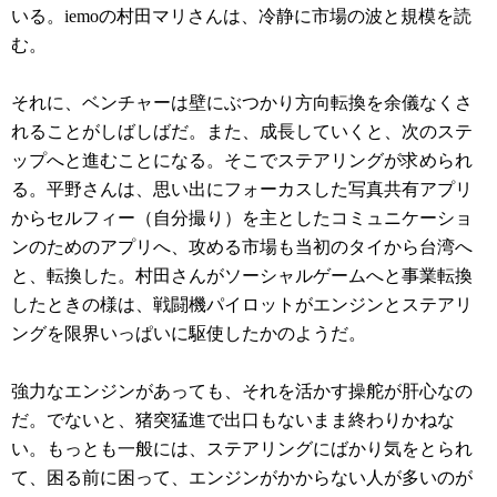
いる。iemoの村田マリさんは、冷静に市場の波と規模を読
む。
それに、ベンチャーは壁にぶつかり方向転換を余儀なくさ
れることがしばしばだ。また、成長していくと、次のステ
ップへと進むことになる。そこでステアリングが求められ
る。平野さんは、思い出にフォーカスした写真共有アプリ
からセルフィー（自分撮り）を主としたコミュニケーショ
ンのためのアプリへ、攻める市場も当初のタイから台湾へ
と、転換した。村田さんがソーシャルゲームへと事業転換
したときの様は、戦闘機パイロットがエンジンとステアリ
ングを限界いっぱいに駆使したかのようだ。
強力なエンジンがあっても、それを活かす操舵が肝心なの
だ。でないと、猪突猛進で出口もないまま終わりかねな
い。もっとも一般には、ステアリングにばかり気をとられ
て、困る前に困って、エンジンがかからない人が多いのが