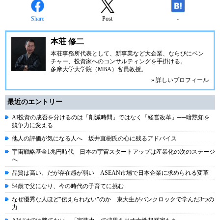
Share
Post
-
本荘 修二
本荘事務所代表として、新事業など大企業、ならびにベン
チャー、投資家へのコンサルティングを手掛ける。
多摩大学大学院（MBA）客員教授。
» 詳しいプロフィール
最近のエントリー
AI投資の成否を分けるのは「削減時間」ではなく「経営改革」──暗黙知を
競争力に変える
他人の評価が気になる人へ 坂井直樹氏の心に残るアドバイス
宇宙戦略基金1兆円時代 日本の宇宙スタートアップは産業化の次のステージ
へ
品質は高い、だが存在感が弱い ASEAN市場で日本企業に求められる変革
54歳で父になり、今の時代の子育てに挑む
なぜ優秀な人ほど"伝えられない"のか 東大生がパンクロックで学んだ3つの
力