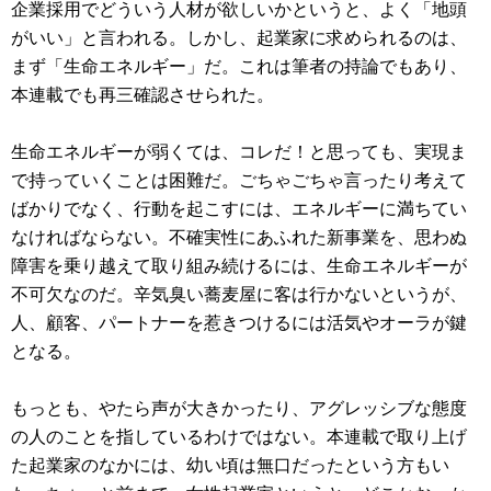
企業採用でどういう人材が欲しいかというと、よく「地頭
がいい」と言われる。しかし、起業家に求められるのは、
まず「生命エネルギー」だ。これは筆者の持論でもあり、
本連載でも再三確認させられた。
生命エネルギーが弱くては、コレだ！と思っても、実現ま
で持っていくことは困難だ。ごちゃごちゃ言ったり考えて
ばかりでなく、行動を起こすには、エネルギーに満ちてい
なければならない。不確実性にあふれた新事業を、思わぬ
障害を乗り越えて取り組み続けるには、生命エネルギーが
不可欠なのだ。辛気臭い蕎麦屋に客は行かないというが、
人、顧客、パートナーを惹きつけるには活気やオーラが鍵
となる。
もっとも、やたら声が大きかったり、アグレッシブな態度
の人のことを指しているわけではない。本連載で取り上げ
た起業家のなかには、幼い頃は無口だったという方もい