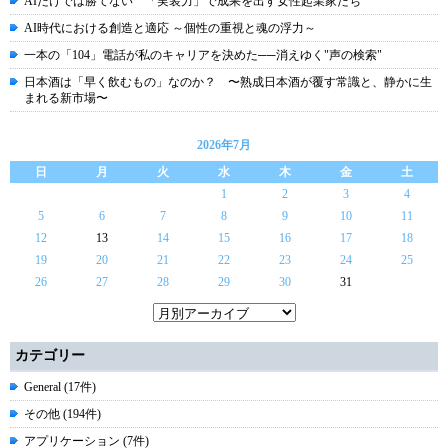
AIだけでは勝てない 「実装力」で成果を出す女性起業家たち
AI時代における創造と適応 ～個性の重視と魂の浮力～
一本の「104」電話が私のキャリアを決めた──消えゆく"声の検索"
日本酒は「早く飲むもの」なのか？ 〜熟成日本酒が覆す常識と、静かに生
まれる新市場〜
2026年7月
日
月
火
水
木
金
土
1
2
3
4
5
6
7
8
9
10
11
12
13
14
15
16
17
18
19
20
21
22
23
24
25
26
27
28
29
30
31
カテゴリー
General (17件)
その他 (194件)
アプリケーション (7件)