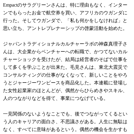
Empactのサラグリーンさんは、特に理由もなく、インター
ンでもらったお金で航空券を買い、アフリカのウガンダに
行った。そしてウガンダで、「私も何かをしなければ」と
思い立ち、アントレプレナーシップの啓蒙活動を始めた。
ジャパントラディショナルカルチャーラボの神森真理子さ
んは、大企業からベンチャーへの転職で、かつてないカル
チャーショックを受けたが、結局は経営者のそばで仕事を
して多くを学ぶことが出来た。毛見さんは、東北大震災で
コンサルティングの仕事がなくなって、新しいことをやろ
うとジャージーワンピースを商品化した。本連載に登場し
た女性起業家のほとんどが、偶然からひらめきやスキル、
人のつながりなどを得て、事業につなげている。
一見関係のないようなことでも、後でつながってくるとい
う人のキャリアの面白さ、不思議さがある。人生に無駄は
なく、すべてに意味があるという。偶然の機会を生かすも