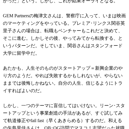
かった」という。しかし、これが結果オーライとなる。
GEM Partnersの梅津文さんは、警察庁に入って、いまは映画
のマーケティングをやっている。プレミア･リンクス関谷英
里子さんの場合は、転職もベンチャーもこれだと決めて、
そこに進む。しかしその後、やってみてから転換する、と
いうパターンだ。そしていま、関谷さんはスタンフォード
大学に留学中だ。
あたかも、人生そのものがスタートアップ＝新興企業のや
り方のようだ。やれば失敗するかもしれないが、やらない
ままでは後悔しかねない。自分の人生、信じるようにトラ
イすればよいのだ。
しかし、一つのテーマに盲信してはいけない。リーン･スタ
ートアップという事業創造の手法があるが、すぐ試してみ
て軌道修正やfail fast（早くあきらめる）するのだ。和える
の矢島里佳さんは、OB･OG訪問でマスコミ志望だった就職