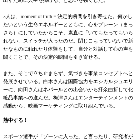
出すために人生を捧げる、と思いを強くした。
3人は、moment of truth = 決定的瞬間を引き寄せた。何かし
たいという生命エネルギーとともに、心をプレーン（まっ
さら）にしていたからこそ、素直に「いてもたってもいら
れない」スイッチが入ったのだ。閉じこもっていないで新
たなものに触れたり体験をして、自分と対話して心の声を
聞くことで、その決定的瞬間を引き寄せる。
また、そこで立ち止まらず、気づきを事業コンセプトへと
発展させている。白木さんは国際協力をエシカルジュエリ
ーに、向田さんはネパールとの出会いから紆余曲折して化
粧品事業への進んだ。梅津さんはエンターテインメントの
感動から、映画マーケティングに取り組んでいる。
熱中する！
スポーツ選手が「ゾーンに入った」と言ったり、研究者が