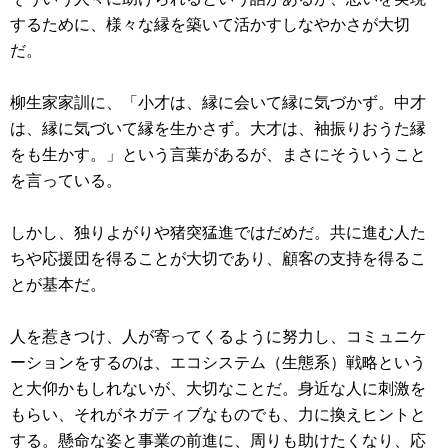
するために、様々な縁を築いて活かすしなやかさが大切
だ。
柳生家家訓に、「小才は、縁に会いて縁に気づかず。中才
は、縁に気づいて縁を生かさず。大才は、袖振りおうた縁
をも生かす。」という言葉があるが、まさにそういうこと
を言っている。
しかし、独りよがりや猪突猛進ではだめだ。共に進む人た
ちや応援団を得ることが大切であり、顧客の支持を得るこ
とが基本だ。
人を惹きつけ、人が寄ってくるように努力し、コミュニケ
ーションをするのは、エコシステム（生態系）戦略という
と大仰かもしれないが、大切なことだ。身近な人に刺激を
もらい、それがネガティブなものでも、力に換えヒントと
する。懸命な姿と事業の前進に、周りも助けたくなり、応