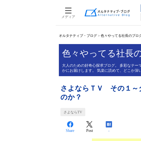
メディア
オルタナティブ・ブログ
>
色々やってる社長のブロ
色々やってる社長
大人のための好奇心探求ブログ。 多彩なテー
かにお届けします。 気楽に読めて、どこか深
さよならＴＶ その１～
のか？
さよならTV
Share
Post
-