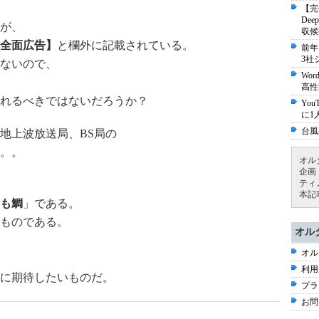
【完
De
が、
収候
全面広告】
と欄外に記載されている。
前年
3社
ないので、
Wo
高性
れるべきではないだろうか？
Yo
に1
台風
地上波放送局、BS局の
。。
オル
企画
ティ
本記
も鯛
」である。
ものである。
オル
オル
利用
に期待したいものだ。
プラ
お問