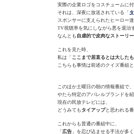
実際の企業ロゴをコスチュームに付
それは、深夜に放送されている「
タ
スポンサーに支えられたヒーロー達
TV視聴率を気にしながら悪を退治
なんとも
自虐的で皮肉なストーリー
これを見た時、
私は「
ここまで居直るとは大したも
こちらも事情は前述のクイズ番組と
このほか土曜日の朝の情報番組で、
やたら特定のアパレルブランドを紹
現在の民放テレビには、
どうみても
タイアップ
と思われる番
これからも普通の番組中に、
「
広告
」を忍び込ませる手法が多く