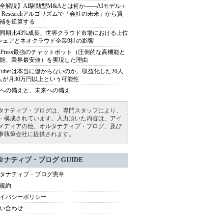
全解説】AI駆動型M&Aとは何か――AIモデル＋
ep Researchアルゴリズムで「会社の未来」から買
補を逆算する
同期比43%成長、世界クラウド市場における上位
シェアとネオクラウド企業9社の影響
rdPress最強のチャットボット（圧倒的な高機能と
能、業界最安値）を実現した理由
uTuberは本当に儲からないのか。収益化した20人
人が月30万円以上という可能性
への備えと、未来への備え
タナティブ・ブログは、専門スタッフにより、
・構成されています。入力頂いた内容は、アイ
メディアの他、オルタナティブ・ブログ、及び
事執筆会社に提供されます。
タナティブ・ブログ GUIDE
タナティブ・ブログ憲章
規約
イバシーポリシー
い合わせ