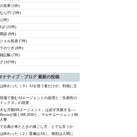
の世界 (1件)
ならTV (5件)
(3件)
 Up! (32件)
閑談 (8件)
ジェル投資 (7件)
ラのツボ (8件)
雑記帳 (7件)
 (107件)
タナティブ・ブログ 最新の投稿
は終わった（３）AIを使う者だけが、利他に立
現場で進むAIエージェントの急増と「生産性の
ドックス」の現実
大な万能HRエージェント」は必ず失敗する----
sh Bersinが描くHR 2030と、マルチエージェント時
人事
で台風が来たときの過ごし方、とでも言うか
は終わった（２）普遍はAIに、個別は人間に