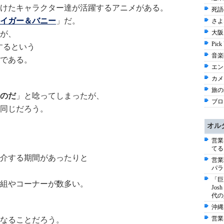
けたキャラクター達が活躍するアニメがある。
死語
イガー＆バニー
」だ。
さよ
大阪 
が、
Pick
するという
音楽
である。
エン
カメ
旅の
のだ
」と唸ってしまったが、
ブログ
同じだろう。
オル
営業
てる
介する期間があったりと
営業
パラ
「巨
組やコーナーが数多い。
Jo
代の
沖縄
営業
なることだろう。