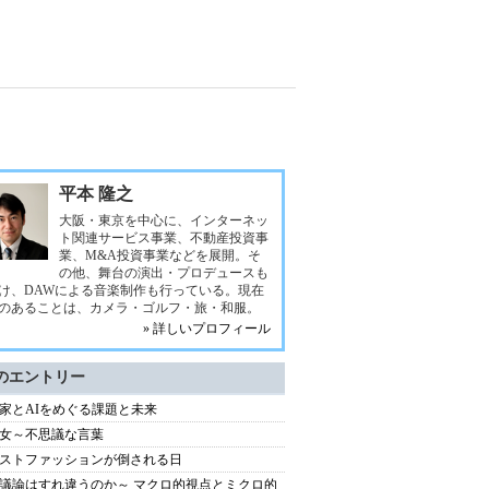
平本 隆之
大阪・東京を中心に、インターネッ
ト関連サービス事業、不動産投資事
業、M&A投資事業などを展開。そ
の他、舞台の演出・プロデュースも
け、DAWによる音楽制作も行っている。現在
のあることは、カメラ・ゴルフ・旅・和服。
» 詳しいプロフィール
のエントリー
家とAIをめぐる課題と未来
女～不思議な言葉
ストファッションが倒される日
議論はすれ違うのか～ マクロ的視点とミクロ的