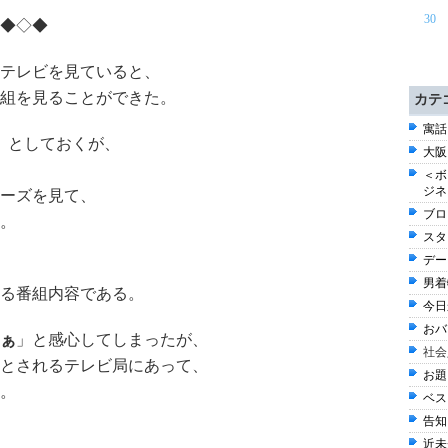
30
◆◇◆
テレビを見ていると、
組を見ることができた。
カテ
寓話 
」としておくが、
大阪
＜ボ
ジネ
ーズを見て、
ブログ
。
スタ
デー
男着物
る番組内容である。
今日
おバ
ぁ
」と感心してしまったが、
社会
とされるテレビ局にあって、
お題 
。
ベスト
告知 
近未