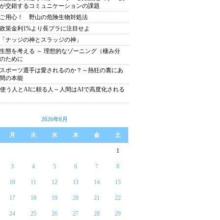
が交錯するコミュニケーションの課題
ご用心！ 野山の危険生物対処法
政策金利1%より長プラに注目せよ
「ナッジの神とスラッジの神」
生態を考える ～ 理想的なゾーニング（棲み分
のために
スポーツ選手は愛されるのか？～熱狂の裏にあ
間の本能
を使う人とAIに頼る人～人間はAIで高度化される
2026年8月
月
火
水
木
金
土
1
3
4
5
6
7
8
10
11
12
13
14
15
17
18
19
20
21
22
24
25
26
27
28
29