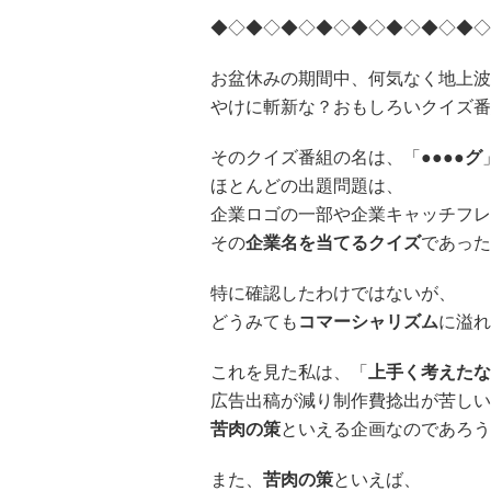
◆◇◆◇◆◇◆◇◆◇◆◇◆◇◆◇
お盆休みの期間中、何気なく地上波
やけに斬新な？おもしろいクイズ番
そのクイズ番組の名は、「
●●●●グ
ほとんどの出題問題は、
企業ロゴの一部や企業キャッチフレ
その
企業名を当てるクイズ
であった
特に確認したわけではないが、
どうみても
コマーシャリズム
に溢れ
これを見た私は、「
上手く考えたな
広告出稿が減り制作費捻出が苦しい
苦肉の策
といえる企画なのであろう
また、
苦肉の策
といえば、