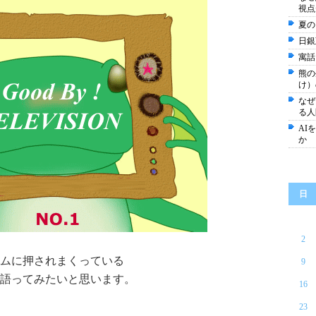
視点
夏の
日銀
寓話
熊の
け）
なぜ
る人
AI
か
日
2
ムに押されまくっている
9
語ってみたいと思います。
16
23