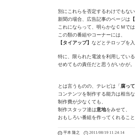
別にこれらを否定するわけでもない
新聞の場合、広告記事のページは
【
これにならって、明らかなＣＭでは
この類の番組やコーナーには、
【タイアップ】
などとテロップを入
特に、限られた電波を利用している
せめてもの責任だと思うがいかが。
とは言うものの、テレビは「
腐って
コンテンツを制作する能力は相当な
制作費が少なくても、
制作スタッフ達は
意地
をみせて、
おもしろい番組を作ってくれること
平本 隆之
2011/08/19 11:24:14