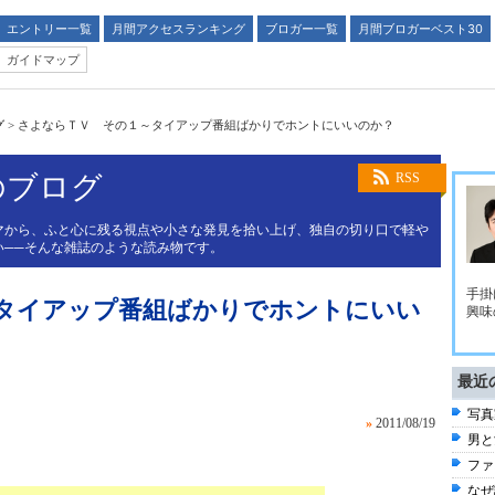
エントリー一覧
月間アクセスランキング
ブロガー一覧
月間ブロガーベスト30
ガイドマップ
グ
>
さよならＴＶ その１～タイアップ番組ばかりでホントにいいのか？
のブログ
RSS
マから、ふと心に残る視点や小さな発見を拾い上げ、独自の切り口で軽や
い──そんな雑誌のような読み物です。
手掛
タイアップ番組ばかりでホントにいい
興味
最近
写真
»
2011/08/19
男と
ファ
なぜ