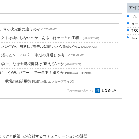
アイ
プレ
メー
と、何が決定的に違うのか
(2026/08/03)
RSS
クトは成功しないのか、あるいはケーキの工程...
Twitt
(2026/07/28)
たい何か。無料版7モデルに聞いたら微妙だっ...
(2026/07/28)
語った？ 2026年下半期の見通しを考...
(2026/08/03)
に学ぶ、なぜ大規模開発は“燃える”のか
(2026/07/29)
に「うがいパワー」で一年中！ 健やか
PR(iNova｜Hugkum)
！ 現場のAI活用術
PR(ITmedia エンタープライズ)
Recommended by
とミクロ的視点が交錯するコミュニケーションの課題