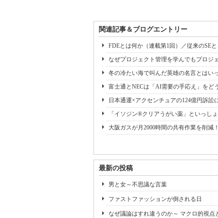
関連記事＆ブログエントリー
FDEとは何か（連載第1回）／従来のSE
なぜプロジェクト管理を学んでもプロジェ
冬の冷たい海で叫んだ英雄の名言とはいっ
富士通とNECは「AI需要の手応え」をどう
日本通運×アクセンチュアの124億円訴訟
「イソジン®クリアうがい薬」といっしょ
大阪ガスが月2000時間の共有作業を削減
最新の投稿
男と女～不思議な言葉
ファストファッションが倒される日
なぜ議論はすれ違うのか～ マクロ的視点