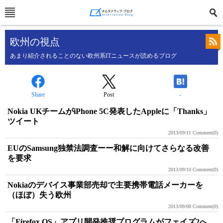
欧州の視点
あまり紹介されることのない欧州系ITニュースが読めるブログ
Share
Post
-
Nokia UKチームがiPhone 5C発表したAppleに「Thanks」
ツイート
2013/09/11
Comment(0)
EUのSamsung独禁法調査ーー和解に向けてさらなる改善
を要求
2013/09/10
Comment(0)
Nokiaのデバイス事業部売却で主要携帯電話メーカーを
（ほぼ）失う欧州
2013/09/08
Comment(0)
「Firefox OS」アプリ開発推奨プログラムがフェイズ2へ