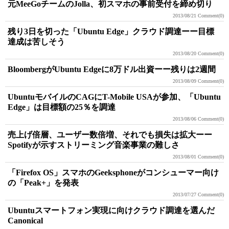
元MeeGoチームのJolla、初スマホの事前受付を締め切り
2013/08/21
Comment(0)
残り3日を切った「Ubuntu Edge」クラウド調達ーー目標
達成は苦しそう
2013/08/20
Comment(0)
BloombergがUbuntu Edgeに8万ドル出資ーー残りは2週間
2013/08/09
Comment(0)
UbuntuモバイルのCAGにT-Mobile USAが参加、「Ubuntu
Edge」は目標額の25％を調達
2013/08/06
Comment(0)
売上げ倍層、ユーザー数倍増、それでも損失は拡大ーー
Spotifyが示すストリーミング音楽事業の難しさ
2013/08/01
Comment(0)
「Firefox OS」スマホのGeeksphoneがコンシューマー向け
の「Peak+」を発表
2013/07/27
Comment(0)
Ubuntuスマートフォン実現に向けクラウド調達を選んだ
Canonical