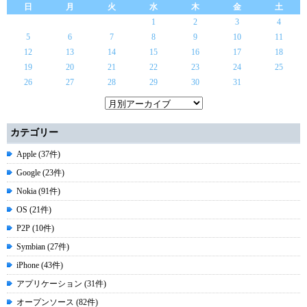
日
月
火
水
木
金
土
1
2
3
4
5
6
7
8
9
10
11
12
13
14
15
16
17
18
19
20
21
22
23
24
25
26
27
28
29
30
31
カテゴリー
Apple (37件)
Google (23件)
Nokia (91件)
OS (21件)
P2P (10件)
Symbian (27件)
iPhone (43件)
アプリケーション (31件)
オープンソース (82件)