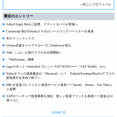
» 詳しいプロフィール
最近のエントリー
JollaがAngry Birdsと提携、スマートカバーが登場へ
Canonicalが初のUbuntuスマホのハードウェアパートナーを発表
冬のフィンランドで
Ubuntu支援キャリアグループにVodafoneが加入
Jolla、いよいよ初のスマホを出荷開始へ
「WebSummit」開幕
Legoロボット+Androidタブレット+SAP HANAーー「SAP TechEd」から
Nokiaタウンの道路案内が「Microsoft」に？ NokiaがSymbian/MeeGoアプリの
新規受付を年内で終了へ
BBCが音楽プレイリスト/発見サービス発表ーーSpotify、Deezer、You Tubeら
と提携
SAPがベンチャー投資事業を強化、新しい投資ファンドを発表ーー資金は14
億ドルに
2026年7月