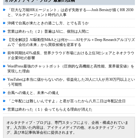
オルタナティブ・ブログ 最新の投稿
「巨大な万能HRエージェント」は必ず失敗する----Josh Bersinが描くHR 2030
と、マルチエージェント時代の人事
沖縄で台風が来たときの過ごし方、とでも言うか
営業は終わった（２）普遍はAIに、個別は人間に
【完全解説】AI駆動型M&Aとは何か――AIモデル＋Deep Researchアルゴリズ
ムで「会社の未来」から買収候補を逆算する
前年同期比43%成長、世界クラウド市場における上位3社シェアとネオクラウ
ド企業9社の影響
WordPress最強のチャットボット（圧倒的な高機能と高性能、業界最安値）を
実現した理由
YouTuberは本当に儲からないのか。収益化した20人に1人が月30万円以上とい
う可能性
台風への備えと、未来への備え
「ご年配には難しいんですよ」と君が言ったから八月二日は年配記念日
営業は終わった（１）会ってもらえる理由が消えた
オルタナティブ・ブログは、専門スタッフにより、企画・構成されていま
す。入力頂いた内容は、アイティメディアの他、オルタナティブ・ブロ
グ、及び本記事執筆会社に提供されます。