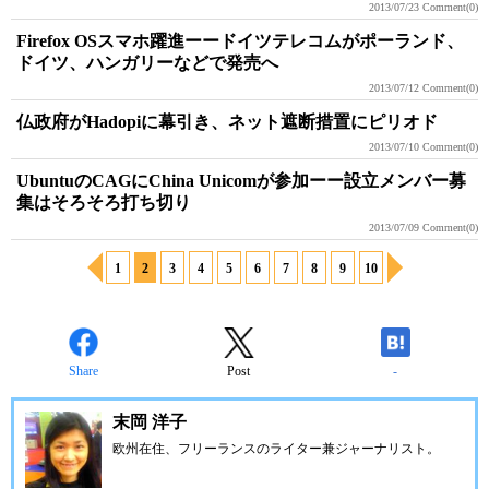
2013/07/23
Comment(0)
Firefox OSスマホ躍進ーードイツテレコムがポーランド、
ドイツ、ハンガリーなどで発売へ
2013/07/12
Comment(0)
仏政府がHadopiに幕引き、ネット遮断措置にピリオド
2013/07/10
Comment(0)
UbuntuのCAGにChina Unicomが参加ーー設立メンバー募
集はそろそろ打ち切り
2013/07/09
Comment(0)
1
2
3
4
5
6
7
8
9
10
Share
Post
-
末岡 洋子
欧州在住、フリーランスのライター兼ジャーナリスト。