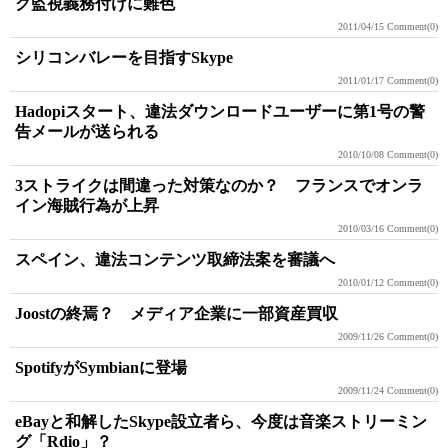
ク監視義務付けに難色
2011/04/15
Comment(0)
シリコンバレーを目指すSkype
2011/01/17
Comment(0)
Hadopiスタート、違法ダウンロードユーザーに第1号の警
告メールが送られる
2010/10/08
Comment(0)
3ストライクは間違った対策なのか？ フランスでオンラ
イン海賊行為が上昇
2010/03/16
Comment(0)
スペイン、違法コンテンツ取締法案を審議へ
2010/01/12
Comment(0)
Joostの終焉？ メディア企業に一部資産買収
2009/11/26
Comment(0)
SpotifyがSymbianに登場
2009/11/24
Comment(0)
eBayと和解したSkype設立者ら、今度は音楽ストリーミン
グ「Rdio」？