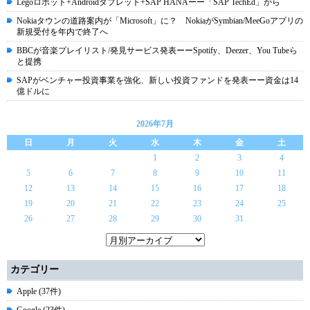
Legoロボット+Androidタブレット+SAP HANAーー「SAP TechEd」から
Nokiaタウンの道路案内が「Microsoft」に？ NokiaがSymbian/MeeGoアプリの
新規受付を年内で終了へ
BBCが音楽プレイリスト/発見サービス発表ーーSpotify、Deezer、You Tubeら
と提携
SAPがベンチャー投資事業を強化、新しい投資ファンドを発表ーー資金は14
億ドルに
2026年7月
日
月
火
水
木
金
土
1
2
3
4
5
6
7
8
9
10
11
12
13
14
15
16
17
18
19
20
21
22
23
24
25
26
27
28
29
30
31
カテゴリー
Apple (37件)