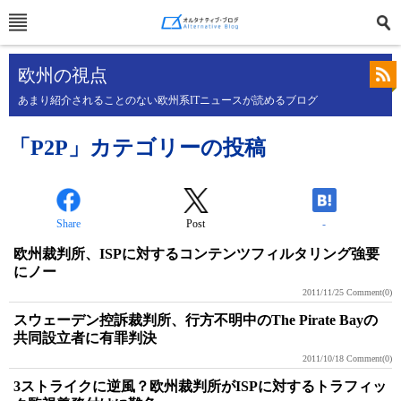
欧州の視点
あまり紹介されることのない欧州系ITニュースが読めるブログ
「P2P」カテゴリーの投稿
Share
Post
-
欧州裁判所、ISPに対するコンテンツフィルタリング強要
にノー
2011/11/25
Comment(0)
スウェーデン控訴裁判所、行方不明中のThe Pirate Bayの
共同設立者に有罪判決
2011/10/18
Comment(0)
3ストライクに逆風？欧州裁判所がISPに対するトラフィッ