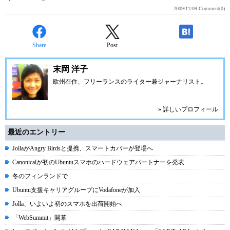
2009/11/09
Comment(0)
Share
Post
-
末岡 洋子
欧州在住、フリーランスのライター兼ジャーナリスト。
» 詳しいプロフィール
最近のエントリー
JollaがAngry Birdsと提携、スマートカバーが登場へ
Canonicalが初のUbuntuスマホのハードウェアパートナーを発表
冬のフィンランドで
Ubuntu支援キャリアグループにVodafoneが加入
Jolla、いよいよ初のスマホを出荷開始へ
「WebSummit」開幕