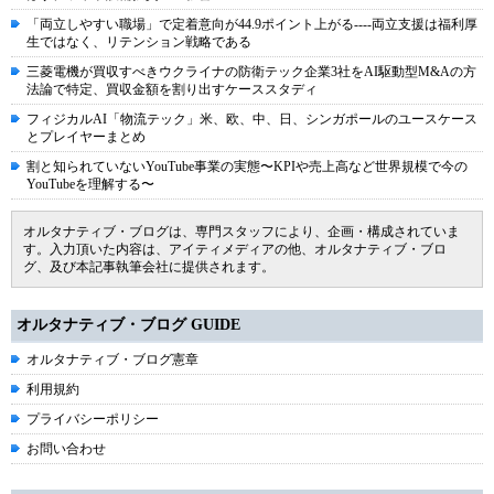
「両立しやすい職場」で定着意向が44.9ポイント上がる----両立支援は福利厚
生ではなく、リテンション戦略である
三菱電機が買収すべきウクライナの防衛テック企業3社をAI駆動型M&Aの方
法論で特定、買収金額を割り出すケーススタディ
フィジカルAI「物流テック」米、欧、中、日、シンガポールのユースケース
とプレイヤーまとめ
割と知られていないYouTube事業の実態〜KPIや売上高など世界規模で今の
YouTubeを理解する〜
オルタナティブ・ブログは、専門スタッフにより、企画・構成されていま
す。入力頂いた内容は、アイティメディアの他、オルタナティブ・ブロ
グ、及び本記事執筆会社に提供されます。
オルタナティブ・ブログ GUIDE
オルタナティブ・ブログ憲章
利用規約
プライバシーポリシー
お問い合わせ