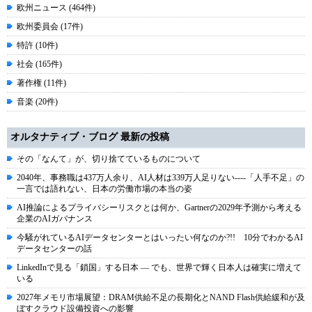
欧州ニュース (464件)
欧州委員会 (17件)
特許 (10件)
社会 (165件)
著作権 (11件)
音楽 (20件)
オルタナティブ・ブログ 最新の投稿
その「なんて」が、切り捨てているものについて
2040年、事務職は437万人余り、AI人材は339万人足りない----「人手不足」の
一言では語れない、日本の労働市場の本当の姿
AI推論によるプライバシーリスクとは何か、Gartnerの2029年予測から考える
企業のAIガバナンス
今騒がれているAIデータセンターとはいったい何なのか?!! 10分でわかるAI
データセンターの話
LinkedInで見る「鎖国」する日本 ― でも、世界で輝く日本人は確実に増えて
いる
2027年メモリ市場展望：DRAM供給不足の長期化とNAND Flash供給緩和が及
ぼすクラウド設備投資への影響