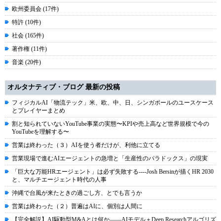
欧州委員会 (17件)
特許 (10件)
社会 (165件)
著作権 (11件)
音楽 (20件)
オルタナティブ・ブログ 最新の投稿
フィジカルAI「物流テック」米、欧、中、日、シンガポールのユースケース
とプレイヤーまとめ
割と知られていないYouTube事業の実態〜KPIや売上高など世界規模で今の
YouTubeを理解する〜
営業は終わった（３）AIを使う者だけが、利他に立てる
営業現場で進むAIエージェントの急増と「生産性のパラドックス」の現実
「巨大な万能HRエージェント」は必ず失敗する----Josh Bersinが描くHR 2030
と、マルチエージェント時代の人事
沖縄で台風が来たときの過ごし方、とでも言うか
営業は終わった（２）普遍はAIに、個別は人間に
【完全解説】AI駆動型M&Aとは何か――AIモデル＋Deep Researchアルゴリズ