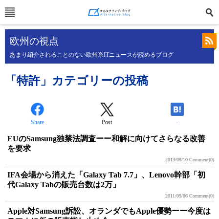
欧州の視点
あまり紹介されることのない欧州系ITニュースが読めるブログ
「特許」カテゴリーの投稿
Share
Post
-
EUのSamsung独禁法調査ーー和解に向けてさらなる改善
を要求
2013/09/10
Comment(0)
IFA会場から消えた「Galaxy Tab 7.7」、Lenovo幹部「初
代Galaxy Tabの販売台数は2万」
2011/09/06
Comment(0)
Apple対Samsung訴訟、オランダでもApple優勢ーー今度は