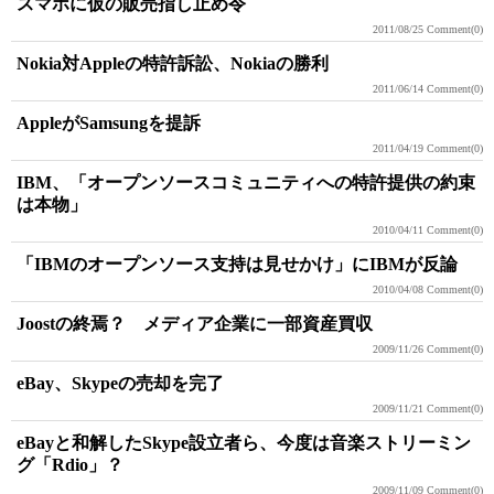
スマホに仮の販売指し止め令
2011/08/25
Comment(0)
Nokia対Appleの特許訴訟、Nokiaの勝利
2011/06/14
Comment(0)
AppleがSamsungを提訴
2011/04/19
Comment(0)
IBM、「オープンソースコミュニティへの特許提供の約束
は本物」
2010/04/11
Comment(0)
「IBMのオープンソース支持は見せかけ」にIBMが反論
2010/04/08
Comment(0)
Joostの終焉？ メディア企業に一部資産買収
2009/11/26
Comment(0)
eBay、Skypeの売却を完了
2009/11/21
Comment(0)
eBayと和解したSkype設立者ら、今度は音楽ストリーミン
グ「Rdio」？
2009/11/09
Comment(0)