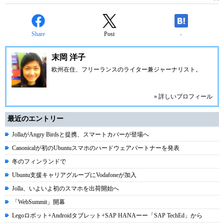
Share
Post
-
末岡 洋子
欧州在住、フリーランスのライター兼ジャーナリスト。
» 詳しいプロフィール
最近のエントリー
JollaがAngry Birdsと提携、スマートカバーが登場へ
Canonicalが初のUbuntuスマホのハードウェアパートナーを発表
冬のフィンランドで
Ubuntu支援キャリアグループにVodafoneが加入
Jolla、いよいよ初のスマホを出荷開始へ
「WebSummit」開幕
Legoロボット+Androidタブレット+SAP HANAーー「SAP TechEd」から