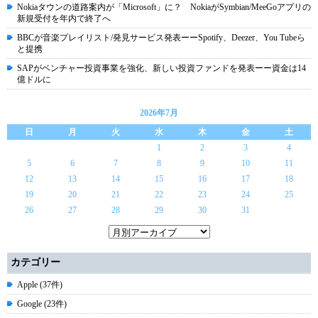
Nokiaタウンの道路案内が「Microsoft」に？ NokiaがSymbian/MeeGoアプリの
新規受付を年内で終了へ
BBCが音楽プレイリスト/発見サービス発表ーーSpotify、Deezer、You Tubeら
と提携
SAPがベンチャー投資事業を強化、新しい投資ファンドを発表ーー資金は14
億ドルに
2026年7月
日
月
火
水
木
金
土
1
2
3
4
5
6
7
8
9
10
11
12
13
14
15
16
17
18
19
20
21
22
23
24
25
26
27
28
29
30
31
カテゴリー
Apple (37件)
Google (23件)