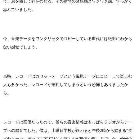
で、息を殺して針をのせる。その瞬間の緊張感とワクワク感。すっかり
忘れていました。
今、音楽データをワンクリックでコピーしている世代には絶対にわから
ない感覚でしょう。
当時、レコードはカセットテープという磁気テープにコピーして楽しむ
人も多かった。レコードが消耗してしまうという恐怖もありましたか
ら。
レコードは高価だったので、僕らの音楽情報はもっぱらラジオからテー
プへの録音でした。僕は、土曜日学校が終わると午後2時から始まる“ダ
イヤトーン ポップスBEST10”を聴くのが最高の楽しみでした。全米の