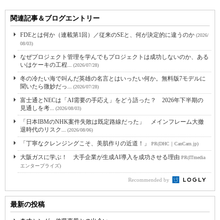
関連記事＆ブログエントリー
FDEとは何か（連載第1回）／従来のSEと、何が決定的に違うのか
(2026/
08/03)
なぜプロジェクト管理を学んでもプロジェクトは成功しないのか、ある
いはケーキの工程...
(2026/07/28)
冬の冷たい海で叫んだ英雄の名言とはいったい何か。無料版7モデルに
聞いたら微妙だっ...
(2026/07/28)
富士通とNECは「AI需要の手応え」をどう語った？ 2026年下半期の
見通しを考...
(2026/08/03)
「日本IBMのNHK案件失敗は既定路線だった」 メインフレーム大撤
退時代のリスク...
(2026/08/06)
「丁寧なクレンジングこそ、美肌作りの近道！」
PR(DHC｜CanCam.jp)
大阪ガスに学ぶ！ 大手企業が生成AI導入を成功させる理由
PR(ITmedia
エンタープライズ)
Recommended by
最新の投稿