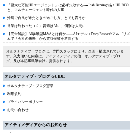
「巨大な万能HRエージェント」は必ず失敗する----Josh Bersinが描くHR 2030
と、マルチエージェント時代の人事
沖縄で台風が来たときの過ごし方、とでも言うか
営業は終わった（２）普遍はAIに、個別は人間に
【完全解説】AI駆動型M&Aとは何か――AIモデル＋Deep Researchアルゴリズ
ムで「会社の未来」から買収候補を逆算する
オルタナティブ・ブログは、専門スタッフにより、企画・構成されていま
す。入力頂いた内容は、アイティメディアの他、オルタナティブ・ブロ
グ、及び本記事執筆会社に提供されます。
オルタナティブ・ブログ GUIDE
オルタナティブ・ブログ憲章
利用規約
プライバシーポリシー
お問い合わせ
アイティメディアからのお知らせ