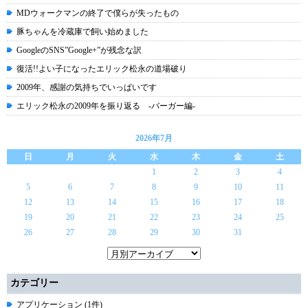
MDウォークマンの終了で僕らが失ったもの
豚ちゃんを冷蔵庫で飼い始めました
GoogleのSNS”Google+”が残念な訳
復活!!よい子になったエリック松永の道場破り
2009年、感謝の気持ちでいっぱいです
エリック松永の2009年を振り返る -バーガー編-
2026年7月
日
月
火
水
木
金
土
1
2
3
4
5
6
7
8
9
10
11
12
13
14
15
16
17
18
19
20
21
22
23
24
25
26
27
28
29
30
31
カテゴリー
アプリケーション (1件)