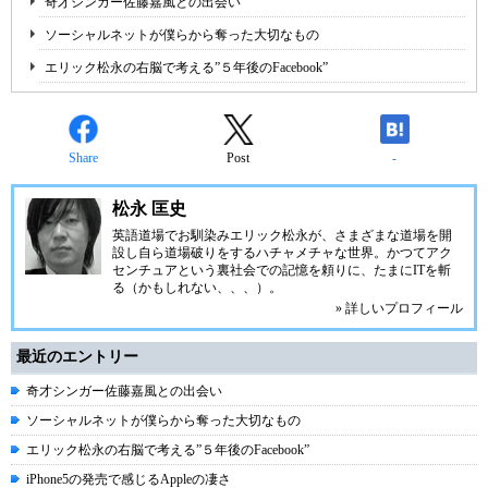
奇才シンガー佐藤嘉風との出会い
ソーシャルネットが僕らから奪った大切なもの
エリック松永の右脳で考える”５年後のFacebook”
Share
Post
-
松永 匡史
英語道場でお馴染みエリック松永が、さまざまな道場を開
設し自ら道場破りをするハチャメチャな世界。かつてアク
センチュアという裏社会での記憶を頼りに、たまにITを斬
る（かもしれない、、、）。
» 詳しいプロフィール
最近のエントリー
奇才シンガー佐藤嘉風との出会い
ソーシャルネットが僕らから奪った大切なもの
エリック松永の右脳で考える”５年後のFacebook”
iPhone5の発売で感じるAppleの凄さ