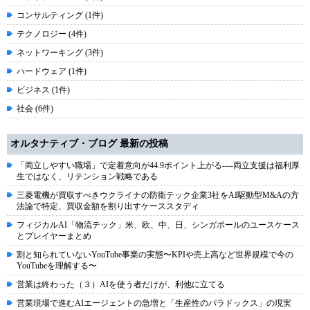
コンサルティング (1件)
テクノロジー (4件)
ネットワーキング (3件)
ハードウェア (1件)
ビジネス (1件)
社会 (6件)
オルタナティブ・ブログ 最新の投稿
「両立しやすい職場」で定着意向が44.9ポイント上がる----両立支援は福利厚
生ではなく、リテンション戦略である
三菱電機が買収すべきウクライナの防衛テック企業3社をAI駆動型M&Aの方
法論で特定、買収金額を割り出すケーススタディ
フィジカルAI「物流テック」米、欧、中、日、シンガポールのユースケース
とプレイヤーまとめ
割と知られていないYouTube事業の実態〜KPIや売上高など世界規模で今の
YouTubeを理解する〜
営業は終わった（３）AIを使う者だけが、利他に立てる
営業現場で進むAIエージェントの急増と「生産性のパラドックス」の現実