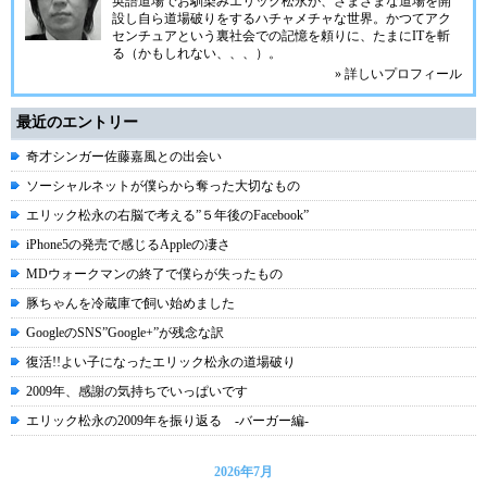
英語道場でお馴染みエリック松永が、さまざまな道場を開
設し自ら道場破りをするハチャメチャな世界。かつてアク
センチュアという裏社会での記憶を頼りに、たまにITを斬
る（かもしれない、、、）。
» 詳しいプロフィール
最近のエントリー
奇才シンガー佐藤嘉風との出会い
ソーシャルネットが僕らから奪った大切なもの
エリック松永の右脳で考える”５年後のFacebook”
iPhone5の発売で感じるAppleの凄さ
MDウォークマンの終了で僕らが失ったもの
豚ちゃんを冷蔵庫で飼い始めました
GoogleのSNS”Google+”が残念な訳
復活!!よい子になったエリック松永の道場破り
2009年、感謝の気持ちでいっぱいです
エリック松永の2009年を振り返る -バーガー編-
2026年7月