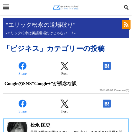
"エリック松永の道場破り"
-エリック松永は英語道場だけじゃない！！-
「ビジネス」カテゴリーの投稿
Share
Post
-
GoogleのSNS”Google+”が残念な訳
2011/07/07
Comment(0)
Share
Post
-
松永 匡史