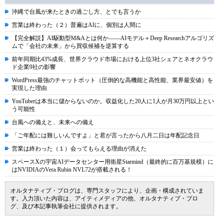
沖縄で台風が来たときの過ごし方、とでも言うか
営業は終わった（２）普遍はAIに、個別は人間に
【完全解説】AI駆動型M&Aとは何か――AIモデル＋Deep Researchアルゴリズ
ムで「会社の未来」から買収候補を逆算する
前年同期比43%成長、世界クラウド市場における上位3社シェアとネオクラウ
ド企業9社の影響
WordPress最強のチャットボット（圧倒的な高機能と高性能、業界最安値）を
実現した理由
YouTuberは本当に儲からないのか。収益化した20人に1人が月30万円以上とい
う可能性
台風への備えと、未来への備え
「ご年配には難しいんですよ」と君が言ったから八月二日は年配記念日
営業は終わった（１）会ってもらえる理由が消えた
スペースXの宇宙AIデータセンター用衛星Starmind（最終的に百万基規模）に
はNVIDIAのVera Rubin NVL72が搭載される！
オルタナティブ・ブログは、専門スタッフにより、企画・構成されていま
す。入力頂いた内容は、アイティメディアの他、オルタナティブ・ブロ
グ、及び本記事執筆会社に提供されます。