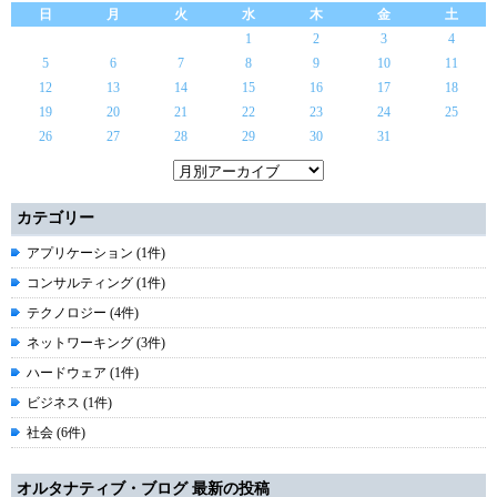
日
月
火
水
木
金
土
1
2
3
4
5
6
7
8
9
10
11
12
13
14
15
16
17
18
19
20
21
22
23
24
25
26
27
28
29
30
31
カテゴリー
アプリケーション (1件)
コンサルティング (1件)
テクノロジー (4件)
ネットワーキング (3件)
ハードウェア (1件)
ビジネス (1件)
社会 (6件)
オルタナティブ・ブログ 最新の投稿