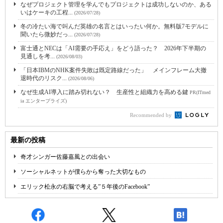
なぜプロジェクト管理を学んでもプロジェクトは成功しないのか、ある
いはケーキの工程...
(2026/07/28)
冬の冷たい海で叫んだ英雄の名言とはいったい何か。無料版7モデルに
聞いたら微妙だっ...
(2026/07/28)
富士通とNECは「AI需要の手応え」をどう語った？ 2026年下半期の
見通しを考...
(2026/08/03)
「日本IBMのNHK案件失敗は既定路線だった」 メインフレーム大撤
退時代のリスク...
(2026/08/06)
なぜ生成AI導入に踏み切れない？ 生産性と組織力を高める鍵
PR(ITmed
ia エンタープライズ)
Recommended by
最新の投稿
奇才シンガー佐藤嘉風との出会い
ソーシャルネットが僕らから奪った大切なもの
エリック松永の右脳で考える”５年後のFacebook”