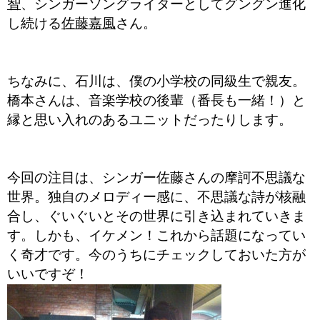
智
、シンガーソングライターとしてグングン進化
し続ける
佐藤嘉風
さん。
ちなみに、石川は、僕の小学校の同級生で親友。
橋本さんは、音楽学校の後輩（番長も一緒！）と
縁と思い入れのあるユニットだったりします。
今回の注目は、シンガー佐藤さんの摩訶不思議な
世界。独自のメロディー感に、不思議な詩が核融
合し、ぐいぐいとその世界に引き込まれていきま
す。しかも、イケメン！これから話題になってい
く奇才です。今のうちにチェックしておいた方が
いいですぞ！