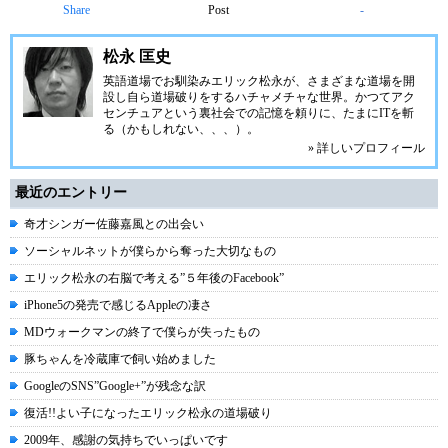
Share
Post
-
松永 匡史
英語道場でお馴染みエリック松永が、さまざまな道場を開
設し自ら道場破りをするハチャメチャな世界。かつてアク
センチュアという裏社会での記憶を頼りに、たまにITを斬
る（かもしれない、、、）。
» 詳しいプロフィール
最近のエントリー
奇才シンガー佐藤嘉風との出会い
ソーシャルネットが僕らから奪った大切なもの
エリック松永の右脳で考える”５年後のFacebook”
iPhone5の発売で感じるAppleの凄さ
MDウォークマンの終了で僕らが失ったもの
豚ちゃんを冷蔵庫で飼い始めました
GoogleのSNS”Google+”が残念な訳
復活!!よい子になったエリック松永の道場破り
2009年、感謝の気持ちでいっぱいです