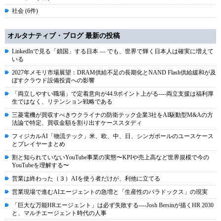
社会 (6件)
オルタナティブ・ブログ 最新の投稿
LinkedInで見る「鎖国」する日本 ― でも、世界で輝く日本人は確実に増えて
いる
2027年メモリ市場展望：DRAM供給不足の長期化とNAND Flash供給緩和が及
ぼすクラウド設備投資への影響
「両立しやすい職場」で定着意向が44.9ポイント上がる----両立支援は福利厚
生ではなく、リテンション戦略である
三菱電機が買収すべきウクライナの防衛テック企業3社をAI駆動型M&Aの方
法論で特定、買収金額を割り出すケーススタディ
フィジカルAI「物流テック」米、欧、中、日、シンガポールのユースケース
とプレイヤーまとめ
割と知られていないYouTube事業の実態〜KPIや売上高など世界規模で今の
YouTubeを理解する〜
営業は終わった（３）AIを使う者だけが、利他に立てる
営業現場で進むAIエージェントの急増と「生産性のパラドックス」の現実
「巨大な万能HRエージェント」は必ず失敗する----Josh Bersinが描くHR 2030
と、マルチエージェント時代の人事