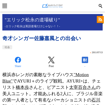
"エリック松永の道場破り"
-エリック松永は英語道場だけじゃない！！-
奇才シンガー佐藤嘉風との出会い
社会
»
2011/07/13
Share
Post
-
横浜赤レンガの素敵なライブハウス
"Motion
Blue"
でAYURI＋のライブ観戦。AYURI+は、チェ
リスト
橋本歩
さんと、ピアニスト
太宰百合さん
の
美人ユニット。才能あふれる2人に、ブラジル音楽
の第一人者として有名なパーカショニストの
石川