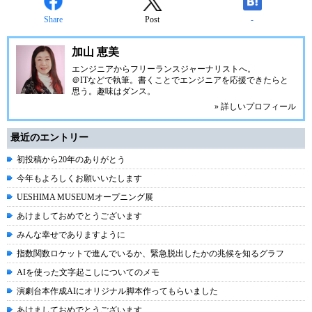
Share
Post
-
加山 恵美
エンジニアからフリーランスジャーナリストへ。
＠ITなどで執筆。書くことでエンジニアを応援できたらと
思う。趣味はダンス。
» 詳しいプロフィール
最近のエントリー
初投稿から20年のありがとう
今年もよろしくお願いいたします
UESHIMA MUSEUMオープニング展
あけましておめでとうございます
みんな幸せでありますように
指数関数ロケットで進んでいるか、緊急脱出したかの兆候を知るグラフ
AIを使った文字起こしについてのメモ
演劇台本作成AIにオリジナル脚本作ってもらいました
あけましておめでとうございます