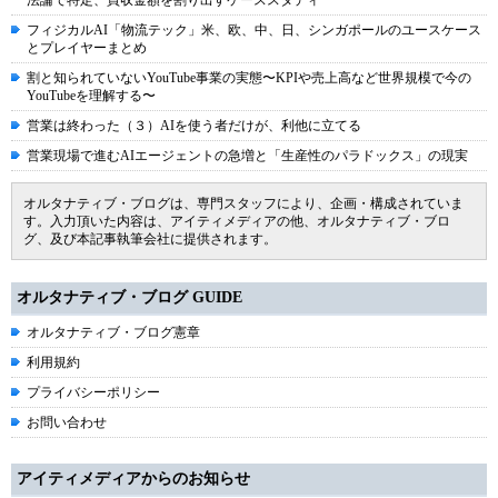
法論で特定、買収金額を割り出すケーススタディ
フィジカルAI「物流テック」米、欧、中、日、シンガポールのユースケース
とプレイヤーまとめ
割と知られていないYouTube事業の実態〜KPIや売上高など世界規模で今の
YouTubeを理解する〜
営業は終わった（３）AIを使う者だけが、利他に立てる
営業現場で進むAIエージェントの急増と「生産性のパラドックス」の現実
オルタナティブ・ブログは、専門スタッフにより、企画・構成されていま
す。入力頂いた内容は、アイティメディアの他、オルタナティブ・ブロ
グ、及び本記事執筆会社に提供されます。
オルタナティブ・ブログ GUIDE
オルタナティブ・ブログ憲章
利用規約
プライバシーポリシー
お問い合わせ
アイティメディアからのお知らせ