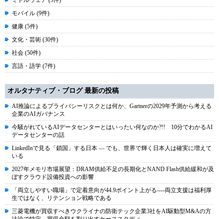
ミドルウェア (3件)
モバイル (9件)
健康 (5件)
文化・芸術 (30件)
社会 (50件)
言語・語学 (7件)
オルタナティブ・ブログ 最新の投稿
AI推論によるプライバシーリスクとは何か、Gartnerの2029年予測から考える
企業のAIガバナンス
今騒がれているAIデータセンターとはいったい何なのか?!! 10分でわかるAI
データセンターの話
LinkedInで見る「鎖国」する日本 ― でも、世界で輝く日本人は確実に増えて
いる
2027年メモリ市場展望：DRAM供給不足の長期化とNAND Flash供給緩和が及
ぼすクラウド設備投資への影響
「両立しやすい職場」で定着意向が44.9ポイント上がる----両立支援は福利厚
生ではなく、リテンション戦略である
三菱電機が買収すべきウクライナの防衛テック企業3社をAI駆動型M&Aの方