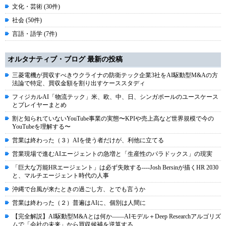
文化・芸術 (30件)
社会 (50件)
言語・語学 (7件)
オルタナティブ・ブログ 最新の投稿
三菱電機が買収すべきウクライナの防衛テック企業3社をAI駆動型M&Aの方
法論で特定、買収金額を割り出すケーススタディ
フィジカルAI「物流テック」米、欧、中、日、シンガポールのユースケース
とプレイヤーまとめ
割と知られていないYouTube事業の実態〜KPIや売上高など世界規模で今の
YouTubeを理解する〜
営業は終わった（３）AIを使う者だけが、利他に立てる
営業現場で進むAIエージェントの急増と「生産性のパラドックス」の現実
「巨大な万能HRエージェント」は必ず失敗する----Josh Bersinが描くHR 2030
と、マルチエージェント時代の人事
沖縄で台風が来たときの過ごし方、とでも言うか
営業は終わった（２）普遍はAIに、個別は人間に
【完全解説】AI駆動型M&Aとは何か――AIモデル＋Deep Researchアルゴリズ
ムで「会社の未来」から買収候補を逆算する