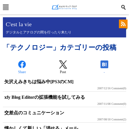
C'est la vie
デジタルとアナログの間を行ったり来たり
「テクノロジー」カテゴリーの投稿
Share
Post
-
矢沢えみきちは悩み中[PS3のCM]
2007/12/16
Comment(0)
xfy Blog Editorの拡張機能を試してみる
2007/11/08
Comment(0)
交差点のコミュニケーション
2007/08/18
Comment(2)
懐かしくて新しい「消せる」メール