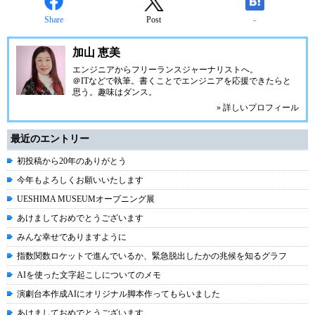
Share
Post
-
加山 恵美
エンジニアからフリーランスジャーナリストへ。
＠ITなどで執筆。書くことでエンジニアを応援できたらと
思う。趣味はダンス。
» 詳しいプロフィール
最近のエントリー
初投稿から20年のありがとう
今年もよろしくお願いいたします
UESHIMA MUSEUMオープニング展
あけましておめでとうございます
みんな幸せでありますように
指数関数ロケットで進んでいるか、緊急脱出したかの兆候を知るグラフ
AIを使った文字起こしについてのメモ
演劇台本作成AIにオリジナル脚本作ってもらいました
あけましておめでとうございます