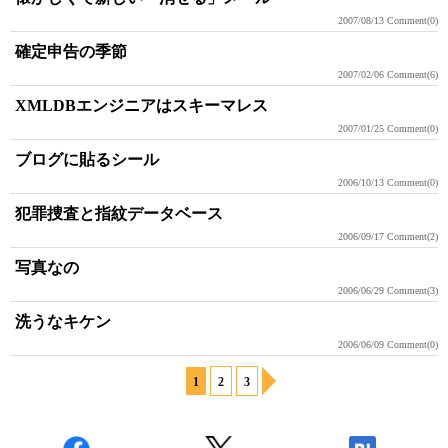
2007/08/13
Comment(0)
確定申告の季節
2007/02/06
Comment(6)
XMLDBエンジニアはスキーマレス
2007/01/25
Comment(0)
ブログに貼るシール
2006/10/13
Comment(0)
犯罪捜査と指紋データベース
2006/09/17
Comment(2)
写真なの
2006/06/29
Comment(3)
洗うなキケン
2006/06/09
Comment(0)
1
2
3