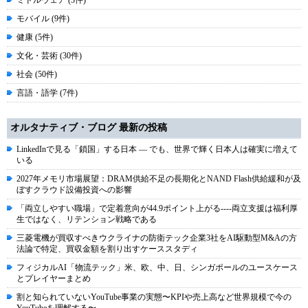
ミドルウェア (3件)
モバイル (9件)
健康 (5件)
文化・芸術 (30件)
社会 (50件)
言語・語学 (7件)
オルタナティブ・ブログ 最新の投稿
LinkedInで見る「鎖国」する日本 ― でも、世界で輝く日本人は確実に増えて
いる
2027年メモリ市場展望：DRAM供給不足の長期化とNAND Flash供給緩和が及
ぼすクラウド設備投資への影響
「両立しやすい職場」で定着意向が44.9ポイント上がる----両立支援は福利厚
生ではなく、リテンション戦略である
三菱電機が買収すべきウクライナの防衛テック企業3社をAI駆動型M&Aの方
法論で特定、買収金額を割り出すケーススタディ
フィジカルAI「物流テック」米、欧、中、日、シンガポールのユースケース
とプレイヤーまとめ
割と知られていないYouTube事業の実態〜KPIや売上高など世界規模で今の