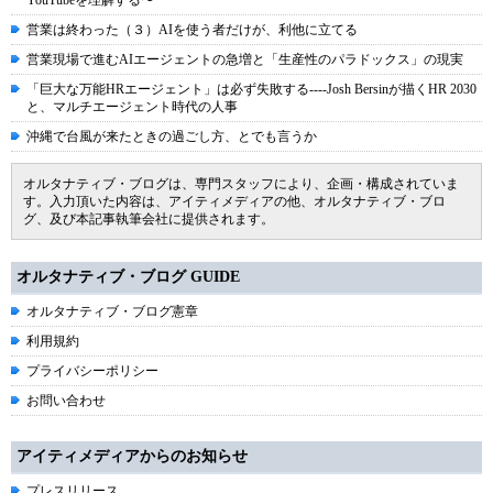
YouTubeを理解する〜
営業は終わった（３）AIを使う者だけが、利他に立てる
営業現場で進むAIエージェントの急増と「生産性のパラドックス」の現実
「巨大な万能HRエージェント」は必ず失敗する----Josh Bersinが描くHR 2030
と、マルチエージェント時代の人事
沖縄で台風が来たときの過ごし方、とでも言うか
オルタナティブ・ブログは、専門スタッフにより、企画・構成されていま
す。入力頂いた内容は、アイティメディアの他、オルタナティブ・ブロ
グ、及び本記事執筆会社に提供されます。
オルタナティブ・ブログ GUIDE
オルタナティブ・ブログ憲章
利用規約
プライバシーポリシー
お問い合わせ
アイティメディアからのお知らせ
プレスリリース