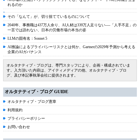
れるのか
その「なんて」が、切り捨てているものについて
2040年、事務職は437万人余り、AI人材は339万人足りない----「人手不足」の
一言では語れない、日本の労働市場の本当の姿
LLMの固有名：Sonnet 5
AI推論によるプライバシーリスクとは何か、Gartnerの2029年予測から考える
企業のAIガバナンス
オルタナティブ・ブログは、専門スタッフにより、企画・構成されていま
す。入力頂いた内容は、アイティメディアの他、オルタナティブ・ブロ
グ、及び本記事執筆会社に提供されます。
オルタナティブ・ブログ GUIDE
オルタナティブ・ブログ憲章
利用規約
プライバシーポリシー
お問い合わせ