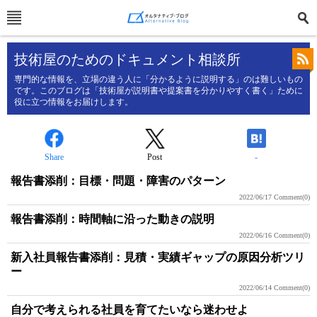
技術屋のためのドキュメント相談所
専門的な情報を、立場の違う人に「分かるように説明する」のは難しいもの
です。このブログは「技術屋が説明書や提案書を分かりやすく書く」ために
役に立つ情報をお届けします。
Share
Post
-
報告書添削：目標・問題・障害のパターン
2022/06/17
Comment(0)
報告書添削：時間軸に沿った動きの説明
2022/06/16
Comment(0)
新入社員報告書添削：見積・実績ギャップの原因分析ツリ
ー
2022/06/14
Comment(0)
自分で考えられる社員を育てたいなら迷わせよ