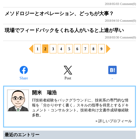
2018/05/03
Comment(0)
メソドロジーとオペレーション、どっちが大事？
2018/04/10
Comment(0)
現場でフィードバックをくれる人がいると上達が早い
2018/03/30
Comment(0)
1
2
3
4
5
6
7
8
9
Share
Post
-
開米 瑞浩
IT技術者経験をバックグラウンドに、技術系の専門的な情
報を「分かりやすく書く」スキルの指導を得意とするドキ
ュメント・コンサルタント。技術者向け文書作成研修経験
多数。
» 詳しいプロフィール
最近のエントリー