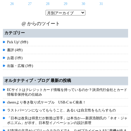
26
27
28
29
30
31
@ からのツイート
カテゴリー
Pick Up! (9件)
書評 (4件)
お題 (1件)
出版・広報 (3件)
オルタナティブ・ブログ 最新の投稿
ECサイトはクレジットカード情報を持っているのか？決済代行会社とカード
情報非保持化の仕組み
cheeroより巻き取り式ケーブル USB-C to C発表！
ラストパーソンになってもらうこと、あるいは自主性をもたらすもの
「日本は改良は得意だが創造は苦手」は本当か----新原浩朗氏の「ネオ・ジャ
ポニズム」が示す、日本型イノベーションの設計原理
AI市場の主流がパブリッククラウドでも、なぜプライベートAIに商機が生ま