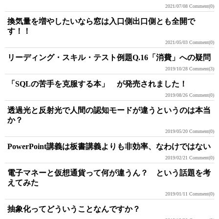
2021/07/08
Comment(0)
換気量を増やしたいなら窓は入口側出口側とも全開で
す！！
2021/05/03
Comment(0)
リーディング・スキル・テスト例題Q.16「消費」への疑問
2019/10/28
Comment(3)
「SQLの苦手を克服する本」 が発売されました！
2019/08/26
Comment(0)
透過光と反射光で人間の認知モードが違うというのは本当
か？
2019/05/20
Comment(0)
PowerPoint講義は板書講義よりも非効率、なわけではない
2019/02/21
Comment(0)
電子マネーと仮想通貨って何が違うん？ という話題を考
えてみた
2019/01/11
Comment(0)
抽象化ってどういうことなんですか？