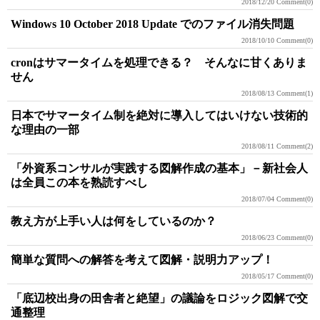
2018/12/20
Comment(0)
Windows 10 October 2018 Update でのファイル消失問題
2018/10/10
Comment(0)
cronはサマータイムを処理できる？ そんなに甘くありま
せん
2018/08/13
Comment(1)
日本でサマータイム制を絶対に導入してはいけない技術的
な理由の一部
2018/08/11
Comment(2)
「外資系コンサルが実践する図解作成の基本」－新社会人
は全員この本を熟読すべし
2018/07/04
Comment(0)
教え方が上手い人は何をしているのか？
2018/06/23
Comment(0)
簡単な質問への解答を考えて図解・説明力アップ！
2018/05/17
Comment(0)
「底辺校出身の田舎者と絶望」の議論をロジック図解で交
通整理