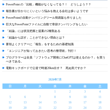
PowerPoint の「比較」機能がなくなってる？！ どうしよう？？
報告書が分かりにくいという悩みを抱える会社は多いようです
PowerPointの自動ナンバリングツール簡易版も作りました
巨大なPowerPointファイルに自動で章節ナンバリングをしたい
「結論」には状況把握と提案の2種類ある
「結論から話す」ことができない理由とは？
要領よくクリアーに「報告」をするための基礎知識
「エンジニアが知っておきたい思考の整理術」刊行！
プログラマーは全員「ソフトウェア開発にChatGPTは使えるのか？」を買う
べきである。
電動キックボードで公道で時速20km出す？ 死ぬ気ですか？
2026年7月
日
月
火
水
木
金
土
1
2
3
4
5
6
7
8
9
10
11
12
13
14
15
16
17
18
19
20
21
22
23
24
25