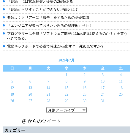
「結論」には状況把握と提案の2種類ある
「結論から話す」ことができない理由とは？
要領よくクリアーに「報告」をするための基礎知識
「エンジニアが知っておきたい思考の整理術」刊行！
プログラマーは全員「ソフトウェア開発にChatGPTは使えるのか？」を買う
べきである。
電動キックボードで公道で時速20km出す？ 死ぬ気ですか？
2026年7月
日
月
火
水
木
金
土
1
2
3
4
5
6
7
8
9
10
11
12
13
14
15
16
17
18
19
20
21
22
23
24
25
26
27
28
29
30
31
@ からのツイート
カテゴリー