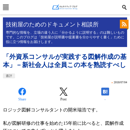
技術屋のためのドキュメント相談所
専門的な情報を、立場の違う人に「分かるように説明する」のは難しいもの
です。このブログは「技術屋が説明書や提案書を分かりやすく書く」ために
役に立つ情報をお届けします。
「外資系コンサルが実践する図解作成の基
本」－新社会人は全員この本を熟読すべし
書評
»
2018/07/04
Share
Post
-
ロジック図解コンサルタントの開米瑞浩です。
私が図解研修の仕事を始めた15年前に比べると、図解作成