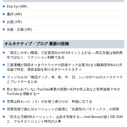
Pick Up! (9件)
書評 (4件)
お題 (1件)
出版・広報 (3件)
オルタナティブ・ブログ 最新の投稿
「両立しやすい職場」で定着意向が44.9ポイント上がる----両立支援は福利厚
生ではなく、リテンション戦略である
三菱電機が買収すべきウクライナの防衛テック企業3社をAI駆動型M&Aの方
法論で特定、買収金額を割り出すケーススタディ
フィジカルAI「物流テック」米、欧、中、日、シンガポールのユースケース
とプレイヤーまとめ
割と知られていないYouTube事業の実態〜KPIや売上高など世界規模で今の
YouTubeを理解する〜
営業は終わった（３）AIを使う者だけが、利他に立てる
営業現場で進むAIエージェントの急増と「生産性のパラドックス」の現実
「巨大な万能HRエージェント」は必ず失敗する----Josh Bersinが描くHR 2030
と、マルチエージェント時代の人事