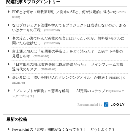
関連記事＆ブログエントリー
FDEとは何か（連載第1回）／従来のSEと、何が決定的に違うのか
(2026/
08/03)
なぜプロジェクト管理を学んでもプロジェクトは成功しないのか、ある
いはケーキの工程...
(2026/07/28)
冬の冷たい海で叫んだ英雄の名言とはいったい何か。無料版7モデルに
聞いたら微妙だっ...
(2026/07/28)
富士通とNECは「AI需要の手応え」をどう語った？ 2026年下半期の
見通しを考...
(2026/08/03)
「日本IBMのNHK案件失敗は既定路線だった」 メインフレーム大撤
退時代のリスク...
(2026/08/06)
暑い夏には「潤いを呼び込むクレンジングオイル」が最適！
PR(DHC｜C
anCam.jp)
「プロンプトが面倒」の悲鳴を解消！ AI定着のステップ
PR(ITmedia エ
ンタープライズ)
Recommended by
最新の投稿
PowerPoint の「比較」機能がなくなってる？！ どうしよう？？